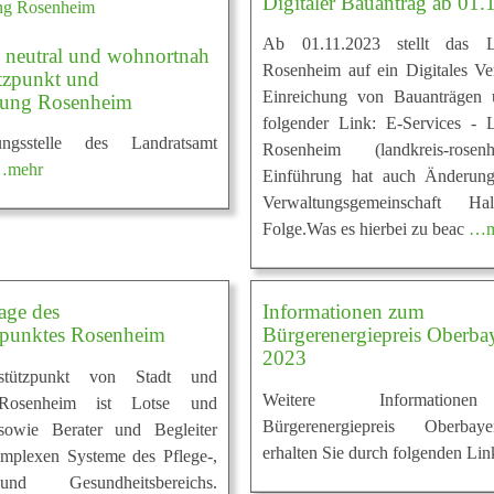
Digitaler Bauantrag ab 01.
Ab 01.11.2023 stellt das L
, neutral und wohnortnah
Rosenheim auf ein Digitales Ve
ützpunkt und
Einreichung von Bauanträgen 
ung Rosenheim
folgender Link: E-Services - 
ngsstelle des Landratsamt
Rosenheim (landkreis-rosenh
…mehr
Einführung hat auch Änderung
Verwaltungsgemeinschaft Ha
Folge.Was es hierbei zu beac
…m
age des
Informationen zum
tzpunktes Rosenheim
Bürgerenergiepreis Oberba
2023
stützpunkt von Stadt und
Weitere Informatio
 Rosenheim ist Lotse und
Bürgerenergiepreis Oberba
owie Berater und Begleiter
erhalten Sie durch folgenden Li
omplexen Systeme des Pflege-,
nd Gesundheitsbereichs.