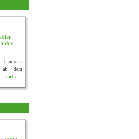
ahlen
einden
 Landrats-
6 ab dem
t
…mehr