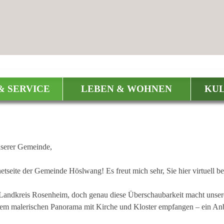
& SERVICE
LEBEN & WOHNEN
KUL
eisters
nserer Gemeinde,
etseite der Gemeinde Höslwang! Es freut mich sehr, Sie hier virtuell b
 Landkreis Rosenheim, doch genau diese Überschaubarkeit macht unse
m malerischen Panorama mit Kirche und Kloster empfangen – ein Anbli