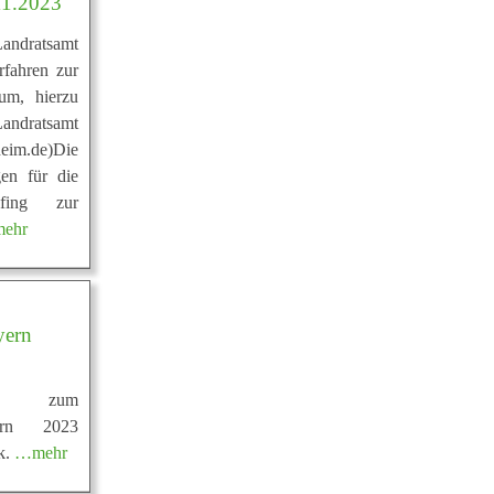
11.2023
andratsamt
rfahren zur
um, hierzu
Landratsamt
eim.de)Die
en für die
lfing zur
ehr
yern
nen zum
yern 2023
nk.
…mehr