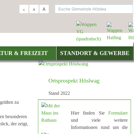
suc
A
A
A
TUR & FREIZEIT
STANDORT & GEWERBE
Ortsprospekt Höslwag
Stand 2022
egrüßen zu
Hier finden Sie
Formulare
ren besonderen
und viele weitere
ck, der zeigt,
Informationen rund um die