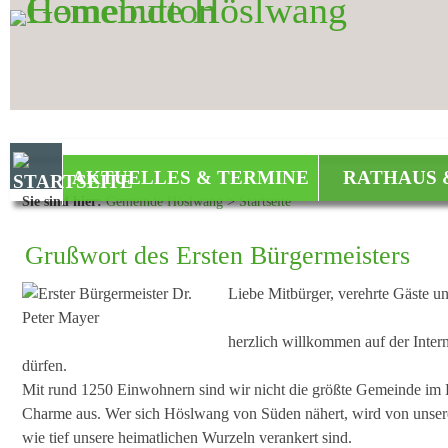
Zum Inhalt
,
zur Navigation
oder
zur Startseite
springen.
AKTUELLES & TERMINE
RATHAUS 
Sie sind hier:
Gemeinde Höslwang
>
Startseite
Grußwort des Ersten Bürgerm
Liebe Mitbürger, verehrte Gäste u
herzlich willkommen auf der Intern
dürfen.
Mit rund 1250 Einwohnern sind wir nicht die größte Gemeinde im
Charme aus. Wer sich Höslwang von Süden nähert, wird von unsere
wie tief unsere heimatlichen Wurzeln verankert sind.