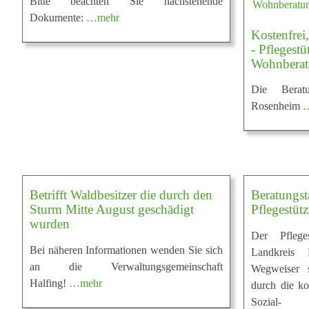
Bitte beachten Sie nachstehende
Dokumente:
…mehr
Kostenfrei
- Pflegest
Wohnberat
Die Beratu
Rosenheim
Betrifft Waldbesitzer die durch den
Beratungst
Sturm Mitte August geschädigt
Pflegestü
wurden
Der Pflege
Bei näheren Informationen wenden Sie sich
Landkreis
an die Verwaltungsgemeinschaft
Wegweiser s
Halfing!
…mehr
durch die k
Sozial- u