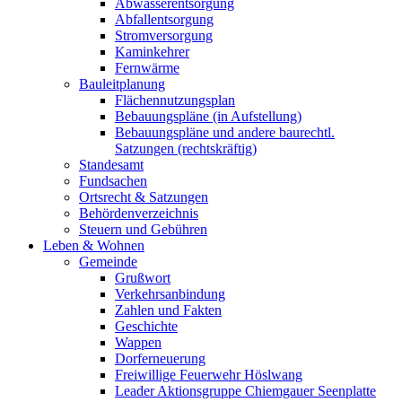
Abwasserentsorgung
Abfallentsorgung
Stromversorgung
Kaminkehrer
Fernwärme
Bauleitplanung
Flächennutzungsplan
Bebauungspläne (in Aufstellung)
Bebauungspläne und andere baurechtl.
Satzungen (rechtskräftig)
Standesamt
Fundsachen
Ortsrecht & Satzungen
Behördenverzeichnis
Steuern und Gebühren
Leben & Wohnen
Gemeinde
Grußwort
Verkehrsanbindung
Zahlen und Fakten
Geschichte
Wappen
Dorferneuerung
Freiwillige Feuerwehr Höslwang
Leader Aktionsgruppe Chiemgauer Seenplatte