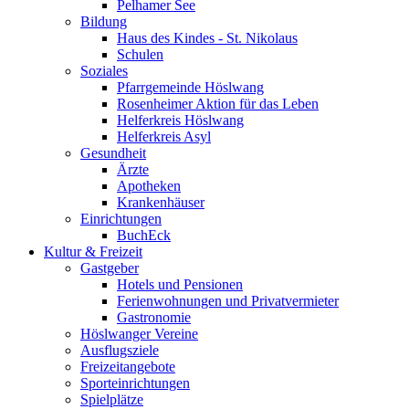
Pelhamer See
Bildung
Haus des Kindes - St. Nikolaus
Schulen
Soziales
Pfarrgemeinde Höslwang
Rosenheimer Aktion für das Leben
Helferkreis Höslwang
Helferkreis Asyl
Gesundheit
Ärzte
Apotheken
Krankenhäuser
Einrichtungen
BuchEck
Kultur & Freizeit
Gastgeber
Hotels und Pensionen
Ferienwohnungen und Privatvermieter
Gastronomie
Höslwanger Vereine
Ausflugsziele
Freizeitangebote
Sporteinrichtungen
Spielplätze