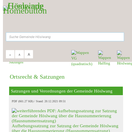
Zum Inhalt
,
zur Navigation
oder
zur Startseite
springen.
suchen
A
A
A
Sie sind hier:
Gemeinde Höslwang
>
Rathaus & Service
>
Ortsrecht &
Satzungen
Ortsrecht & Satzungen
Satzungen und Verordnungen der Gemeinde Höslwang
PDF (661.27 KB)
Stand: 20.12.2021 09:51
Aufhebungssatzung zur Satzung der Gemeinde Höslwang
über die Hausnummerierung (Hausnummernsatzung)