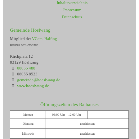
Inhaltsverzeichnis
Impressum
Datenschutz
Gemeinde Höslwang
Mitglied der
VGem. Halfing
Rathaus der Gemeinde
Kirchplatz 12
83129 Höslwang
08055 488
08055 8523
gemeinde@hoeslwang.de
www.hoeslwang.de
Öffnungszeiten des Rathauses
Montag
08:00 Uhr – 12:00 Uhr
Dienstag
geschlossen
Mittwoch
geschlossen