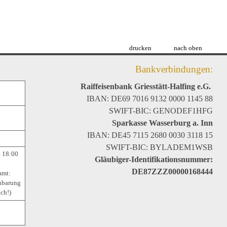
drucken
nach oben
Bankverbindungen:
Raiffeisenbank Griesstätt-Halfing e.G.
IBAN: DE69 7016 9132 0000 1145 88
SWIFT-BIC: GENODEF1HFG
Sparkasse Wasserburg a. Inn
IBAN: DE45 7115 2680 0030 3118 15
SWIFT-BIC: BYLADEM1WSB
– 18:00
Gläubiger-Identifikationsnummer:
DE87ZZZ00000168444
amt:
nbarung
ich!)