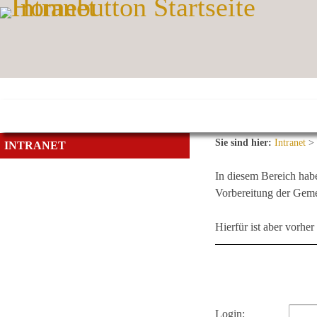
Zum Inhalt
,
zur Navigation
oder
zur Startseite
springen.
Sie sind hier:
Intranet
>
INTRANET
In diesem Bereich hab
Vorbereitung der Geme
Hierfür ist aber vorhe
Login: