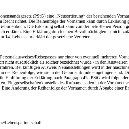
onenstandsgesetz (PStG) eine „Neusortierung“ der bestehenden Vorname
m Recht richtet. Die Reihenfolge der Vornamen kann durch Erklärun
 Geburtenbuch. Die Erklärung selbst kann von der betroffenen Person
h erklären. Eine Erklärung durch einen Bevollmächtigten ist nicht zu
m 14. Lebensjahr erklärt der gesetzliche Vertreter.
Personalausweises/Reisepasses nur einer von eventuell mehreren Vorna
ort nicht ausdrücklich als solcher bezeichnet wurde - in den Ausweise
ahren. Bei künftigen Ausweis-Neuausstellungen wird in der maschinen
n der Reihenfolge, wie sie in der Geburtsurkunde eingetragen sind. Die
 Die Einführung der Erklärung nach Paragraph 45a PStG wird folgender
n, Fluggesellschaften) anstelle des Rufnamens den in der Vornamensr
. Eine Änderung der Reihenfolge der Vornamen durch Abgabe einer Erk
he/Lebenspartnerschaft