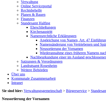
Verwaltung
Online Serviceportal
Rechtsbehelfe
Planen & Bauen
Finanzen
Standesamt Halfing
Eheschließungen
Kirchenaustritt
Namensrechtliche Erklärungen
Angleichung von Namen, Art. 47 Einführu
Namensänderung von Vertriebenen und Spät
Neusortierung der Vornamen
Wiederannahme eines früheren Namens nac
Nachbeurkundung einer im Ausland geschlossene
Satzungen & Verordnungen
Landratsamt Rosenheim
Weitere Behörden
Über uns
Kommunale Zusammenarbeit
Intranet
Sie sind hier:
Verwaltungsgemeinschaft
>
Bürgerservice
>
Standesam
Neusortierung der Vornamen