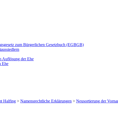
ngsgesetz zum Bürgerlichen Gesetzbuch (EGBGB)
aussiedlern
h Auflösung der Ehe
n Ehe
t Halfing
>
Namensrechtliche Erklärungen
>
Neusortierung der Vorn