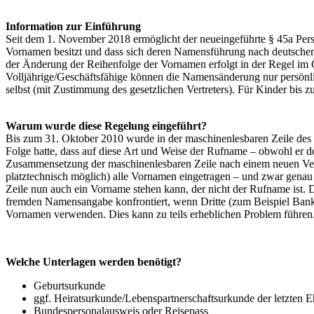
Information zur Einführung
Seit dem 1. November 2018 ermöglicht der neueingeführte § 45a Pers
Vornamen besitzt und dass sich deren Namensführung nach deutsche
der Änderung der Reihenfolge der Vornamen erfolgt in der Regel im
Volljährige/Geschäftsfähige können die Namensänderung nur persönlic
selbst (mit Zustimmung des gesetzlichen Vertreters). Für Kinder bis zu
Warum wurde diese Regelung eingeführt?
Bis zum 31. Oktober 2010 wurde in der maschinenlesbaren Zeile des 
Folge hatte, dass auf diese Art und Weise der Rufname – obwohl er d
Zusammensetzung der maschinenlesbaren Zeile nach einem neuen Verf
platztechnisch möglich) alle Vornamen eingetragen – und zwar genau i
Zeile nun auch ein Vorname stehen kann, der nicht der Rufname ist.
fremden Namensangabe konfrontiert, wenn Dritte (zum Beispiel Banke
Vornamen verwenden. Dies kann zu teils erheblichen Problem führen
Welche Unterlagen werden benötigt?
Geburtsurkunde
ggf. Heiratsurkunde/Lebenspartnerschaftsurkunde der letzten E
Bundespersonalausweis oder Reisepass