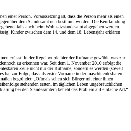
n einer Person. Voraussetzung ist, dass die Person mehr als einen
g gegenüber dem Standesamt neu bestimmt werden. Die Beurkundung
 gegebenenfalls auch beim Wohnsitzstandesamt abgegeben werden.
lässig! Kinder zwischen dem 14. und dem 18. Lebensjahr erklären
men erfasst. In der Regel wurde hier der Rufname gewählt, was zur
n dennoch zu erkennen war. Seit dem 1. November 2010 erfolgt die
lesbaren Zeile nicht nur der Rufname, sondern es werden (soweit
s hat zur Folge, dass als erster Vorname in der maschinenlesbaren
maßen begründet: „Oftmals sehen sich Bürger mit einer ihnen
eihenfolge stehenden ersten, im täglichen Leben ungebräuchlichen
lärung bei den Standesämtern behebt das Problem auf einfache Art.“