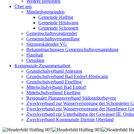
Weitere Behörden
Über uns
Mitgliedsgemeinden
Gemeinde Halfing
Gemeinde Höslwang
Gemeinde Schonstett
Gemeinschaftsvorsitzender
Gemeinschaftsversammlung
Sitzungskalender VG
Bekanntmachungen Gemeinschaftsversammlung
Haushalt
Ortspläne
Kommunale Zusammenarbeit
Grundschulverband Amerang
Grundschulverband Bad Endorf-Höslwang
Grundschulverband Eiselfing
Mittelschulverband Bad Endorf
Mittelschulverband Eiselfing
Regionaler Planungsverband Südostoberbayern
Zweckverband zur Wasserversorgung der Schonstetter 
Zweckverband zur Wasserversorgung der Harpfinger Gr
Zweckverband zur Unterhaltung der Gewässer III. Ordnu
Zweckverband Kommunale Dienste Oberland