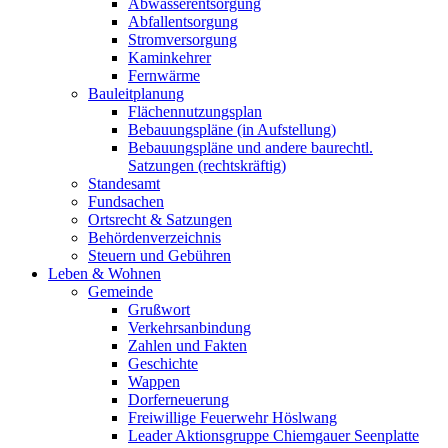
Abwasserentsorgung
Abfallentsorgung
Stromversorgung
Kaminkehrer
Fernwärme
Bauleitplanung
Flächennutzungsplan
Bebauungspläne (in Aufstellung)
Bebauungspläne und andere baurechtl.
Satzungen (rechtskräftig)
Standesamt
Fundsachen
Ortsrecht & Satzungen
Behördenverzeichnis
Steuern und Gebühren
Leben & Wohnen
Gemeinde
Grußwort
Verkehrsanbindung
Zahlen und Fakten
Geschichte
Wappen
Dorferneuerung
Freiwillige Feuerwehr Höslwang
Leader Aktionsgruppe Chiemgauer Seenplatte