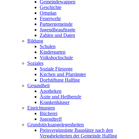
Gemeindewappen
Geschichte
Ortsplan
Feuerwehr
Partnergemeinde
Jugendbeauftragte
Zahlen und Daten
Bildung
Schulen
Kindergarten
Volkshochschule
Soziales
Soziale Fürsorge
Kirchen und Pfarrämter
Dorfstiftung Halfing
Gesundheit
Apotheken
Ärzte und Heilberufe
Krankenhäuser
Einrichtungen
Bücherei
Jugendtreff
Grundstücksangelegenheiten
Preisvergünstigte Bauplätze nach den
Vergabekriterien der Gemeinde Halfing