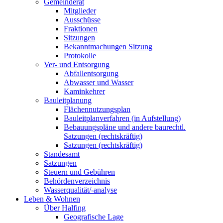
Gemeinderat
Mitglieder
Ausschüsse
Fraktionen
Sitzungen
Bekanntmachungen Sitzung
Protokolle
Ver- und Entsorgung
Abfallentsorgung
Abwasser und Wasser
Kaminkehrer
Bauleitplanung
Flächennutzungsplan
Bauleitplanverfahren (in Aufstellung)
Bebauungspläne und andere baurechtl.
Satzungen (rechtskräftig)
Satzungen (rechtskräftig)
Standesamt
Satzungen
Steuern und Gebühren
Behördenverzeichnis
Wasserqualität/-analyse
Leben & Wohnen
Über Halfing
Geografische Lage