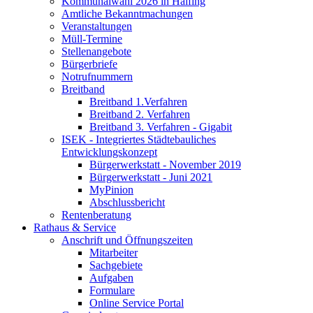
Kommunalwahl 2026 in Halfing
Amtliche Bekanntmachungen
Veranstaltungen
Müll-Termine
Stellenangebote
Bürgerbriefe
Notrufnummern
Breitband
Breitband 1.Verfahren
Breitband 2. Verfahren
Breitband 3. Verfahren - Gigabit
ISEK - Integriertes Städtebauliches
Entwicklungskonzept
Bürgerwerkstatt - November 2019
Bürgerwerkstatt - Juni 2021
MyPinion
Abschlussbericht
Rentenberatung
Rathaus & Service
Anschrift und Öffnungszeiten
Mitarbeiter
Sachgebiete
Aufgaben
Formulare
Online Service Portal