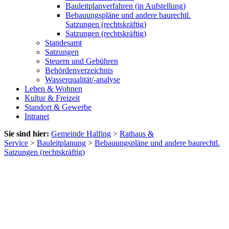
Bauleitplanverfahren (in Aufstellung)
Bebauungspläne und andere baurechtl.
Satzungen (rechtskräftig)
Satzungen (rechtskräftig)
Standesamt
Satzungen
Steuern und Gebühren
Behördenverzeichnis
Wasserqualität/-analyse
Leben & Wohnen
Kultur & Freizeit
Standort & Gewerbe
Intranet
Sie sind hier:
Gemeinde Halfing
>
Rathaus &
Service
>
Bauleitplanung
>
Bebauungspläne und andere baurechtl.
Satzungen (rechtskräftig)