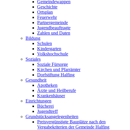
Gemeindewappen
Geschichte
Ortsplan
Feuerwehr
Partnergemeinde
Jugendbeauftragte
Zahlen und Daten
Bildung
Schulen
Kindergarten
Volkshochschule
Soziales
Soziale Fürsorge
Kirchen und Pfarrämter
Dorfstiftung Halfing
Gesundheit
Apotheken
Ärzte und Heilberufe
Krankenhäuser
Einrichtungen
Bücherei
Jugendtreff
Grundstücksangelegenheiten
Preisvergünstigte Bauplätze nach den
Vergabekriterien der Gemeinde Halfing