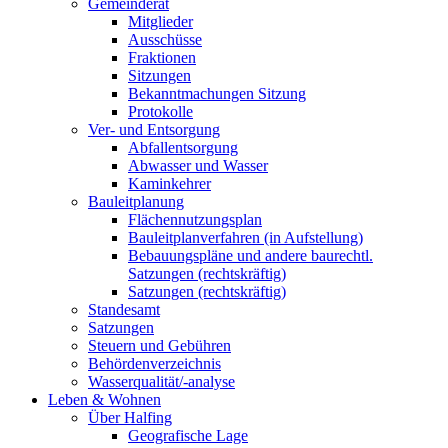
Gemeinderat
Mitglieder
Ausschüsse
Fraktionen
Sitzungen
Bekanntmachungen Sitzung
Protokolle
Ver- und Entsorgung
Abfallentsorgung
Abwasser und Wasser
Kaminkehrer
Bauleitplanung
Flächennutzungsplan
Bauleitplanverfahren (in Aufstellung)
Bebauungspläne und andere baurechtl.
Satzungen (rechtskräftig)
Satzungen (rechtskräftig)
Standesamt
Satzungen
Steuern und Gebühren
Behördenverzeichnis
Wasserqualität/-analyse
Leben & Wohnen
Über Halfing
Geografische Lage