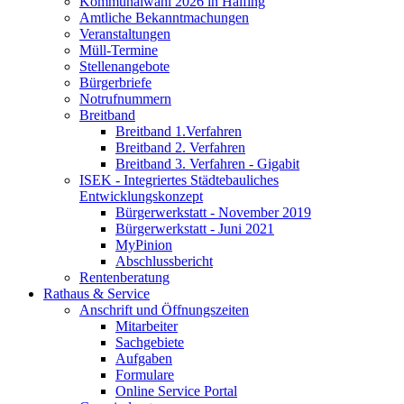
Kommunalwahl 2026 in Halfing
Amtliche Bekanntmachungen
Veranstaltungen
Müll-Termine
Stellenangebote
Bürgerbriefe
Notrufnummern
Breitband
Breitband 1.Verfahren
Breitband 2. Verfahren
Breitband 3. Verfahren - Gigabit
ISEK - Integriertes Städtebauliches
Entwicklungskonzept
Bürgerwerkstatt - November 2019
Bürgerwerkstatt - Juni 2021
MyPinion
Abschlussbericht
Rentenberatung
Rathaus & Service
Anschrift und Öffnungszeiten
Mitarbeiter
Sachgebiete
Aufgaben
Formulare
Online Service Portal