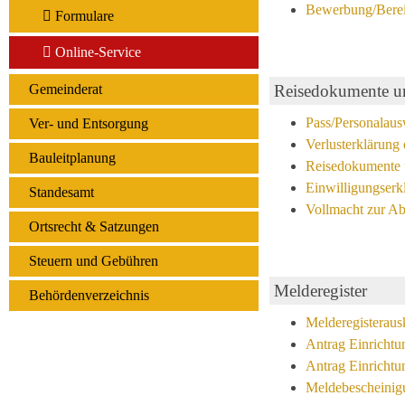
Bewerbung/Bereit
Formulare
Online-Service
Reisedokumente u
Gemeinderat
Pass/Personalaus
Ver- und Entsorgung
Verlusterklärung
Bauleitplanung
Reisedokumente 
Einwilligungserk
Standesamt
Vollmacht zur Ab
Ortsrecht & Satzungen
Steuern und Gebühren
Melderegister
Behördenverzeichnis
Melderegisteraus
Antrag Einrichtu
Antrag Einrichtu
Meldebescheinigu