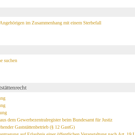
 Angehörigen im Zusammenhang mit einem Sterbefall
ne suchen
tättenrecht
ung
ung
ung
aus dem Gewerbezentralregister beim Bundesamt für Justiz
hender Gaststättenbetrieb (§ 12 GastG)
ntragung auf Erlaubnis einer öffentlichen Veranstaltung nach Art. 19