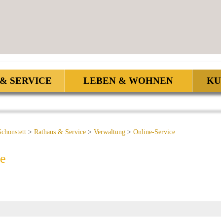
IMIT 0,1
& SERVICE
LEBEN & WOHNEN
KU
chonstett
>
Rathaus & Service
>
Verwaltung
>
Online-Service
ce