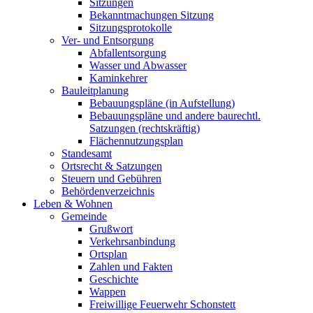
Sitzungen
Bekanntmachungen Sitzung
Sitzungsprotokolle
Ver- und Entsorgung
Abfallentsorgung
Wasser und Abwasser
Kaminkehrer
Bauleitplanung
Bebauungspläne (in Aufstellung)
Bebauungspläne und andere baurechtl.
Satzungen (rechtskräftig)
Flächennutzungsplan
Standesamt
Ortsrecht & Satzungen
Steuern und Gebühren
Behördenverzeichnis
Leben & Wohnen
Gemeinde
Grußwort
Verkehrsanbindung
Ortsplan
Zahlen und Fakten
Geschichte
Wappen
Freiwillige Feuerwehr Schonstett