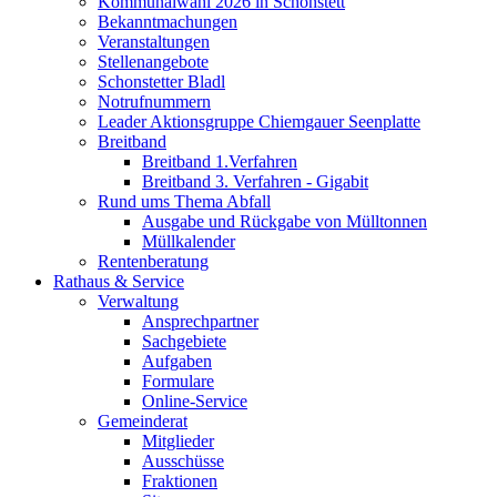
Kommunalwahl 2026 in Schonstett
Bekanntmachungen
Veranstaltungen
Stellenangebote
Schonstetter Bladl
Notrufnummern
Leader Aktionsgruppe Chiemgauer Seenplatte
Breitband
Breitband 1.Verfahren
Breitband 3. Verfahren - Gigabit
Rund ums Thema Abfall
Ausgabe und Rückgabe von Mülltonnen
Müllkalender
Rentenberatung
Rathaus & Service
Verwaltung
Ansprechpartner
Sachgebiete
Aufgaben
Formulare
Online-Service
Gemeinderat
Mitglieder
Ausschüsse
Fraktionen