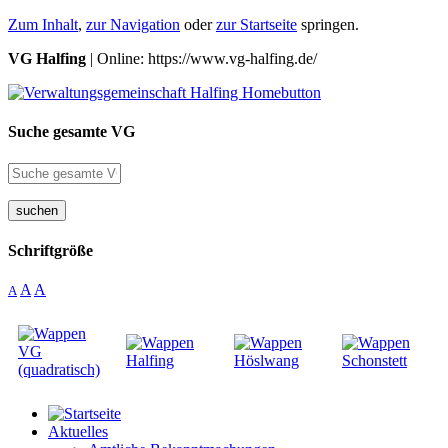
Zum Inhalt
,
zur Navigation
oder
zur Startseite
springen.
VG Halfing
| Online: https://www.vg-halfing.de/
Suche gesamte VG
suchen
Schriftgröße
A
A
A
Aktuelles