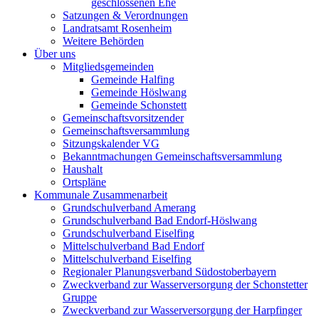
geschlossenen Ehe
Satzungen & Verordnungen
Landratsamt Rosenheim
Weitere Behörden
Über uns
Mitgliedsgemeinden
Gemeinde Halfing
Gemeinde Höslwang
Gemeinde Schonstett
Gemeinschaftsvorsitzender
Gemeinschaftsversammlung
Sitzungskalender VG
Bekanntmachungen Gemeinschaftsversammlung
Haushalt
Ortspläne
Kommunale Zusammenarbeit
Grundschulverband Amerang
Grundschulverband Bad Endorf-Höslwang
Grundschulverband Eiselfing
Mittelschulverband Bad Endorf
Mittelschulverband Eiselfing
Regionaler Planungsverband Südostoberbayern
Zweckverband zur Wasserversorgung der Schonstetter
Gruppe
Zweckverband zur Wasserversorgung der Harpfinger