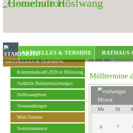
Zum Inhalt
,
zur Navigation
oder
zur Startseite
springen.
AKTUELLES & TERMINE
RATHAUS 
Sie sind hier:
Gemeinde 
AKTUELLES & TERMINE
Kommunalwahl 2026 in Hölswang
Mülltermine 
Amtliche Bekanntmachungen
Stellenangebote
Veranstaltungen
Mo
Di
Müll-Termine
6
7
Notrufnummern