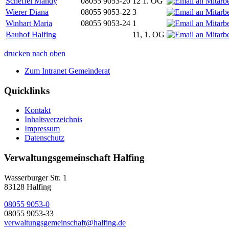
Scheffel Mandy
08055 9053-20
12 1. OG
Wierer Diana
08055 9053-22
3
Winhart Maria
08055 9053-24
1
Bauhof Halfing
11, 1. OG
drucken
nach oben
Zum Intranet Gemeinderat
Quicklinks
Kontakt
Inhaltsverzeichnis
Impressum
Datenschutz
Verwaltungsgemeinschaft Halfing
Wasserburger Str. 1
83128 Halfing
08055 9053-0
08055 9053-33
verwaltungsgemeinschaft@halfing.de