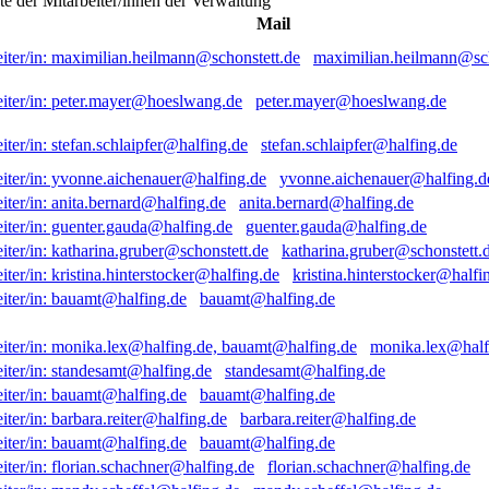
ste der Mitarbeiter/innen der Verwaltung
Mail
maximilian.heilmann@sch
peter.mayer@hoeslwang.de
stefan.schlaipfer@halfing.de
yvonne.aichenauer@halfing.d
anita.bernard@halfing.de
guenter.gauda@halfing.de
katharina.gruber@schonstett.
kristina.hinterstocker@halfi
bauamt@halfing.de
monika.lex@half
standesamt@halfing.de
bauamt@halfing.de
barbara.reiter@halfing.de
bauamt@halfing.de
florian.schachner@halfing.de