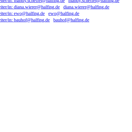
mandy.scheffel@halfing.de
diana.wierer@halfing.de
ewo@halfing.de
bauhof@halfing.de