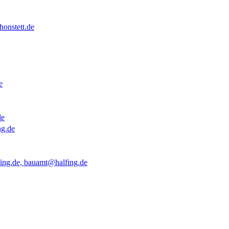
onstett.de
e
de
ng.de
ing.de, bauamt@halfing.de