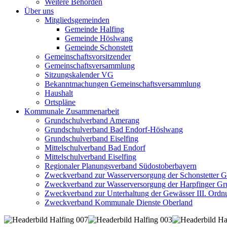
Weitere Behörden
Über uns
Mitgliedsgemeinden
Gemeinde Halfing
Gemeinde Höslwang
Gemeinde Schonstett
Gemeinschaftsvorsitzender
Gemeinschaftsversammlung
Sitzungskalender VG
Bekanntmachungen Gemeinschaftsversammlung
Haushalt
Ortspläne
Kommunale Zusammenarbeit
Grundschulverband Amerang
Grundschulverband Bad Endorf-Höslwang
Grundschulverband Eiselfing
Mittelschulverband Bad Endorf
Mittelschulverband Eiselfing
Regionaler Planungsverband Südostoberbayern
Zweckverband zur Wasserversorgung der Schonstetter 
Zweckverband zur Wasserversorgung der Harpfinger Gr
Zweckverband zur Unterhaltung der Gewässer III. Ordnu
Zweckverband Kommunale Dienste Oberland