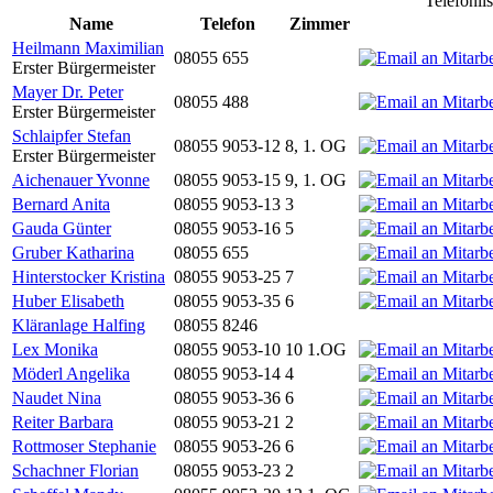
Telefonli
Name
Telefon
Zimmer
Heilmann Maximilian
08055 655
Erster Bürgermeister
Mayer Dr. Peter
08055 488
Erster Bürgermeister
Schlaipfer Stefan
08055 9053-12
8, 1. OG
Erster Bürgermeister
Aichenauer Yvonne
08055 9053-15
9, 1. OG
Bernard Anita
08055 9053-13
3
Gauda Günter
08055 9053-16
5
Gruber Katharina
08055 655
Hinterstocker Kristina
08055 9053-25
7
Huber Elisabeth
08055 9053-35
6
Kläranlage Halfing
08055 8246
Lex Monika
08055 9053-10
10 1.OG
Möderl Angelika
08055 9053-14
4
Naudet Nina
08055 9053-36
6
Reiter Barbara
08055 9053-21
2
Rottmoser Stephanie
08055 9053-26
6
Schachner Florian
08055 9053-23
2