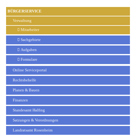
BÜRGERSERVICE
Verwaltung
Mitarbeiter
Sachgebiete
Aufgaben
Formulare
Online Serviceportal
Rechtsbehelfe
Planen & Bauen
Finanzen
Standesamt Halfing
Satzungen & Verordnungen
Landratsamt Rosenheim