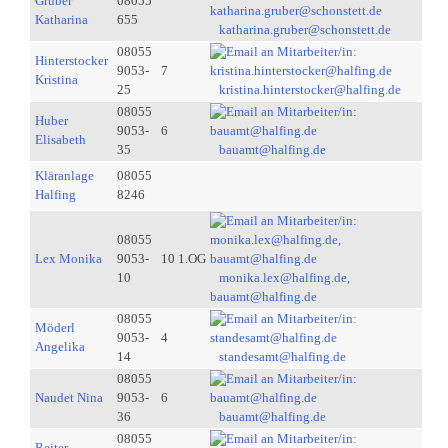
Gruber
08055
Katharina
655
katharina.gruber@schonstett.de
08055
Hinterstocker
9053-
7
Kristina
25
kristina.hinterstocker@halfing.de
08055
Huber
9053-
6
Elisabeth
35
bauamt@halfing.de
Kläranlage
08055
Halfing
8246
08055
Lex Monika
9053-
10 1.OG
10
monika.lex@halfing.de,
bauamt@halfing.de
08055
Möderl
9053-
4
Angelika
14
standesamt@halfing.de
08055
Naudet Nina
9053-
6
36
bauamt@halfing.de
08055
Reiter