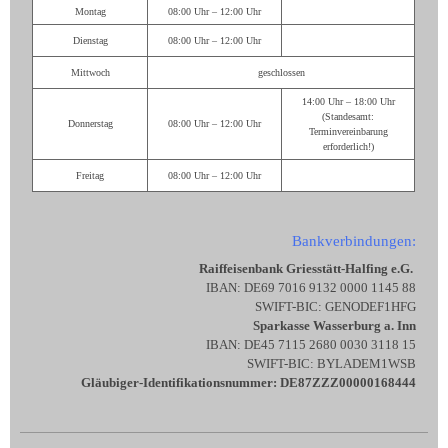
Montag
08:00 Uhr – 12:00 Uhr
Dienstag
08:00 Uhr – 12:00 Uhr
Mittwoch
geschlossen
14:00 Uhr – 18:00 Uhr
(Standesamt:
Donnerstag
08:00 Uhr – 12:00 Uhr
Terminvereinbarung
erforderlich!)
Freitag
08:00 Uhr – 12:00 Uhr
Bankverbindungen:
Raiffeisenbank Griesstätt-Halfing e.G.
IBAN: DE69 7016 9132 0000 1145 88
SWIFT-BIC: GENODEF1HFG
Sparkasse Wasserburg a. Inn
IBAN: DE45 7115 2680 0030 3118 15
SWIFT-BIC: BYLADEM1WSB
Gläubiger-Identifikationsnummer: DE87ZZZ00000168444