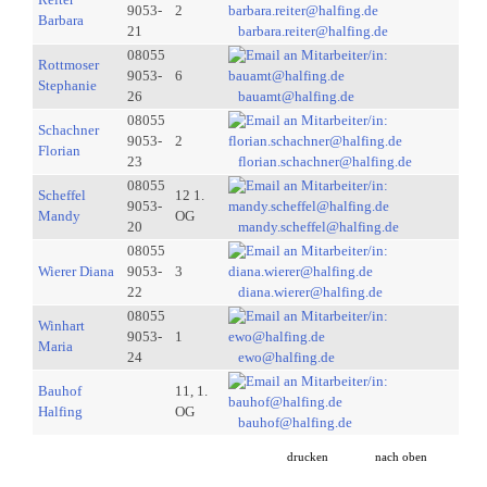
9053-
2
Barbara
21
barbara.reiter@halfing.de
08055
Rottmoser
9053-
6
Stephanie
26
bauamt@halfing.de
08055
Schachner
9053-
2
Florian
23
florian.schachner@halfing.de
08055
Scheffel
12 1.
9053-
Mandy
OG
20
mandy.scheffel@halfing.de
08055
Wierer Diana
9053-
3
22
diana.wierer@halfing.de
08055
Winhart
9053-
1
Maria
24
ewo@halfing.de
Bauhof
11, 1.
Halfing
OG
bauhof@halfing.de
drucken
nach oben