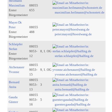
Heilmann
Maximilian
08055
Erster
655
maximilian.heilmann@schonstett.de
Bürgermeister
Mayer Dr.
Peter
08055
Erster
488
peter.mayer@hoeslwang.de
Bürgermeister
Schlaipfer
08055
Stefan
9053-
8, 1. OG
Erster
12
stefan.schlaipfer@halfing.de
Bürgermeister
08055
Aichenauer
9053-
9, 1. OG
Yvonne
15
yvonne.aichenauer@halfing.de
08055
Bernard
9053-
3
Anita
13
anita.bernard@halfing.de
08055
Gauda
9053-
5
Günter
16
guenter.gauda@halfing.de