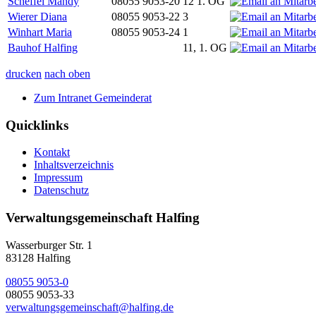
Scheffel Mandy
08055 9053-20
12 1. OG
Wierer Diana
08055 9053-22
3
Winhart Maria
08055 9053-24
1
Bauhof Halfing
11, 1. OG
drucken
nach oben
Zum Intranet Gemeinderat
Quicklinks
Kontakt
Inhaltsverzeichnis
Impressum
Datenschutz
Verwaltungsgemeinschaft Halfing
Wasserburger Str. 1
83128 Halfing
08055 9053-0
08055 9053-33
verwaltungsgemeinschaft@halfing.de