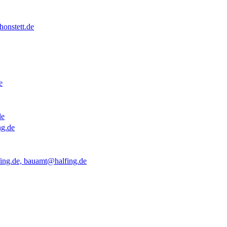
onstett.de
e
de
ng.de
ing.de, bauamt@halfing.de