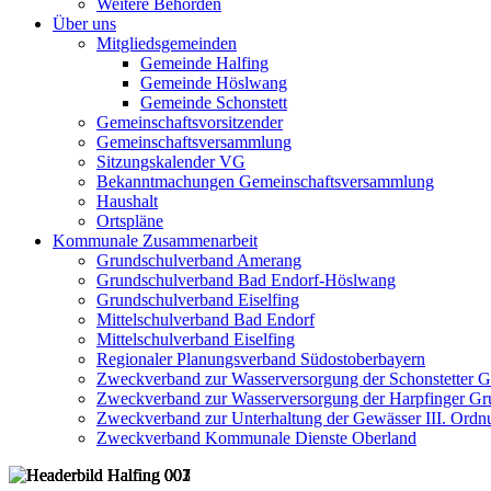
Weitere Behörden
Über uns
Mitgliedsgemeinden
Gemeinde Halfing
Gemeinde Höslwang
Gemeinde Schonstett
Gemeinschaftsvorsitzender
Gemeinschaftsversammlung
Sitzungskalender VG
Bekanntmachungen Gemeinschaftsversammlung
Haushalt
Ortspläne
Kommunale Zusammenarbeit
Grundschulverband Amerang
Grundschulverband Bad Endorf-Höslwang
Grundschulverband Eiselfing
Mittelschulverband Bad Endorf
Mittelschulverband Eiselfing
Regionaler Planungsverband Südostoberbayern
Zweckverband zur Wasserversorgung der Schonstetter 
Zweckverband zur Wasserversorgung der Harpfinger Gr
Zweckverband zur Unterhaltung der Gewässer III. Ordnu
Zweckverband Kommunale Dienste Oberland