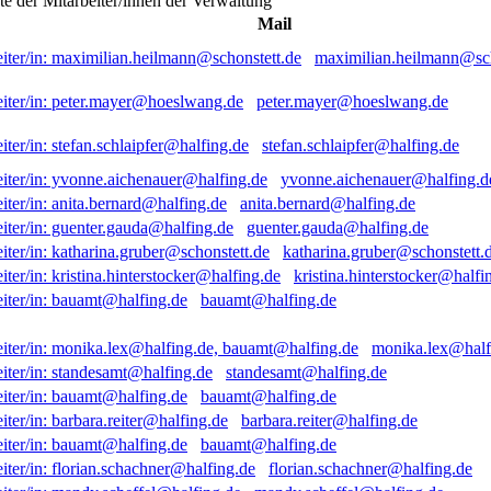
ste der Mitarbeiter/innen der Verwaltung
Mail
maximilian.heilmann@sch
peter.mayer@hoeslwang.de
stefan.schlaipfer@halfing.de
yvonne.aichenauer@halfing.d
anita.bernard@halfing.de
guenter.gauda@halfing.de
katharina.gruber@schonstett.
kristina.hinterstocker@halfi
bauamt@halfing.de
monika.lex@half
standesamt@halfing.de
bauamt@halfing.de
barbara.reiter@halfing.de
bauamt@halfing.de
florian.schachner@halfing.de