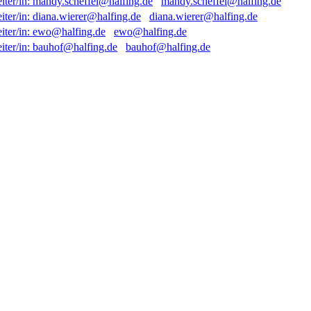
mandy.scheffel@halfing.de
diana.wierer@halfing.de
ewo@halfing.de
bauhof@halfing.de