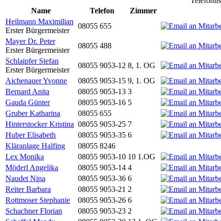
Telefonli
Name
Telefon
Zimmer
Heilmann Maximilian
08055 655
Erster Bürgermeister
Mayer Dr. Peter
08055 488
Erster Bürgermeister
Schlaipfer Stefan
08055 9053-12
8, 1. OG
Erster Bürgermeister
Aichenauer Yvonne
08055 9053-15
9, 1. OG
Bernard Anita
08055 9053-13
3
Gauda Günter
08055 9053-16
5
Gruber Katharina
08055 655
Hinterstocker Kristina
08055 9053-25
7
Huber Elisabeth
08055 9053-35
6
Kläranlage Halfing
08055 8246
Lex Monika
08055 9053-10
10 1.OG
Möderl Angelika
08055 9053-14
4
Naudet Nina
08055 9053-36
6
Reiter Barbara
08055 9053-21
2
Rottmoser Stephanie
08055 9053-26
6
Schachner Florian
08055 9053-23
2