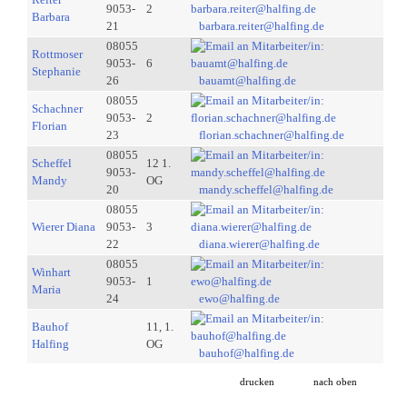
9053-
2
Barbara
21
barbara.reiter@halfing.de
08055
Rottmoser
9053-
6
Stephanie
26
bauamt@halfing.de
08055
Schachner
9053-
2
Florian
23
florian.schachner@halfing.de
08055
Scheffel
12 1.
9053-
Mandy
OG
20
mandy.scheffel@halfing.de
08055
Wierer Diana
9053-
3
22
diana.wierer@halfing.de
08055
Winhart
9053-
1
Maria
24
ewo@halfing.de
Bauhof
11, 1.
Halfing
OG
bauhof@halfing.de
drucken
nach oben