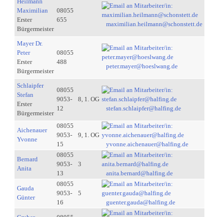
Heilmann
Maximilian
08055
Erster
655
maximilian.heilmann@schonstett.de
Bürgermeister
Mayer Dr.
Peter
08055
Erster
488
peter.mayer@hoeslwang.de
Bürgermeister
Schlaipfer
08055
Stefan
9053-
8, 1. OG
Erster
12
stefan.schlaipfer@halfing.de
Bürgermeister
08055
Aichenauer
9053-
9, 1. OG
Yvonne
15
yvonne.aichenauer@halfing.de
08055
Bernard
9053-
3
Anita
13
anita.bernard@halfing.de
08055
Gauda
9053-
5
Günter
16
guenter.gauda@halfing.de