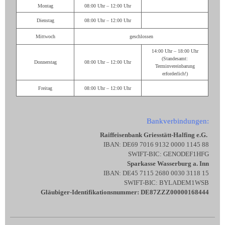
Montag
08:00 Uhr – 12:00 Uhr
Dienstag
08:00 Uhr – 12:00 Uhr
Mittwoch
geschlossen
14:00 Uhr – 18:00 Uhr
(Standesamt:
Donnerstag
08:00 Uhr – 12:00 Uhr
Terminvereinbarung
erforderlich!)
Freitag
08:00 Uhr – 12:00 Uhr
Bankverbindungen:
Raiffeisenbank Griesstätt-Halfing e.G.
IBAN: DE69 7016 9132 0000 1145 88
SWIFT-BIC: GENODEF1HFG
Sparkasse Wasserburg a. Inn
IBAN: DE45 7115 2680 0030 3118 15
SWIFT-BIC: BYLADEM1WSB
Gläubiger-Identifikationsnummer: DE87ZZZ00000168444