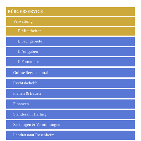
BÜRGERSERVICE
Verwaltung
Mitarbeiter
Sachgebiete
Aufgaben
Formulare
Online Serviceportal
Rechtsbehelfe
Planen & Bauen
Finanzen
Standesamt Halfing
Satzungen & Verordnungen
Landratsamt Rosenheim