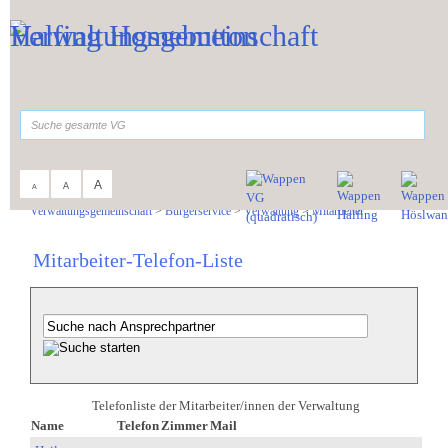
Zum Inhalt
,
zur Navigation
oder
zur Startseite
springen.
suchen
A
A
A
Sie sind hier:
Verwaltungsgemeinschaft
>
Bürgerservice
>
Verwaltung
>
Mitarbeiter
Mitarbeiter-Telefon-Liste
Telefonliste der Mitarbeiter/innen der Verwaltung
Name
Telefon
Zimmer
Mail