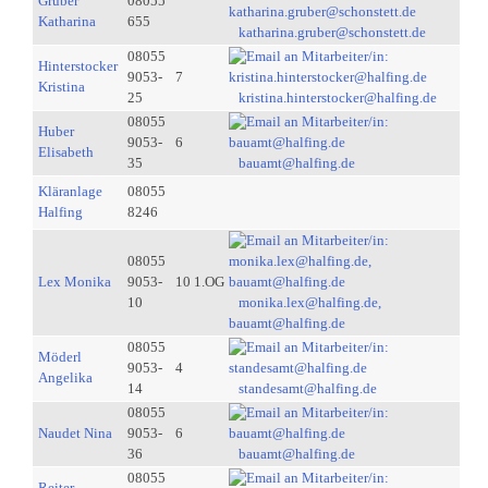
Gruber
08055
Katharina
655
katharina.gruber@schonstett.de
08055
Hinterstocker
9053-
7
Kristina
25
kristina.hinterstocker@halfing.de
08055
Huber
9053-
6
Elisabeth
35
bauamt@halfing.de
Kläranlage
08055
Halfing
8246
08055
Lex Monika
9053-
10 1.OG
10
monika.lex@halfing.de,
bauamt@halfing.de
08055
Möderl
9053-
4
Angelika
14
standesamt@halfing.de
08055
Naudet Nina
9053-
6
36
bauamt@halfing.de
08055
Reiter