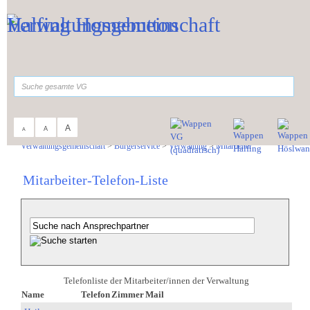
Zum Inhalt
,
zur Navigation
oder
zur Startseite
springen.
suchen
A
A
A
Sie sind hier:
Verwaltungsgemeinschaft
>
Bürgerservice
>
Verwaltung
>
Mitarbeiter
Mitarbeiter-Telefon-Liste
Telefonliste der Mitarbeiter/innen der Verwaltung
Name
Telefon
Zimmer
Mail