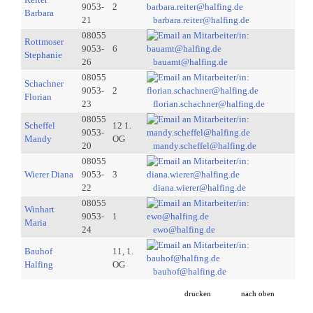
9053-
2
Barbara
21
barbara.reiter@halfing.de
08055
Rottmoser
9053-
6
Stephanie
26
bauamt@halfing.de
08055
Schachner
9053-
2
Florian
23
florian.schachner@halfing.de
08055
Scheffel
12 1.
9053-
Mandy
OG
20
mandy.scheffel@halfing.de
08055
Wierer Diana
9053-
3
22
diana.wierer@halfing.de
08055
Winhart
9053-
1
Maria
24
ewo@halfing.de
Bauhof
11, 1.
Halfing
OG
bauhof@halfing.de
drucken
nach oben