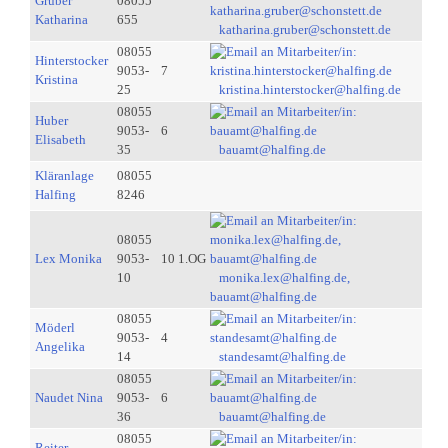
Gruber
08055
Katharina
655
katharina.gruber@schonstett.de
08055
Hinterstocker
9053-
7
Kristina
25
kristina.hinterstocker@halfing.de
08055
Huber
9053-
6
Elisabeth
35
bauamt@halfing.de
Kläranlage
08055
Halfing
8246
08055
Lex Monika
9053-
10 1.OG
10
monika.lex@halfing.de,
bauamt@halfing.de
08055
Möderl
9053-
4
Angelika
14
standesamt@halfing.de
08055
Naudet Nina
9053-
6
36
bauamt@halfing.de
08055
Reiter