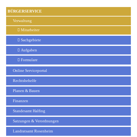
BÜRGERSERVICE
Verwaltung
Mitarbeiter
Sachgebiete
Aufgaben
Formulare
Online Serviceportal
Rechtsbehelfe
Planen & Bauen
Finanzen
Standesamt Halfing
Satzungen & Verordnungen
Landratsamt Rosenheim