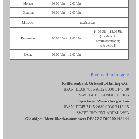
Montag
08:00 Uhr – 12:00 Uhr
Dienstag
08:00 Uhr – 12:00 Uhr
Mittwoch
geschlossen
14:00 Uhr – 18:00 Uhr
(Standesamt:
Donnerstag
08:00 Uhr – 12:00 Uhr
Terminvereinbarung
erforderlich!)
Freitag
08:00 Uhr – 12:00 Uhr
Bankverbindungen:
Raiffeisenbank Griesstätt-Halfing e.G.
IBAN: DE69 7016 9132 0000 1145 88
SWIFT-BIC: GENODEF1HFG
Sparkasse Wasserburg a. Inn
IBAN: DE45 7115 2680 0030 3118 15
SWIFT-BIC: BYLADEM1WSB
Gläubiger-Identifikationsnummer: DE87ZZZ00000168444