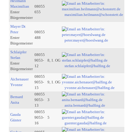
Heilmann
Maximilian
08055
Erster
655
maximilian.heilmann@schonstett.de
Bürgermeister
Mayer Dr.
Peter
08055
Erster
488
peter.mayer@hoeslwang.de
Bürgermeister
Schlaipfer
08055
Stefan
9053-
8, 1. OG
Erster
12
stefan.schlaipfer@halfing.de
Bürgermeister
08055
Aichenauer
9053-
9, 1. OG
Yvonne
15
yvonne.aichenauer@halfing.de
08055
Bernard
9053-
3
Anita
13
anita.bernard@halfing.de
08055
Gauda
9053-
5
Günter
16
guenter.gauda@halfing.de