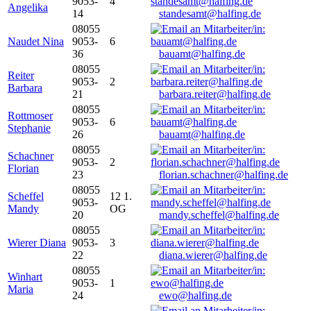
9053-
4
Angelika
14
standesamt@halfing.de
08055
Naudet Nina
9053-
6
36
bauamt@halfing.de
08055
Reiter
9053-
2
Barbara
21
barbara.reiter@halfing.de
08055
Rottmoser
9053-
6
Stephanie
26
bauamt@halfing.de
08055
Schachner
9053-
2
Florian
23
florian.schachner@halfing.de
08055
Scheffel
12 1.
9053-
Mandy
OG
20
mandy.scheffel@halfing.de
08055
Wierer Diana
9053-
3
22
diana.wierer@halfing.de
08055
Winhart
9053-
1
Maria
24
ewo@halfing.de