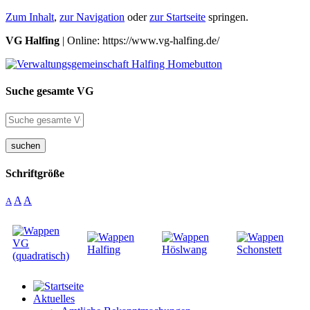
Zum Inhalt
,
zur Navigation
oder
zur Startseite
springen.
VG Halfing
| Online: https://www.vg-halfing.de/
Suche gesamte VG
suchen
Schriftgröße
A
A
A
Aktuelles