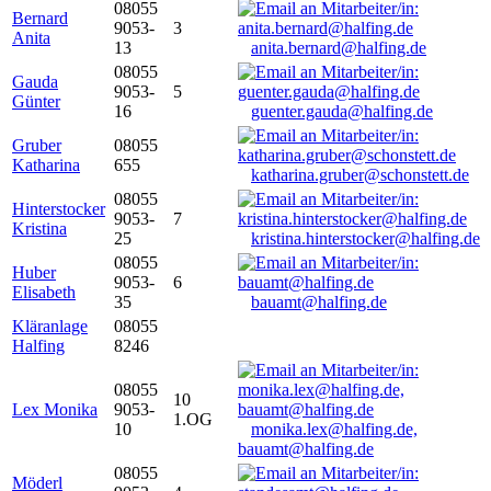
08055
Bernard
9053-
3
Anita
13
anita.bernard@halfing.de
08055
Gauda
9053-
5
Günter
16
guenter.gauda@halfing.de
Gruber
08055
Katharina
655
katharina.gruber@schonstett.de
08055
Hinterstocker
9053-
7
Kristina
25
kristina.hinterstocker@halfing.de
08055
Huber
9053-
6
Elisabeth
35
bauamt@halfing.de
Kläranlage
08055
Halfing
8246
08055
10
Lex Monika
9053-
1.OG
10
monika.lex@halfing.de,
bauamt@halfing.de
08055
Möderl