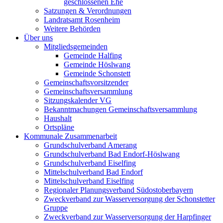
geschlossenen Ehe
Satzungen & Verordnungen
Landratsamt Rosenheim
Weitere Behörden
Über uns
Mitgliedsgemeinden
Gemeinde Halfing
Gemeinde Höslwang
Gemeinde Schonstett
Gemeinschaftsvorsitzender
Gemeinschaftsversammlung
Sitzungskalender VG
Bekanntmachungen Gemeinschaftsversammlung
Haushalt
Ortspläne
Kommunale Zusammenarbeit
Grundschulverband Amerang
Grundschulverband Bad Endorf-Höslwang
Grundschulverband Eiselfing
Mittelschulverband Bad Endorf
Mittelschulverband Eiselfing
Regionaler Planungsverband Südostoberbayern
Zweckverband zur Wasserversorgung der Schonstetter
Gruppe
Zweckverband zur Wasserversorgung der Harpfinger