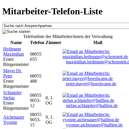
Mitarbeiter-Telefon-Liste
Telefonliste der Mitarbeiter/innen der Verwaltung
Name
Telefon
Zimmer
Mail
Heilmann
Maximilian
08055
Erster
655
maximilian.heilmann@schonstett.
Bürgermeister
Mayer Dr.
Peter
08055
Erster
488
peter.mayer@hoeslwang.de
Bürgermeister
Schlaipfer
08055
Stefan
8, 1.
9053-
Erster
OG
12
stefan.schlaipfer@halfing.de
Bürgermeister
08055
Aichenauer
9, 1.
9053-
Yvonne
OG
15
yvonne.aichenauer@halfing.de