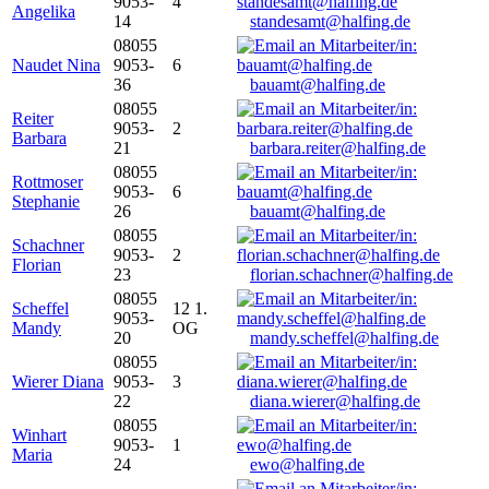
9053-
4
Angelika
14
standesamt@halfing.de
08055
Naudet Nina
9053-
6
36
bauamt@halfing.de
08055
Reiter
9053-
2
Barbara
21
barbara.reiter@halfing.de
08055
Rottmoser
9053-
6
Stephanie
26
bauamt@halfing.de
08055
Schachner
9053-
2
Florian
23
florian.schachner@halfing.de
08055
Scheffel
12 1.
9053-
Mandy
OG
20
mandy.scheffel@halfing.de
08055
Wierer Diana
9053-
3
22
diana.wierer@halfing.de
08055
Winhart
9053-
1
Maria
24
ewo@halfing.de