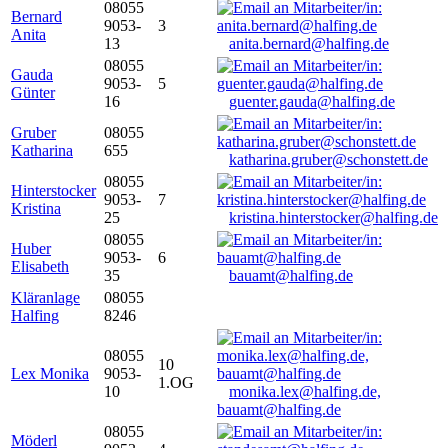
08055
Bernard
9053-
3
Anita
13
anita.bernard@halfing.de
08055
Gauda
9053-
5
Günter
16
guenter.gauda@halfing.de
Gruber
08055
Katharina
655
katharina.gruber@schonstett.de
08055
Hinterstocker
9053-
7
Kristina
25
kristina.hinterstocker@halfing.de
08055
Huber
9053-
6
Elisabeth
35
bauamt@halfing.de
Kläranlage
08055
Halfing
8246
08055
10
Lex Monika
9053-
1.OG
10
monika.lex@halfing.de,
bauamt@halfing.de
08055
Möderl