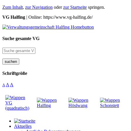
Zum Inhalt
,
zur Navigation
oder
zur Startseite
springen.
VG Halfing
| Online: https://www.vg-halfing.de/
Suche gesamte VG
suchen
Schriftgröße
A
A
A
Aktuelles