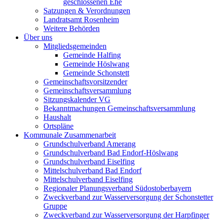
geschlossenen Ehe
Satzungen & Verordnungen
Landratsamt Rosenheim
Weitere Behörden
Über uns
Mitgliedsgemeinden
Gemeinde Halfing
Gemeinde Höslwang
Gemeinde Schonstett
Gemeinschaftsvorsitzender
Gemeinschaftsversammlung
Sitzungskalender VG
Bekanntmachungen Gemeinschaftsversammlung
Haushalt
Ortspläne
Kommunale Zusammenarbeit
Grundschulverband Amerang
Grundschulverband Bad Endorf-Höslwang
Grundschulverband Eiselfing
Mittelschulverband Bad Endorf
Mittelschulverband Eiselfing
Regionaler Planungsverband Südostoberbayern
Zweckverband zur Wasserversorgung der Schonstetter
Gruppe
Zweckverband zur Wasserversorgung der Harpfinger