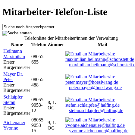
Mitarbeiter-Telefon-Liste
Telefonliste der Mitarbeiter/innen der Verwaltung
Name
Telefon
Zimmer
Mail
Heilmann
Maximilian
08055
Erster
655
maximilian.heilmann@schonstett.
Bürgermeister
Mayer Dr.
Peter
08055
Erster
488
peter.mayer@hoeslwang.de
Bürgermeister
Schlaipfer
08055
Stefan
8, 1.
9053-
Erster
OG
12
stefan.schlaipfer@halfing.de
Bürgermeister
08055
Aichenauer
9, 1.
9053-
Yvonne
OG
15
yvonne.aichenauer@halfing.de