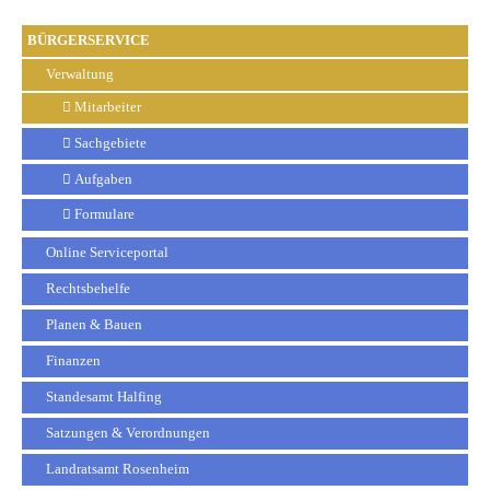
BÜRGERSERVICE
Verwaltung
Mitarbeiter
Sachgebiete
Aufgaben
Formulare
Online Serviceportal
Rechtsbehelfe
Planen & Bauen
Finanzen
Standesamt Halfing
Satzungen & Verordnungen
Landratsamt Rosenheim