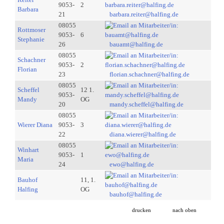
9053-
2
Barbara
21
barbara.reiter@halfing.de
08055
Rottmoser
9053-
6
Stephanie
26
bauamt@halfing.de
08055
Schachner
9053-
2
Florian
23
florian.schachner@halfing.de
08055
Scheffel
12 1.
9053-
Mandy
OG
20
mandy.scheffel@halfing.de
08055
Wierer Diana
9053-
3
22
diana.wierer@halfing.de
08055
Winhart
9053-
1
Maria
24
ewo@halfing.de
Bauhof
11, 1.
Halfing
OG
bauhof@halfing.de
drucken
nach oben