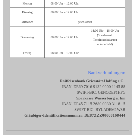
Montag
08:00 Uhr – 12:00 Uhr
Dienstag
08:00 Uhr – 12:00 Uhr
Mittwoch
geschlossen
14:00 Uhr – 18:00 Uhr
(Standesamt:
Donnerstag
08:00 Uhr – 12:00 Uhr
Terminvereinbarung
erforderlich!)
Freitag
08:00 Uhr – 12:00 Uhr
Bankverbindungen:
Raiffeisenbank Griesstätt-Halfing e.G.
IBAN: DE69 7016 9132 0000 1145 88
SWIFT-BIC: GENODEF1HFG
Sparkasse Wasserburg a. Inn
IBAN: DE45 7115 2680 0030 3118 15
SWIFT-BIC: BYLADEM1WSB
Gläubiger-Identifikationsnummer: DE87ZZZ00000168444