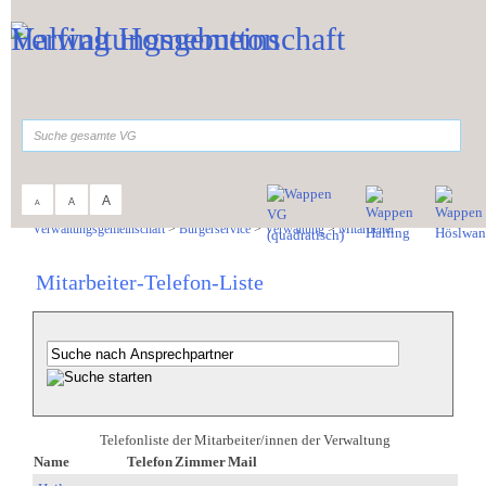
Zum Inhalt
,
zur Navigation
oder
zur Startseite
springen.
suchen
A
A
A
Sie sind hier:
Verwaltungsgemeinschaft
>
Bürgerservice
>
Verwaltung
>
Mitarbeiter
Mitarbeiter-Telefon-Liste
Telefonliste der Mitarbeiter/innen der Verwaltung
Name
Telefon
Zimmer
Mail