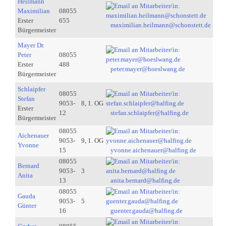
Heilmann
Maximilian
08055
Erster
655
maximilian.heilmann@schonstett.de
Bürgermeister
Mayer Dr.
Peter
08055
Erster
488
peter.mayer@hoeslwang.de
Bürgermeister
Schlaipfer
08055
Stefan
9053-
8, 1. OG
Erster
12
stefan.schlaipfer@halfing.de
Bürgermeister
08055
Aichenauer
9053-
9, 1. OG
Yvonne
15
yvonne.aichenauer@halfing.de
08055
Bernard
9053-
3
Anita
13
anita.bernard@halfing.de
08055
Gauda
9053-
5
Günter
16
guenter.gauda@halfing.de