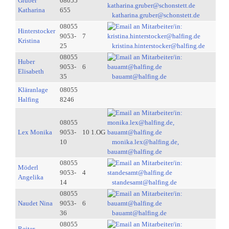
Gruber
08055
Katharina
655
katharina.gruber@schonstett.de
08055
Hinterstocker
9053-
7
Kristina
25
kristina.hinterstocker@halfing.de
08055
Huber
9053-
6
Elisabeth
35
bauamt@halfing.de
Kläranlage
08055
Halfing
8246
08055
Lex Monika
9053-
10 1.OG
10
monika.lex@halfing.de,
bauamt@halfing.de
08055
Möderl
9053-
4
Angelika
14
standesamt@halfing.de
08055
Naudet Nina
9053-
6
36
bauamt@halfing.de
08055
Reiter