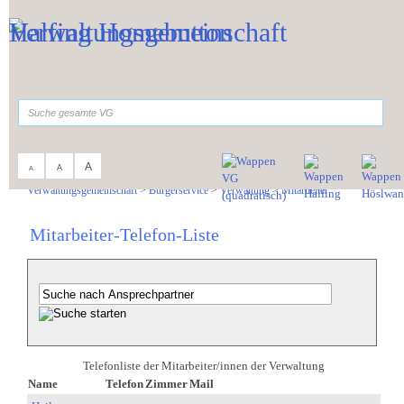
Zum Inhalt
,
zur Navigation
oder
zur Startseite
springen.
suchen
A
A
A
Sie sind hier:
Verwaltungsgemeinschaft
>
Bürgerservice
>
Verwaltung
>
Mitarbeiter
Mitarbeiter-Telefon-Liste
Telefonliste der Mitarbeiter/innen der Verwaltung
Name
Telefon
Zimmer
Mail