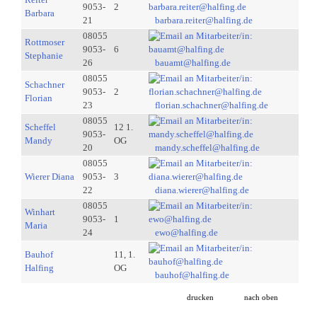
9053-
2
Barbara
21
barbara.reiter@halfing.de
08055
Rottmoser
9053-
6
Stephanie
26
bauamt@halfing.de
08055
Schachner
9053-
2
Florian
23
florian.schachner@halfing.de
08055
Scheffel
12 1.
9053-
Mandy
OG
20
mandy.scheffel@halfing.de
08055
Wierer Diana
9053-
3
22
diana.wierer@halfing.de
08055
Winhart
9053-
1
Maria
24
ewo@halfing.de
Bauhof
11, 1.
Halfing
OG
bauhof@halfing.de
drucken
nach oben