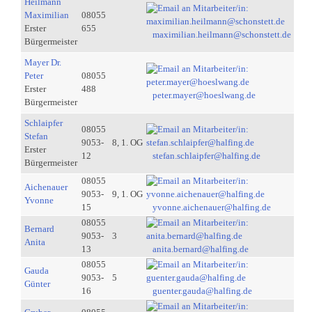
Heilmann
Maximilian
08055
Erster
655
maximilian.heilmann@schonstett.de
Bürgermeister
Mayer Dr.
Peter
08055
Erster
488
peter.mayer@hoeslwang.de
Bürgermeister
Schlaipfer
08055
Stefan
9053-
8, 1. OG
Erster
12
stefan.schlaipfer@halfing.de
Bürgermeister
08055
Aichenauer
9053-
9, 1. OG
Yvonne
15
yvonne.aichenauer@halfing.de
08055
Bernard
9053-
3
Anita
13
anita.bernard@halfing.de
08055
Gauda
9053-
5
Günter
16
guenter.gauda@halfing.de