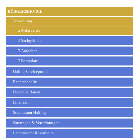
BÜRGERSERVICE
Verwaltung
Mitarbeiter
Sachgebiete
Aufgaben
Formulare
Online Serviceportal
Rechtsbehelfe
Planen & Bauen
Finanzen
Standesamt Halfing
Satzungen & Verordnungen
Landratsamt Rosenheim