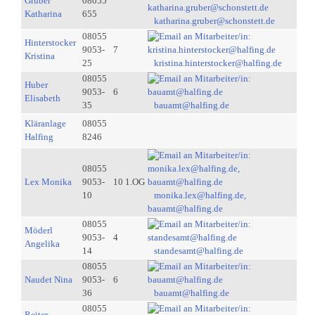
Gruber
08055
Katharina
655
katharina.gruber@schonstett.de
08055
Hinterstocker
9053-
7
Kristina
25
kristina.hinterstocker@halfing.de
08055
Huber
9053-
6
Elisabeth
35
bauamt@halfing.de
Kläranlage
08055
Halfing
8246
08055
Lex Monika
9053-
10 1.OG
10
monika.lex@halfing.de,
bauamt@halfing.de
08055
Möderl
9053-
4
Angelika
14
standesamt@halfing.de
08055
Naudet Nina
9053-
6
36
bauamt@halfing.de
08055
Reiter