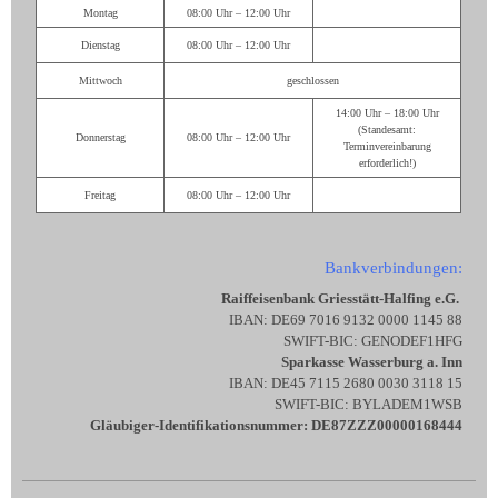
Montag
08:00 Uhr – 12:00 Uhr
Dienstag
08:00 Uhr – 12:00 Uhr
Mittwoch
geschlossen
14:00 Uhr – 18:00 Uhr
(Standesamt:
Donnerstag
08:00 Uhr – 12:00 Uhr
Terminvereinbarung
erforderlich!)
Freitag
08:00 Uhr – 12:00 Uhr
Bankverbindungen:
Raiffeisenbank Griesstätt-Halfing e.G.
IBAN: DE69 7016 9132 0000 1145 88
SWIFT-BIC: GENODEF1HFG
Sparkasse Wasserburg a. Inn
IBAN: DE45 7115 2680 0030 3118 15
SWIFT-BIC: BYLADEM1WSB
Gläubiger-Identifikationsnummer: DE87ZZZ00000168444