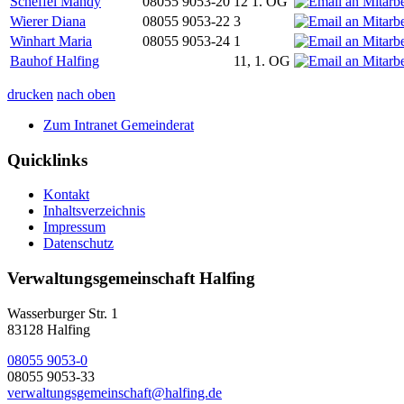
Scheffel Mandy
08055 9053-20
12 1. OG
Wierer Diana
08055 9053-22
3
Winhart Maria
08055 9053-24
1
Bauhof Halfing
11, 1. OG
drucken
nach oben
Zum Intranet Gemeinderat
Quicklinks
Kontakt
Inhaltsverzeichnis
Impressum
Datenschutz
Verwaltungsgemeinschaft Halfing
Wasserburger Str. 1
83128 Halfing
08055 9053-0
08055 9053-33
verwaltungsgemeinschaft@halfing.de