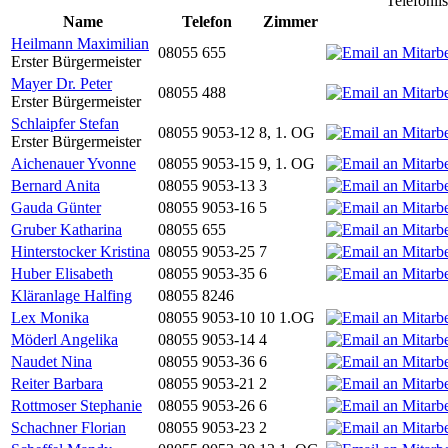
Telefonli
Name
Telefon
Zimmer
Heilmann Maximilian
08055 655
Erster Bürgermeister
Mayer Dr. Peter
08055 488
Erster Bürgermeister
Schlaipfer Stefan
08055 9053-12
8, 1. OG
Erster Bürgermeister
Aichenauer Yvonne
08055 9053-15
9, 1. OG
Bernard Anita
08055 9053-13
3
Gauda Günter
08055 9053-16
5
Gruber Katharina
08055 655
Hinterstocker Kristina
08055 9053-25
7
Huber Elisabeth
08055 9053-35
6
Kläranlage Halfing
08055 8246
Lex Monika
08055 9053-10
10 1.OG
Möderl Angelika
08055 9053-14
4
Naudet Nina
08055 9053-36
6
Reiter Barbara
08055 9053-21
2
Rottmoser Stephanie
08055 9053-26
6
Schachner Florian
08055 9053-23
2