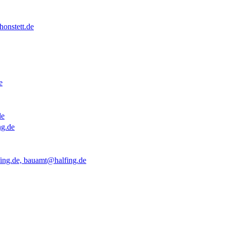
onstett.de
e
de
ng.de
ing.de, bauamt@halfing.de