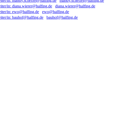
mandy.scheffel@halfing.de
diana.wierer@halfing.de
ewo@halfing.de
bauhof@halfing.de