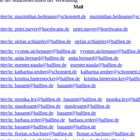
ste der Mitarbeiter/innen der Verwaltung
Mail
maximilian.heilmann@sch
peter.mayer@hoeslwang.de
stefan.schlaipfer@halfing.de
yvonne.aichenauer@halfing.d
anita.bernard@halfing.de
guenter.gauda@halfing.de
katharina.gruber@schonstett.
kristina.hinterstocker@halfi
bauamt@halfing.de
monika.lex@half
standesamt@halfing.de
bauamt@halfing.de
barbara.reiter@halfing.de
bauamt@halfing.de
florian.schachner@halfing.de