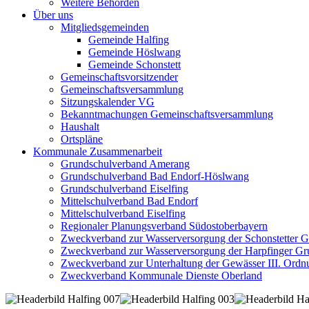
Weitere Behörden
Über uns
Mitgliedsgemeinden
Gemeinde Halfing
Gemeinde Höslwang
Gemeinde Schonstett
Gemeinschaftsvorsitzender
Gemeinschaftsversammlung
Sitzungskalender VG
Bekanntmachungen Gemeinschaftsversammlung
Haushalt
Ortspläne
Kommunale Zusammenarbeit
Grundschulverband Amerang
Grundschulverband Bad Endorf-Höslwang
Grundschulverband Eiselfing
Mittelschulverband Bad Endorf
Mittelschulverband Eiselfing
Regionaler Planungsverband Südostoberbayern
Zweckverband zur Wasserversorgung der Schonstetter 
Zweckverband zur Wasserversorgung der Harpfinger Gr
Zweckverband zur Unterhaltung der Gewässer III. Ordnu
Zweckverband Kommunale Dienste Oberland