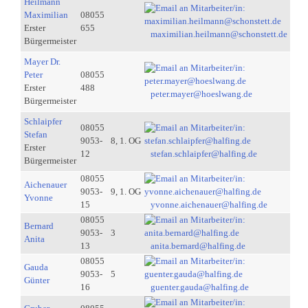
Heilmann
Maximilian
08055
Erster
655
maximilian.heilmann@schonstett.de
Bürgermeister
Mayer Dr.
Peter
08055
Erster
488
peter.mayer@hoeslwang.de
Bürgermeister
Schlaipfer
08055
Stefan
9053-
8, 1. OG
Erster
12
stefan.schlaipfer@halfing.de
Bürgermeister
08055
Aichenauer
9053-
9, 1. OG
Yvonne
15
yvonne.aichenauer@halfing.de
08055
Bernard
9053-
3
Anita
13
anita.bernard@halfing.de
08055
Gauda
9053-
5
Günter
16
guenter.gauda@halfing.de