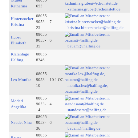
Gruber
08055
Katharina
655
katharina.gruber@schonstett.de
08055
Hinterstocker
9053-
7
Kristina
25
kristina.hinterstocker@halfing.de
08055
Huber
9053-
6
Elisabeth
35
bauamt@halfing.de
Kläranlage
08055
Halfing
8246
08055
Lex Monika
9053-
10 1.OG
10
monika.lex@halfing.de,
bauamt@halfing.de
08055
Möderl
9053-
4
Angelika
14
standesamt@halfing.de
08055
Naudet Nina
9053-
6
36
bauamt@halfing.de
08055
Reiter