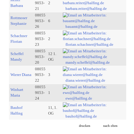
9053-
2
Barbara
21
barbara.reiter@halfing.de
08055
Rottmoser
9053-
6
Stephanie
26
bauamt@halfing.de
08055
Schachner
9053-
2
Florian
23
florian.schachner@halfing.de
08055
Scheffel
12 1.
9053-
Mandy
OG
20
mandy.scheffel@halfing.de
08055
Wierer Diana
9053-
3
22
diana.wierer@halfing.de
08055
Winhart
9053-
1
Maria
24
ewo@halfing.de
Bauhof
11, 1.
Halfing
OG
bauhof@halfing.de
drucken
nach oben