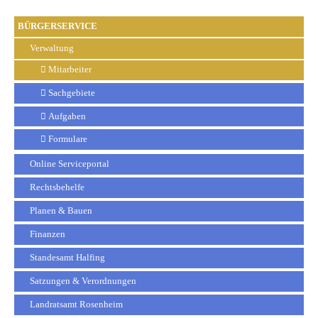
BÜRGERSERVICE
Verwaltung
Mitarbeiter
Sachgebiete
Aufgaben
Formulare
Online Serviceportal
Rechtsbehelfe
Planen & Bauen
Finanzen
Standesamt Halfing
Satzungen & Verordnungen
Landratsamt Rosenheim