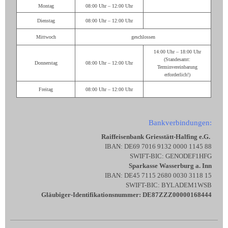
Montag
08:00 Uhr – 12:00 Uhr
Dienstag
08:00 Uhr – 12:00 Uhr
Mittwoch
geschlossen
14:00 Uhr – 18:00 Uhr
(Standesamt:
Donnerstag
08:00 Uhr – 12:00 Uhr
Terminvereinbarung
erforderlich!)
Freitag
08:00 Uhr – 12:00 Uhr
Bankverbindungen:
Raiffeisenbank Griesstätt-Halfing e.G.
IBAN: DE69 7016 9132 0000 1145 88
SWIFT-BIC: GENODEF1HFG
Sparkasse Wasserburg a. Inn
IBAN: DE45 7115 2680 0030 3118 15
SWIFT-BIC: BYLADEM1WSB
Gläubiger-Identifikationsnummer: DE87ZZZ00000168444