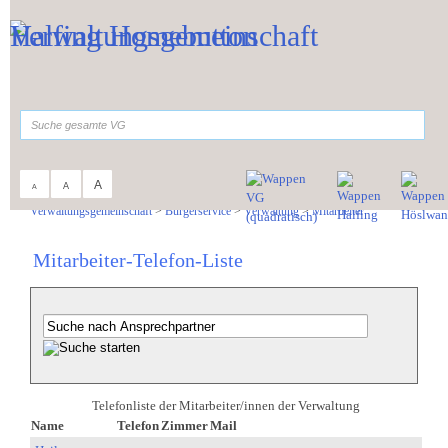
Zum Inhalt
,
zur Navigation
oder
zur Startseite
springen.
suchen
A
A
A
Sie sind hier:
Verwaltungsgemeinschaft
>
Bürgerservice
>
Verwaltung
>
Mitarbeiter
Mitarbeiter-Telefon-Liste
Telefonliste der Mitarbeiter/innen der Verwaltung
Name
Telefon
Zimmer
Mail