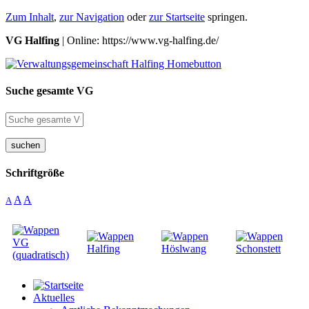
Zum Inhalt
,
zur Navigation
oder
zur Startseite
springen.
VG Halfing
| Online: https://www.vg-halfing.de/
Suche gesamte VG
suchen
Schriftgröße
A
A
A
Aktuelles