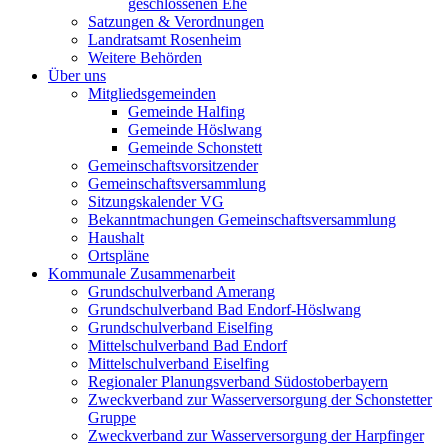
geschlossenen Ehe
Satzungen & Verordnungen
Landratsamt Rosenheim
Weitere Behörden
Über uns
Mitgliedsgemeinden
Gemeinde Halfing
Gemeinde Höslwang
Gemeinde Schonstett
Gemeinschaftsvorsitzender
Gemeinschaftsversammlung
Sitzungskalender VG
Bekanntmachungen Gemeinschaftsversammlung
Haushalt
Ortspläne
Kommunale Zusammenarbeit
Grundschulverband Amerang
Grundschulverband Bad Endorf-Höslwang
Grundschulverband Eiselfing
Mittelschulverband Bad Endorf
Mittelschulverband Eiselfing
Regionaler Planungsverband Südostoberbayern
Zweckverband zur Wasserversorgung der Schonstetter
Gruppe
Zweckverband zur Wasserversorgung der Harpfinger