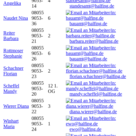
9053-
4
Angelika
14
standesamt@halfing.de
08055
Naudet Nina
9053-
6
36
bauamt@halfing.de
08055
Reiter
9053-
2
Barbara
21
barbara.reiter@halfing.de
08055
Rottmoser
9053-
6
Stephanie
26
bauamt@halfing.de
08055
Schachner
9053-
2
Florian
23
florian.schachner@halfing.de
08055
Scheffel
12 1.
9053-
Mandy
OG
20
mandy.scheffel@halfing.de
08055
Wierer Diana
9053-
3
22
diana.wierer@halfing.de
08055
Winhart
9053-
1
Maria
24
ewo@halfing.de