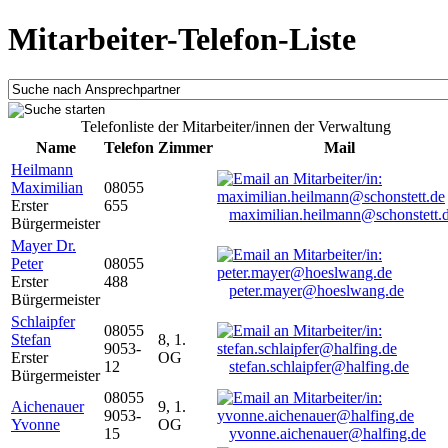
Mitarbeiter-Telefon-Liste
Telefonliste der Mitarbeiter/innen der Verwaltung
Name
Telefon
Zimmer
Mail
Heilmann
Maximilian
08055
Erster
655
maximilian.heilmann@schonstett.
Bürgermeister
Mayer Dr.
Peter
08055
Erster
488
peter.mayer@hoeslwang.de
Bürgermeister
Schlaipfer
08055
Stefan
8, 1.
9053-
Erster
OG
12
stefan.schlaipfer@halfing.de
Bürgermeister
08055
Aichenauer
9, 1.
9053-
Yvonne
OG
15
yvonne.aichenauer@halfing.de