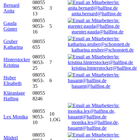
08055
Bernard
9053-
3
Anita
13
anita.bernard@halfing.de
08055
Gauda
9053-
5
Günter
16
guenter.gauda@halfing.de
Gruber
08055
Katharina
655
katharina.gruber@schonstett.de
08055
Hinterstocker
9053-
7
Kristina
25
kristina.hinterstocker@halfing.de
08055
Huber
9053-
6
Elisabeth
35
bauamt@halfing.de
Kläranlage
08055
Halfing
8246
08055
10
Lex Monika
9053-
1.OG
10
monika.lex@halfing.de,
bauamt@halfing.de
08055
Möderl