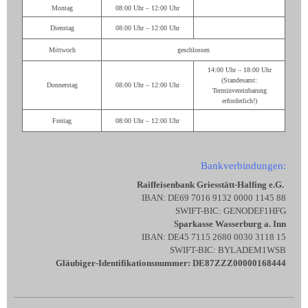
Montag
08:00 Uhr – 12:00 Uhr
Dienstag
08:00 Uhr – 12:00 Uhr
Mittwoch
geschlossen
14:00 Uhr – 18:00 Uhr
(Standesamt:
Donnerstag
08:00 Uhr – 12:00 Uhr
Terminvereinbarung
erforderlich!)
Freitag
08:00 Uhr – 12:00 Uhr
Bankverbindungen:
Raiffeisenbank Griesstätt-Halfing e.G.
IBAN: DE69 7016 9132 0000 1145 88
SWIFT-BIC: GENODEF1HFG
Sparkasse Wasserburg a. Inn
IBAN: DE45 7115 2680 0030 3118 15
SWIFT-BIC: BYLADEM1WSB
Gläubiger-Identifikationsnummer: DE87ZZZ00000168444