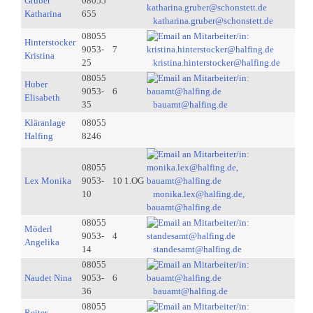
Gruber
08055
Katharina
655
katharina.gruber@schonstett.de
08055
Hinterstocker
9053-
7
Kristina
25
kristina.hinterstocker@halfing.de
08055
Huber
9053-
6
Elisabeth
35
bauamt@halfing.de
Kläranlage
08055
Halfing
8246
08055
Lex Monika
9053-
10 1.OG
10
monika.lex@halfing.de,
bauamt@halfing.de
08055
Möderl
9053-
4
Angelika
14
standesamt@halfing.de
08055
Naudet Nina
9053-
6
36
bauamt@halfing.de
08055
Reiter