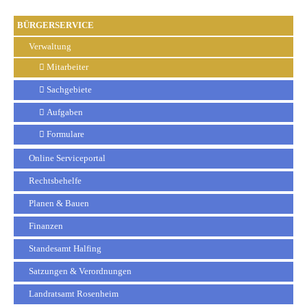
BÜRGERSERVICE
Verwaltung
Mitarbeiter
Sachgebiete
Aufgaben
Formulare
Online Serviceportal
Rechtsbehelfe
Planen & Bauen
Finanzen
Standesamt Halfing
Satzungen & Verordnungen
Landratsamt Rosenheim