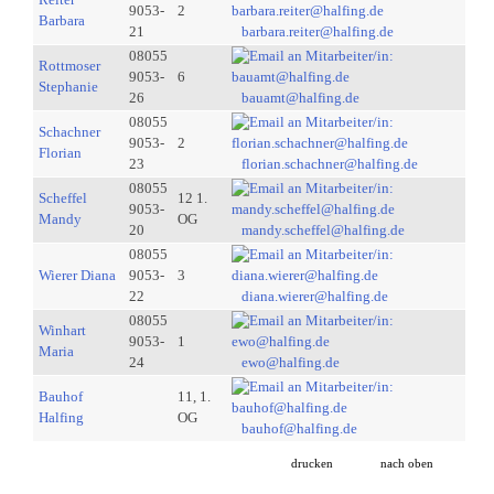
9053-
2
Barbara
21
barbara.reiter@halfing.de
08055
Rottmoser
9053-
6
Stephanie
26
bauamt@halfing.de
08055
Schachner
9053-
2
Florian
23
florian.schachner@halfing.de
08055
Scheffel
12 1.
9053-
Mandy
OG
20
mandy.scheffel@halfing.de
08055
Wierer Diana
9053-
3
22
diana.wierer@halfing.de
08055
Winhart
9053-
1
Maria
24
ewo@halfing.de
Bauhof
11, 1.
Halfing
OG
bauhof@halfing.de
drucken
nach oben