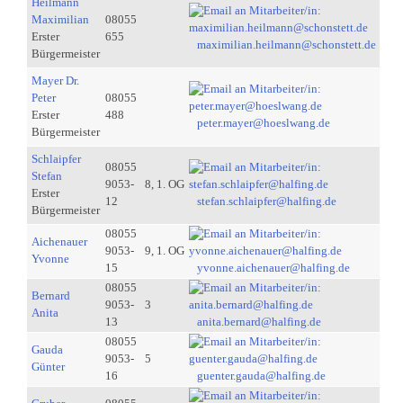
Heilmann
Maximilian
08055
Erster
655
maximilian.heilmann@schonstett.de
Bürgermeister
Mayer Dr.
Peter
08055
Erster
488
peter.mayer@hoeslwang.de
Bürgermeister
Schlaipfer
08055
Stefan
9053-
8, 1. OG
Erster
12
stefan.schlaipfer@halfing.de
Bürgermeister
08055
Aichenauer
9053-
9, 1. OG
Yvonne
15
yvonne.aichenauer@halfing.de
08055
Bernard
9053-
3
Anita
13
anita.bernard@halfing.de
08055
Gauda
9053-
5
Günter
16
guenter.gauda@halfing.de