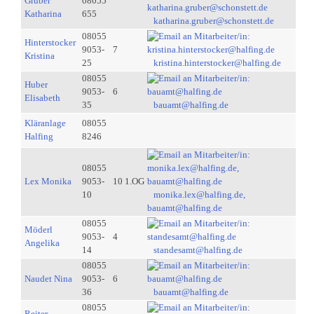
Gruber
08055
Katharina
655
katharina.gruber@schonstett.de
08055
Hinterstocker
9053-
7
Kristina
25
kristina.hinterstocker@halfing.de
08055
Huber
9053-
6
Elisabeth
35
bauamt@halfing.de
Kläranlage
08055
Halfing
8246
08055
Lex Monika
9053-
10 1.OG
10
monika.lex@halfing.de,
bauamt@halfing.de
08055
Möderl
9053-
4
Angelika
14
standesamt@halfing.de
08055
Naudet Nina
9053-
6
36
bauamt@halfing.de
08055
Reiter