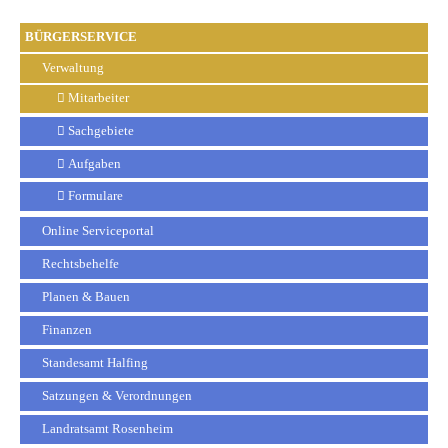
BÜRGERSERVICE
Verwaltung
Mitarbeiter
Sachgebiete
Aufgaben
Formulare
Online Serviceportal
Rechtsbehelfe
Planen & Bauen
Finanzen
Standesamt Halfing
Satzungen & Verordnungen
Landratsamt Rosenheim