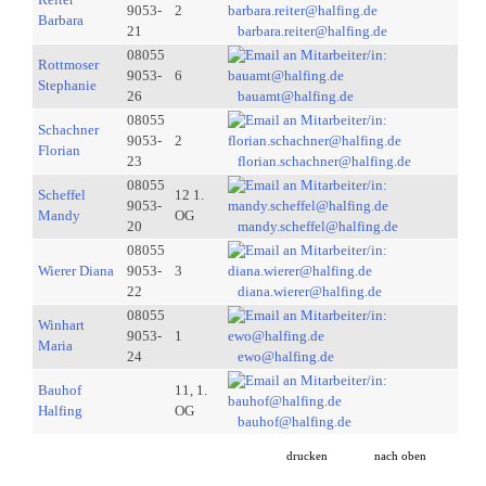
9053-
2
Barbara
21
barbara.reiter@halfing.de
08055
Rottmoser
9053-
6
Stephanie
26
bauamt@halfing.de
08055
Schachner
9053-
2
Florian
23
florian.schachner@halfing.de
08055
Scheffel
12 1.
9053-
Mandy
OG
20
mandy.scheffel@halfing.de
08055
Wierer Diana
9053-
3
22
diana.wierer@halfing.de
08055
Winhart
9053-
1
Maria
24
ewo@halfing.de
Bauhof
11, 1.
Halfing
OG
bauhof@halfing.de
drucken
nach oben