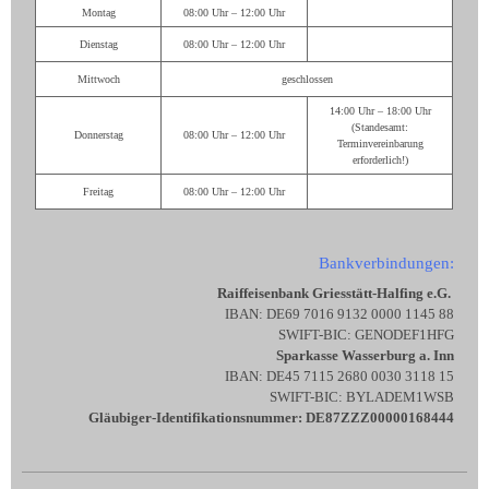
Montag
08:00 Uhr – 12:00 Uhr
Dienstag
08:00 Uhr – 12:00 Uhr
Mittwoch
geschlossen
14:00 Uhr – 18:00 Uhr
(Standesamt:
Donnerstag
08:00 Uhr – 12:00 Uhr
Terminvereinbarung
erforderlich!)
Freitag
08:00 Uhr – 12:00 Uhr
Bankverbindungen:
Raiffeisenbank Griesstätt-Halfing e.G.
IBAN: DE69 7016 9132 0000 1145 88
SWIFT-BIC: GENODEF1HFG
Sparkasse Wasserburg a. Inn
IBAN: DE45 7115 2680 0030 3118 15
SWIFT-BIC: BYLADEM1WSB
Gläubiger-Identifikationsnummer: DE87ZZZ00000168444