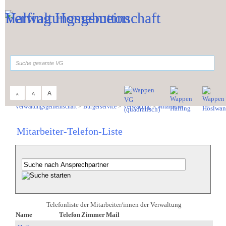
Zum Inhalt
,
zur Navigation
oder
zur Startseite
springen.
suchen
A
A
A
Sie sind hier:
Verwaltungsgemeinschaft
>
Bürgerservice
>
Verwaltung
>
Mitarbeiter
Mitarbeiter-Telefon-Liste
Telefonliste der Mitarbeiter/innen der Verwaltung
Name
Telefon
Zimmer
Mail