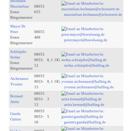
Heilmann
Maximilian
08055
Erster
655
maximilian.heilmann@schonstett.de
Bürgermeister
Mayer Dr.
Peter
08055
Erster
488
peter.mayer@hoeslwang.de
Bürgermeister
Schlaipfer
08055
Stefan
9053-
8, 1. OG
Erster
12
stefan.schlaipfer@halfing.de
Bürgermeister
08055
Aichenauer
9053-
9, 1. OG
Yvonne
15
yvonne.aichenauer@halfing.de
08055
Bernard
9053-
3
Anita
13
anita.bernard@halfing.de
08055
Gauda
9053-
5
Günter
16
guenter.gauda@halfing.de