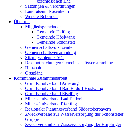
geschlossenen Ehe
Satzungen & Verordnungen
Landratsamt Rosenheim
Weitere Behörden
Über uns
Mitgliedsgemeinden
Gemeinde Halfing
Gemeinde Höslwang
Gemeinde Schonstett
Gemeinschaftsvorsitzender
Gemeinschaftsversammlung
Sitzungskalender VG
Bekanntmachungen Gemeinschaftsversammlung
Haushalt
Ortspläne
Kommunale Zusammenarbeit
Grundschulverband Amerang
Grundschulverband Bad Endorf-Höslwang
Grundschulverband Eiselfing
Mittelschulverband Bad Endorf
Mittelschulverband Eiselfing
Regionaler Planungsverband Südostoberbayern
Zweckverband zur Wasserversorgung der Schonstetter
Gruppe
Zweckverband zur Wasserversorgung der Harpfinger