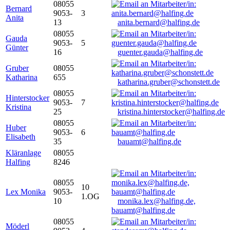
08055
Bernard
9053-
3
Anita
13
anita.bernard@halfing.de
08055
Gauda
9053-
5
Günter
16
guenter.gauda@halfing.de
Gruber
08055
Katharina
655
katharina.gruber@schonstett.de
08055
Hinterstocker
9053-
7
Kristina
25
kristina.hinterstocker@halfing.de
08055
Huber
9053-
6
Elisabeth
35
bauamt@halfing.de
Kläranlage
08055
Halfing
8246
08055
10
Lex Monika
9053-
1.OG
10
monika.lex@halfing.de,
bauamt@halfing.de
08055
Möderl