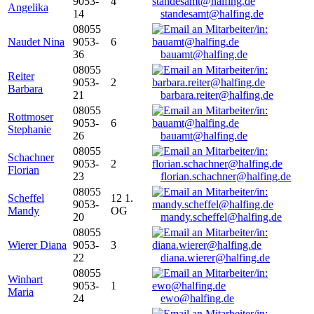
9053-
4
Angelika
14
standesamt@halfing.de
08055
Naudet Nina
9053-
6
36
bauamt@halfing.de
08055
Reiter
9053-
2
Barbara
21
barbara.reiter@halfing.de
08055
Rottmoser
9053-
6
Stephanie
26
bauamt@halfing.de
08055
Schachner
9053-
2
Florian
23
florian.schachner@halfing.de
08055
Scheffel
12 1.
9053-
Mandy
OG
20
mandy.scheffel@halfing.de
08055
Wierer Diana
9053-
3
22
diana.wierer@halfing.de
08055
Winhart
9053-
1
Maria
24
ewo@halfing.de