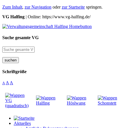
Zum Inhalt
,
zur Navigation
oder
zur Startseite
springen.
VG Halfing
| Online: https://www.vg-halfing.de/
Suche gesamte VG
suchen
Schriftgröße
A
A
A
Aktuelles