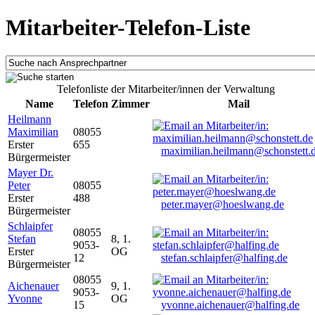
Mitarbeiter-Telefon-Liste
Telefonliste der Mitarbeiter/innen der Verwaltung
Name
Telefon
Zimmer
Mail
Heilmann
Maximilian
08055
Erster
655
maximilian.heilmann@schonstett.
Bürgermeister
Mayer Dr.
Peter
08055
Erster
488
peter.mayer@hoeslwang.de
Bürgermeister
Schlaipfer
08055
Stefan
8, 1.
9053-
Erster
OG
12
stefan.schlaipfer@halfing.de
Bürgermeister
08055
Aichenauer
9, 1.
9053-
Yvonne
OG
15
yvonne.aichenauer@halfing.de