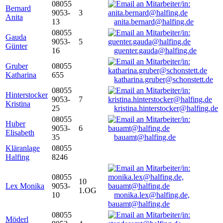
08055
Bernard
9053-
3
Anita
13
anita.bernard@halfing.de
08055
Gauda
9053-
5
Günter
16
guenter.gauda@halfing.de
Gruber
08055
Katharina
655
katharina.gruber@schonstett.de
08055
Hinterstocker
9053-
7
Kristina
25
kristina.hinterstocker@halfing.de
08055
Huber
9053-
6
Elisabeth
35
bauamt@halfing.de
Kläranlage
08055
Halfing
8246
08055
10
Lex Monika
9053-
1.OG
10
monika.lex@halfing.de,
bauamt@halfing.de
08055
Möderl