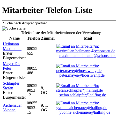
Mitarbeiter-Telefon-Liste
Telefonliste der Mitarbeiter/innen der Verwaltung
Name
Telefon
Zimmer
Mail
Heilmann
Maximilian
08055
Erster
655
maximilian.heilmann@schonstett.
Bürgermeister
Mayer Dr.
Peter
08055
Erster
488
peter.mayer@hoeslwang.de
Bürgermeister
Schlaipfer
08055
Stefan
8, 1.
9053-
Erster
OG
12
stefan.schlaipfer@halfing.de
Bürgermeister
08055
Aichenauer
9, 1.
9053-
Yvonne
OG
15
yvonne.aichenauer@halfing.de