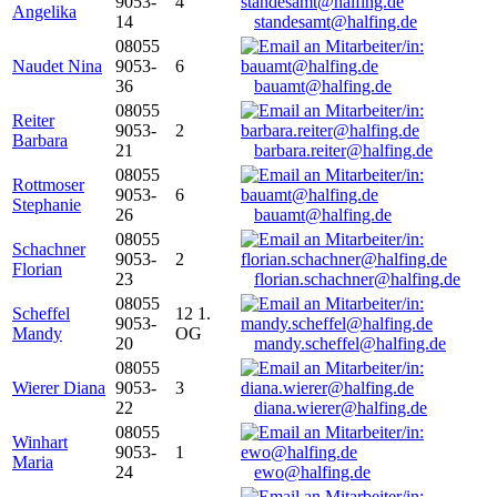
9053-
4
Angelika
14
standesamt@halfing.de
08055
Naudet Nina
9053-
6
36
bauamt@halfing.de
08055
Reiter
9053-
2
Barbara
21
barbara.reiter@halfing.de
08055
Rottmoser
9053-
6
Stephanie
26
bauamt@halfing.de
08055
Schachner
9053-
2
Florian
23
florian.schachner@halfing.de
08055
Scheffel
12 1.
9053-
Mandy
OG
20
mandy.scheffel@halfing.de
08055
Wierer Diana
9053-
3
22
diana.wierer@halfing.de
08055
Winhart
9053-
1
Maria
24
ewo@halfing.de