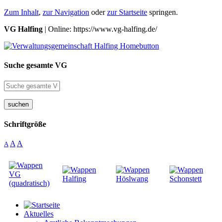
Zum Inhalt
,
zur Navigation
oder
zur Startseite
springen.
VG Halfing
| Online: https://www.vg-halfing.de/
Suche gesamte VG
suchen
Schriftgröße
A
A
A
Aktuelles