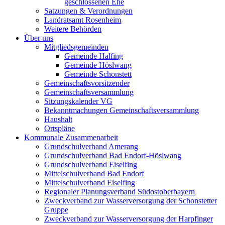
geschlossenen Ehe
Satzungen & Verordnungen
Landratsamt Rosenheim
Weitere Behörden
Über uns
Mitgliedsgemeinden
Gemeinde Halfing
Gemeinde Höslwang
Gemeinde Schonstett
Gemeinschaftsvorsitzender
Gemeinschaftsversammlung
Sitzungskalender VG
Bekanntmachungen Gemeinschaftsversammlung
Haushalt
Ortspläne
Kommunale Zusammenarbeit
Grundschulverband Amerang
Grundschulverband Bad Endorf-Höslwang
Grundschulverband Eiselfing
Mittelschulverband Bad Endorf
Mittelschulverband Eiselfing
Regionaler Planungsverband Südostoberbayern
Zweckverband zur Wasserversorgung der Schonstetter
Gruppe
Zweckverband zur Wasserversorgung der Harpfinger