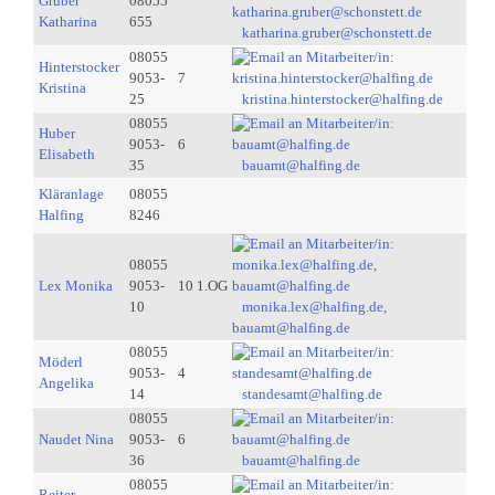
Gruber
08055
Katharina
655
katharina.gruber@schonstett.de
08055
Hinterstocker
9053-
7
Kristina
25
kristina.hinterstocker@halfing.de
08055
Huber
9053-
6
Elisabeth
35
bauamt@halfing.de
Kläranlage
08055
Halfing
8246
08055
Lex Monika
9053-
10 1.OG
10
monika.lex@halfing.de,
bauamt@halfing.de
08055
Möderl
9053-
4
Angelika
14
standesamt@halfing.de
08055
Naudet Nina
9053-
6
36
bauamt@halfing.de
08055
Reiter