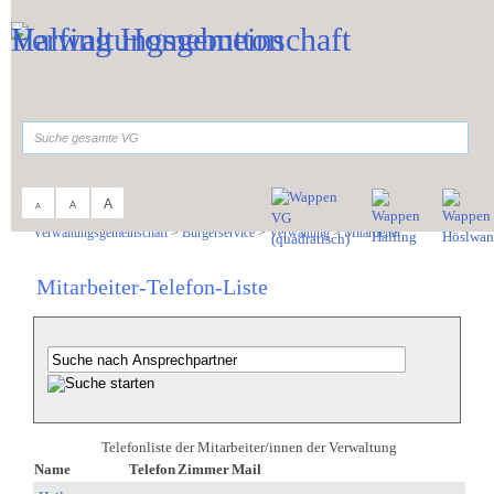
Zum Inhalt
,
zur Navigation
oder
zur Startseite
springen.
suchen
A
A
A
Sie sind hier:
Verwaltungsgemeinschaft
>
Bürgerservice
>
Verwaltung
>
Mitarbeiter
Mitarbeiter-Telefon-Liste
Telefonliste der Mitarbeiter/innen der Verwaltung
Name
Telefon
Zimmer
Mail