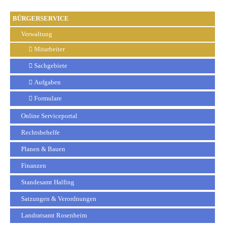
BÜRGERSERVICE
Verwaltung
Mitarbeiter
Sachgebiete
Aufgaben
Formulare
Online Serviceportal
Rechtsbehelfe
Planen & Bauen
Finanzen
Standesamt Halfing
Satzungen & Verordnungen
Landratsamt Rosenheim