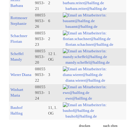
9053-
2
Barbara
21
barbara.reiter@halfing.de
08055
Rottmoser
9053-
6
Stephanie
26
bauamt@halfing.de
08055
Schachner
9053-
2
Florian
23
florian.schachner@halfing.de
08055
Scheffel
12 1.
9053-
Mandy
OG
20
mandy.scheffel@halfing.de
08055
Wierer Diana
9053-
3
22
diana.wierer@halfing.de
08055
Winhart
9053-
1
Maria
24
ewo@halfing.de
Bauhof
11, 1.
Halfing
OG
bauhof@halfing.de
drucken
nach oben