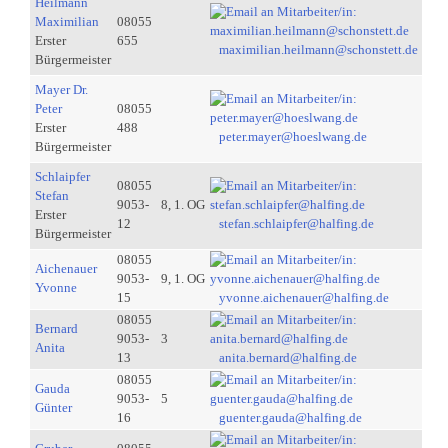
Heilmann
Maximilian
08055
Erster
655
maximilian.heilmann@schonstett.de
Bürgermeister
Mayer Dr.
Peter
08055
Erster
488
peter.mayer@hoeslwang.de
Bürgermeister
Schlaipfer
08055
Stefan
9053-
8, 1. OG
Erster
12
stefan.schlaipfer@halfing.de
Bürgermeister
08055
Aichenauer
9053-
9, 1. OG
Yvonne
15
yvonne.aichenauer@halfing.de
08055
Bernard
9053-
3
Anita
13
anita.bernard@halfing.de
08055
Gauda
9053-
5
Günter
16
guenter.gauda@halfing.de