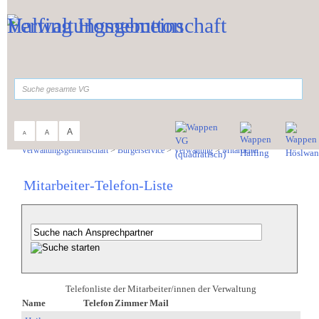
Zum Inhalt
,
zur Navigation
oder
zur Startseite
springen.
suchen
A
A
A
Sie sind hier:
Verwaltungsgemeinschaft
>
Bürgerservice
>
Verwaltung
>
Mitarbeiter
Mitarbeiter-Telefon-Liste
Telefonliste der Mitarbeiter/innen der Verwaltung
Name
Telefon
Zimmer
Mail