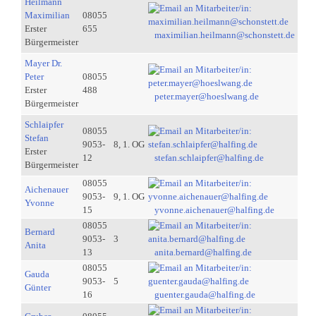
Heilmann
Maximilian
08055
Erster
655
maximilian.heilmann@schonstett.de
Bürgermeister
Mayer Dr.
Peter
08055
Erster
488
peter.mayer@hoeslwang.de
Bürgermeister
Schlaipfer
08055
Stefan
9053-
8, 1. OG
Erster
12
stefan.schlaipfer@halfing.de
Bürgermeister
08055
Aichenauer
9053-
9, 1. OG
Yvonne
15
yvonne.aichenauer@halfing.de
08055
Bernard
9053-
3
Anita
13
anita.bernard@halfing.de
08055
Gauda
9053-
5
Günter
16
guenter.gauda@halfing.de