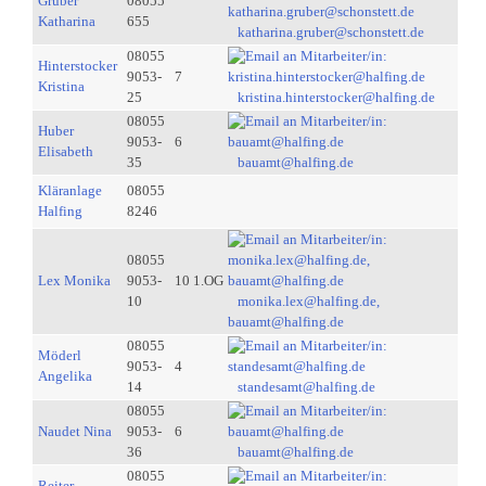
Gruber
08055
Katharina
655
katharina.gruber@schonstett.de
08055
Hinterstocker
9053-
7
Kristina
25
kristina.hinterstocker@halfing.de
08055
Huber
9053-
6
Elisabeth
35
bauamt@halfing.de
Kläranlage
08055
Halfing
8246
08055
Lex Monika
9053-
10 1.OG
10
monika.lex@halfing.de,
bauamt@halfing.de
08055
Möderl
9053-
4
Angelika
14
standesamt@halfing.de
08055
Naudet Nina
9053-
6
36
bauamt@halfing.de
08055
Reiter