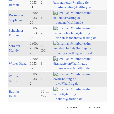
9053-
2
Barbara
21
barbara.reiter@halfing.de
08055
Rottmoser
9053-
6
Stephanie
26
bauamt@halfing.de
08055
Schachner
9053-
2
Florian
23
florian.schachner@halfing.de
08055
Scheffel
12 1.
9053-
Mandy
OG
20
mandy.scheffel@halfing.de
08055
Wierer Diana
9053-
3
22
diana.wierer@halfing.de
08055
Winhart
9053-
1
Maria
24
ewo@halfing.de
Bauhof
11, 1.
Halfing
OG
bauhof@halfing.de
drucken
nach oben