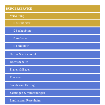
BÜRGERSERVICE
Verwaltung
Mitarbeiter
Sachgebiete
Aufgaben
Formulare
Online Serviceportal
Rechtsbehelfe
Planen & Bauen
Finanzen
Standesamt Halfing
Satzungen & Verordnungen
Landratsamt Rosenheim