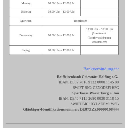
Montag
08:00 Uhr – 12:00 Uhr
Dienstag
08:00 Uhr – 12:00 Uhr
Mittwoch
geschlossen
14:00 Uhr – 18:00 Uhr
(Standesamt:
Donnerstag
08:00 Uhr – 12:00 Uhr
Terminvereinbarung
erforderlich!)
Freitag
08:00 Uhr – 12:00 Uhr
Bankverbindungen:
Raiffeisenbank Griesstätt-Halfing e.G.
IBAN: DE69 7016 9132 0000 1145 88
SWIFT-BIC: GENODEF1HFG
Sparkasse Wasserburg a. Inn
IBAN: DE45 7115 2680 0030 3118 15
SWIFT-BIC: BYLADEM1WSB
Gläubiger-Identifikationsnummer: DE87ZZZ00000168444