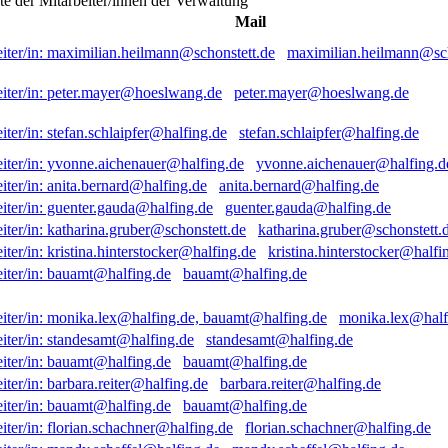
ste der Mitarbeiter/innen der Verwaltung
Mail
maximilian.heilmann@sch
peter.mayer@hoeslwang.de
stefan.schlaipfer@halfing.de
yvonne.aichenauer@halfing.d
anita.bernard@halfing.de
guenter.gauda@halfing.de
katharina.gruber@schonstett.
kristina.hinterstocker@halfi
bauamt@halfing.de
monika.lex@half
standesamt@halfing.de
bauamt@halfing.de
barbara.reiter@halfing.de
bauamt@halfing.de
florian.schachner@halfing.de