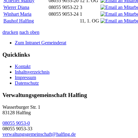
Scheffel Mandy
08055 9053-20
12 1. OG
Wierer Diana
08055 9053-22
3
Winhart Maria
08055 9053-24
1
Bauhof Halfing
11, 1. OG
drucken
nach oben
Zum Intranet Gemeinderat
Quicklinks
Kontakt
Inhaltsverzeichnis
Impressum
Datenschutz
Verwaltungsgemeinschaft Halfing
Wasserburger Str. 1
83128 Halfing
08055 9053-0
08055 9053-33
verwaltungsgemeinschaft@halfing.de