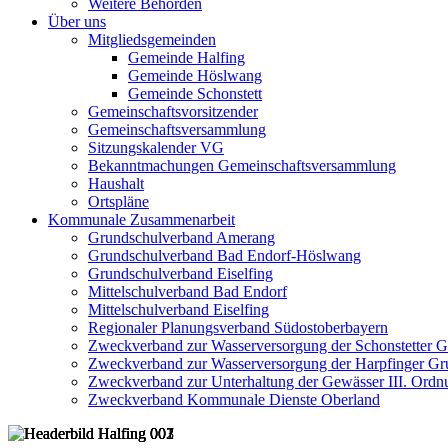
Weitere Behörden
Über uns
Mitgliedsgemeinden
Gemeinde Halfing
Gemeinde Höslwang
Gemeinde Schonstett
Gemeinschaftsvorsitzender
Gemeinschaftsversammlung
Sitzungskalender VG
Bekanntmachungen Gemeinschaftsversammlung
Haushalt
Ortspläne
Kommunale Zusammenarbeit
Grundschulverband Amerang
Grundschulverband Bad Endorf-Höslwang
Grundschulverband Eiselfing
Mittelschulverband Bad Endorf
Mittelschulverband Eiselfing
Regionaler Planungsverband Südostoberbayern
Zweckverband zur Wasserversorgung der Schonstetter 
Zweckverband zur Wasserversorgung der Harpfinger Gr
Zweckverband zur Unterhaltung der Gewässer III. Ordnu
Zweckverband Kommunale Dienste Oberland