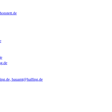
onstett.de
e
de
ng.de
ing.de, bauamt@halfing.de