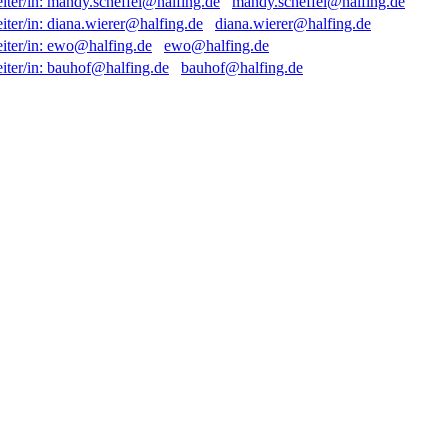
mandy.scheffel@halfing.de
diana.wierer@halfing.de
ewo@halfing.de
bauhof@halfing.de