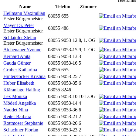
Telefonli
Name
Telefon
Zimmer
Heilmann Maximilian
08055 655
Erster Bürgermeister
Mayer Dr. Peter
08055 488
Erster Bürgermeister
Schlaipfer Stefan
08055 9053-12
8, 1. OG
Erster Bürgermeister
Aichenauer Yvonne
08055 9053-15
9, 1. OG
Bernard Anita
08055 9053-13
3
Gauda Günter
08055 9053-16
5
Gruber Katharina
08055 655
Hinterstocker Kristina
08055 9053-25
7
Huber Elisabeth
08055 9053-35
6
Kläranlage Halfing
08055 8246
Lex Monika
08055 9053-10
10 1.OG
Möderl Angelika
08055 9053-14
4
Naudet Nina
08055 9053-36
6
Reiter Barbara
08055 9053-21
2
Rottmoser Stephanie
08055 9053-26
6
Schachner Florian
08055 9053-23
2