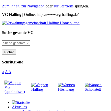
Zum Inhalt
,
zur Navigation
oder
zur Startseite
springen.
VG Halfing
| Online: https://www.vg-halfing.de/
Suche gesamte VG
suchen
Schriftgröße
A
A
A
Aktuelles