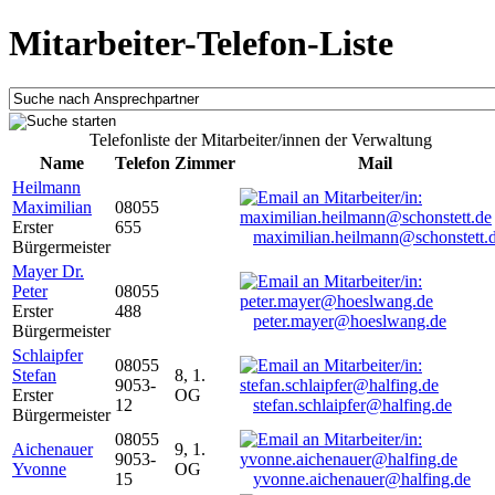
Mitarbeiter-Telefon-Liste
Telefonliste der Mitarbeiter/innen der Verwaltung
Name
Telefon
Zimmer
Mail
Heilmann
Maximilian
08055
Erster
655
maximilian.heilmann@schonstett.
Bürgermeister
Mayer Dr.
Peter
08055
Erster
488
peter.mayer@hoeslwang.de
Bürgermeister
Schlaipfer
08055
Stefan
8, 1.
9053-
Erster
OG
12
stefan.schlaipfer@halfing.de
Bürgermeister
08055
Aichenauer
9, 1.
9053-
Yvonne
OG
15
yvonne.aichenauer@halfing.de