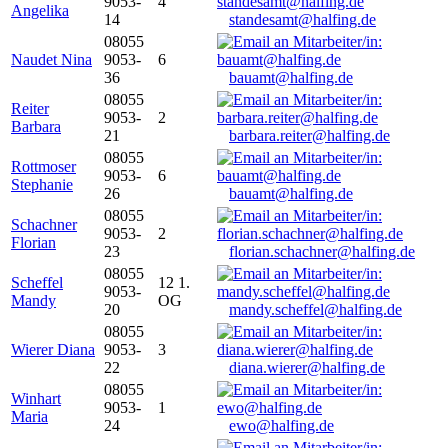
9053-
4
Angelika
14
standesamt@halfing.de
08055
Naudet Nina
9053-
6
36
bauamt@halfing.de
08055
Reiter
9053-
2
Barbara
21
barbara.reiter@halfing.de
08055
Rottmoser
9053-
6
Stephanie
26
bauamt@halfing.de
08055
Schachner
9053-
2
Florian
23
florian.schachner@halfing.de
08055
Scheffel
12 1.
9053-
Mandy
OG
20
mandy.scheffel@halfing.de
08055
Wierer Diana
9053-
3
22
diana.wierer@halfing.de
08055
Winhart
9053-
1
Maria
24
ewo@halfing.de