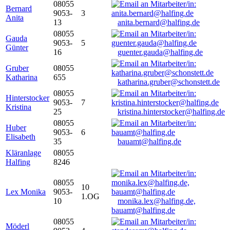
08055
Bernard
9053-
3
Anita
13
anita.bernard@halfing.de
08055
Gauda
9053-
5
Günter
16
guenter.gauda@halfing.de
Gruber
08055
Katharina
655
katharina.gruber@schonstett.de
08055
Hinterstocker
9053-
7
Kristina
25
kristina.hinterstocker@halfing.de
08055
Huber
9053-
6
Elisabeth
35
bauamt@halfing.de
Kläranlage
08055
Halfing
8246
08055
10
Lex Monika
9053-
1.OG
10
monika.lex@halfing.de,
bauamt@halfing.de
08055
Möderl