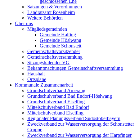
geschlossenen Ehe
Satzungen & Verordnungen
Landratsamt Rosenheim
Weitere Behörden
Über uns
Mitgliedsgemeinden
Gemeinde Halfing
Gemeinde Höslwang
Gemeinde Schonstett
Gemeinschaftsvorsitzender
Gemeinschaftsversammlung
Sitzungskalender VG
Bekanntmachungen Gemeinschaftsversammlung
Haushalt
Ortspläne
Kommunale Zusammenarbeit
Grundschulverband Amerang
Grundschulverband Bad Endorf-Höslwang
Grundschulverband Eiselfing
Mittelschulverband Bad Endorf
Mittelschulverband Eiselfing
Regionaler Planungsverband Südostoberbayern
Zweckverband zur Wasserversorgung der Schonstetter
Gruppe
Zweckverband zur Wasserversorgung der Harpfinger