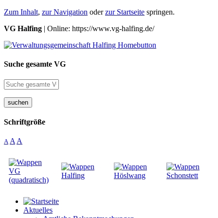
Zum Inhalt
,
zur Navigation
oder
zur Startseite
springen.
VG Halfing
| Online: https://www.vg-halfing.de/
Suche gesamte VG
suchen
Schriftgröße
A
A
A
Aktuelles