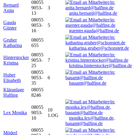
08055
Bernard
9053-
3
Anita
13
anita.bernard@halfing.de
08055
Gauda
9053-
5
Günter
16
guenter.gauda@halfing.de
Gruber
08055
Katharina
655
katharina.gruber@schonstett.de
08055
Hinterstocker
9053-
7
Kristina
25
kristina.hinterstocker@halfing.de
08055
Huber
9053-
6
Elisabeth
35
bauamt@halfing.de
Kläranlage
08055
Halfing
8246
08055
10
Lex Monika
9053-
1.OG
10
monika.lex@halfing.de,
bauamt@halfing.de
08055
Möderl