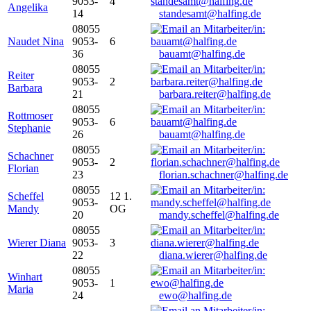
9053-
4
Angelika
14
standesamt@halfing.de
08055
Naudet Nina
9053-
6
36
bauamt@halfing.de
08055
Reiter
9053-
2
Barbara
21
barbara.reiter@halfing.de
08055
Rottmoser
9053-
6
Stephanie
26
bauamt@halfing.de
08055
Schachner
9053-
2
Florian
23
florian.schachner@halfing.de
08055
Scheffel
12 1.
9053-
Mandy
OG
20
mandy.scheffel@halfing.de
08055
Wierer Diana
9053-
3
22
diana.wierer@halfing.de
08055
Winhart
9053-
1
Maria
24
ewo@halfing.de