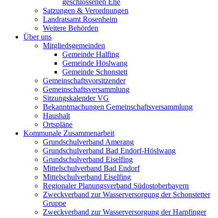
geschlossenen Ehe
Satzungen & Verordnungen
Landratsamt Rosenheim
Weitere Behörden
Über uns
Mitgliedsgemeinden
Gemeinde Halfing
Gemeinde Höslwang
Gemeinde Schonstett
Gemeinschaftsvorsitzender
Gemeinschaftsversammlung
Sitzungskalender VG
Bekanntmachungen Gemeinschaftsversammlung
Haushalt
Ortspläne
Kommunale Zusammenarbeit
Grundschulverband Amerang
Grundschulverband Bad Endorf-Höslwang
Grundschulverband Eiselfing
Mittelschulverband Bad Endorf
Mittelschulverband Eiselfing
Regionaler Planungsverband Südostoberbayern
Zweckverband zur Wasserversorgung der Schonstetter
Gruppe
Zweckverband zur Wasserversorgung der Harpfinger