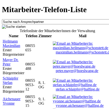
Mitarbeiter-Telefon-Liste
Telefonliste der Mitarbeiter/innen der Verwaltung
Name
Telefon
Zimmer
Mail
Heilmann
Maximilian
08055
Erster
655
maximilian.heilmann@schonstett.
Bürgermeister
Mayer Dr.
Peter
08055
Erster
488
peter.mayer@hoeslwang.de
Bürgermeister
Schlaipfer
08055
Stefan
8, 1.
9053-
Erster
OG
12
stefan.schlaipfer@halfing.de
Bürgermeister
08055
Aichenauer
9, 1.
9053-
Yvonne
OG
15
yvonne.aichenauer@halfing.de