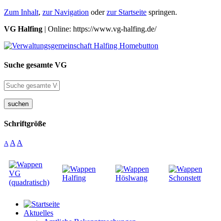
Zum Inhalt
,
zur Navigation
oder
zur Startseite
springen.
VG Halfing
| Online: https://www.vg-halfing.de/
Suche gesamte VG
suchen
Schriftgröße
A
A
A
Aktuelles