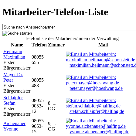
Mitarbeiter-Telefon-Liste
Telefonliste der Mitarbeiter/innen der Verwaltung
Name
Telefon
Zimmer
Mail
Heilmann
Maximilian
08055
Erster
655
maximilian.heilmann@schonstett.
Bürgermeister
Mayer Dr.
Peter
08055
Erster
488
peter.mayer@hoeslwang.de
Bürgermeister
Schlaipfer
08055
Stefan
8, 1.
9053-
Erster
OG
12
stefan.schlaipfer@halfing.de
Bürgermeister
08055
Aichenauer
9, 1.
9053-
Yvonne
OG
15
yvonne.aichenauer@halfing.de