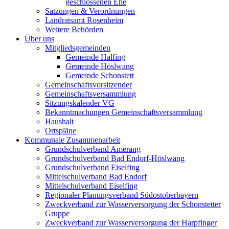
geschlossenen Ehe
Satzungen & Verordnungen
Landratsamt Rosenheim
Weitere Behörden
Über uns
Mitgliedsgemeinden
Gemeinde Halfing
Gemeinde Höslwang
Gemeinde Schonstett
Gemeinschaftsvorsitzender
Gemeinschaftsversammlung
Sitzungskalender VG
Bekanntmachungen Gemeinschaftsversammlung
Haushalt
Ortspläne
Kommunale Zusammenarbeit
Grundschulverband Amerang
Grundschulverband Bad Endorf-Höslwang
Grundschulverband Eiselfing
Mittelschulverband Bad Endorf
Mittelschulverband Eiselfing
Regionaler Planungsverband Südostoberbayern
Zweckverband zur Wasserversorgung der Schonstetter
Gruppe
Zweckverband zur Wasserversorgung der Harpfinger