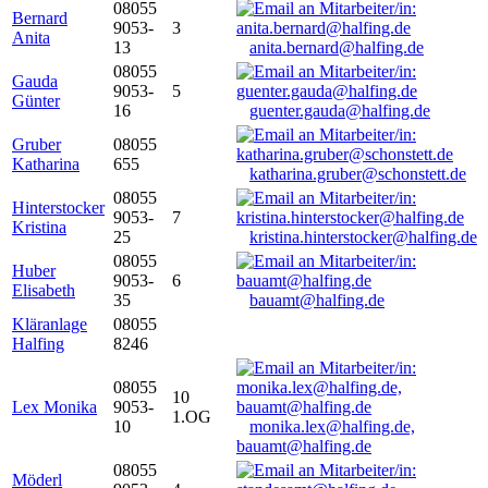
08055
Bernard
9053-
3
Anita
13
anita.bernard@halfing.de
08055
Gauda
9053-
5
Günter
16
guenter.gauda@halfing.de
Gruber
08055
Katharina
655
katharina.gruber@schonstett.de
08055
Hinterstocker
9053-
7
Kristina
25
kristina.hinterstocker@halfing.de
08055
Huber
9053-
6
Elisabeth
35
bauamt@halfing.de
Kläranlage
08055
Halfing
8246
08055
10
Lex Monika
9053-
1.OG
10
monika.lex@halfing.de,
bauamt@halfing.de
08055
Möderl