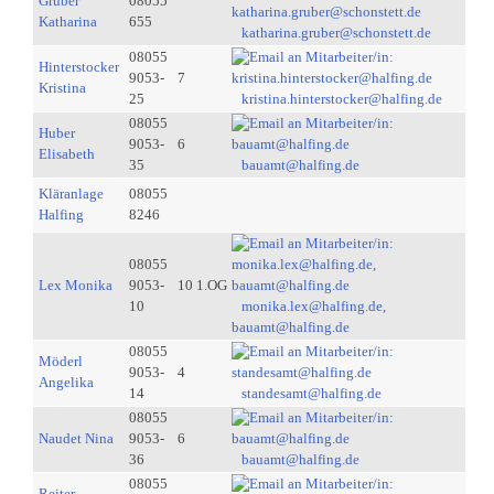
Gruber
08055
Katharina
655
katharina.gruber@schonstett.de
08055
Hinterstocker
9053-
7
Kristina
25
kristina.hinterstocker@halfing.de
08055
Huber
9053-
6
Elisabeth
35
bauamt@halfing.de
Kläranlage
08055
Halfing
8246
08055
Lex Monika
9053-
10 1.OG
10
monika.lex@halfing.de,
bauamt@halfing.de
08055
Möderl
9053-
4
Angelika
14
standesamt@halfing.de
08055
Naudet Nina
9053-
6
36
bauamt@halfing.de
08055
Reiter