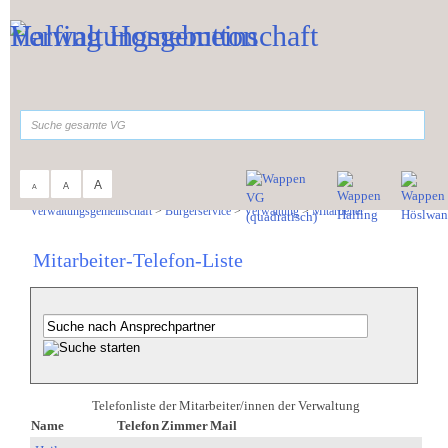
Zum Inhalt
,
zur Navigation
oder
zur Startseite
springen.
suchen
A
A
A
Sie sind hier:
Verwaltungsgemeinschaft
>
Bürgerservice
>
Verwaltung
>
Mitarbeiter
Mitarbeiter-Telefon-Liste
Telefonliste der Mitarbeiter/innen der Verwaltung
Name
Telefon
Zimmer
Mail