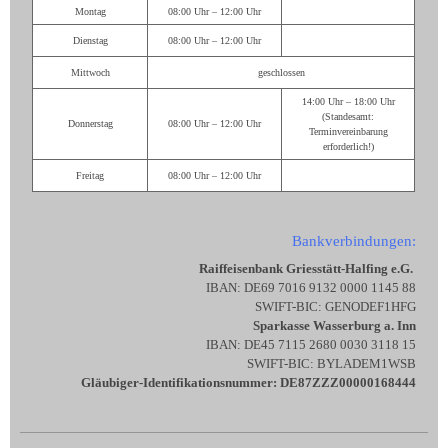
Montag
08:00 Uhr – 12:00 Uhr
Dienstag
08:00 Uhr – 12:00 Uhr
Mittwoch
geschlossen
14:00 Uhr – 18:00 Uhr
(Standesamt:
Donnerstag
08:00 Uhr – 12:00 Uhr
Terminvereinbarung
erforderlich!)
Freitag
08:00 Uhr – 12:00 Uhr
Bankverbindungen:
Raiffeisenbank Griesstätt-Halfing e.G.
IBAN: DE69 7016 9132 0000 1145 88
SWIFT-BIC: GENODEF1HFG
Sparkasse Wasserburg a. Inn
IBAN: DE45 7115 2680 0030 3118 15
SWIFT-BIC: BYLADEM1WSB
Gläubiger-Identifikationsnummer: DE87ZZZ00000168444