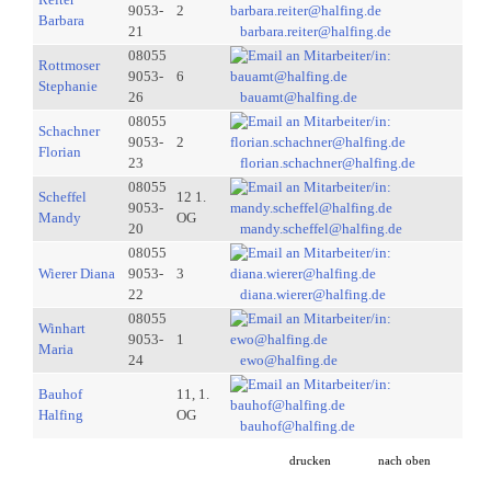
9053-
2
Barbara
21
barbara.reiter@halfing.de
08055
Rottmoser
9053-
6
Stephanie
26
bauamt@halfing.de
08055
Schachner
9053-
2
Florian
23
florian.schachner@halfing.de
08055
Scheffel
12 1.
9053-
Mandy
OG
20
mandy.scheffel@halfing.de
08055
Wierer Diana
9053-
3
22
diana.wierer@halfing.de
08055
Winhart
9053-
1
Maria
24
ewo@halfing.de
Bauhof
11, 1.
Halfing
OG
bauhof@halfing.de
drucken
nach oben