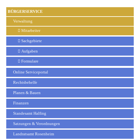
BÜRGERSERVICE
Verwaltung
Mitarbeiter
Sachgebiete
Aufgaben
Formulare
Online Serviceportal
Rechtsbehelfe
Planen & Bauen
Finanzen
Standesamt Halfing
Satzungen & Verordnungen
Landratsamt Rosenheim