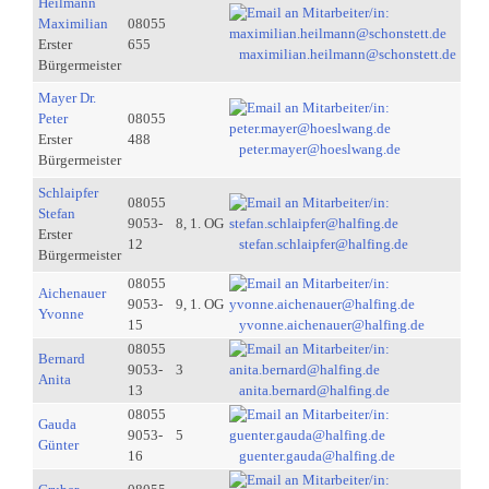
Heilmann
Maximilian
08055
Erster
655
maximilian.heilmann@schonstett.de
Bürgermeister
Mayer Dr.
Peter
08055
Erster
488
peter.mayer@hoeslwang.de
Bürgermeister
Schlaipfer
08055
Stefan
9053-
8, 1. OG
Erster
12
stefan.schlaipfer@halfing.de
Bürgermeister
08055
Aichenauer
9053-
9, 1. OG
Yvonne
15
yvonne.aichenauer@halfing.de
08055
Bernard
9053-
3
Anita
13
anita.bernard@halfing.de
08055
Gauda
9053-
5
Günter
16
guenter.gauda@halfing.de