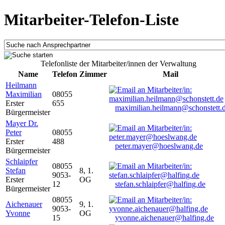
Mitarbeiter-Telefon-Liste
Telefonliste der Mitarbeiter/innen der Verwaltung
Name
Telefon
Zimmer
Mail
Heilmann
Maximilian
08055
Erster
655
maximilian.heilmann@schonstett.
Bürgermeister
Mayer Dr.
Peter
08055
Erster
488
peter.mayer@hoeslwang.de
Bürgermeister
Schlaipfer
08055
Stefan
8, 1.
9053-
Erster
OG
12
stefan.schlaipfer@halfing.de
Bürgermeister
08055
Aichenauer
9, 1.
9053-
Yvonne
OG
15
yvonne.aichenauer@halfing.de