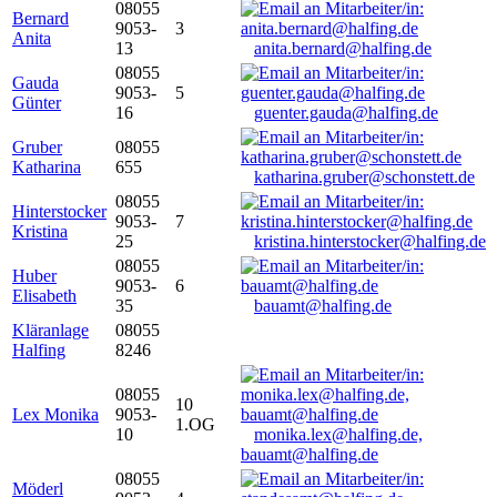
08055
Bernard
9053-
3
Anita
13
anita.bernard@halfing.de
08055
Gauda
9053-
5
Günter
16
guenter.gauda@halfing.de
Gruber
08055
Katharina
655
katharina.gruber@schonstett.de
08055
Hinterstocker
9053-
7
Kristina
25
kristina.hinterstocker@halfing.de
08055
Huber
9053-
6
Elisabeth
35
bauamt@halfing.de
Kläranlage
08055
Halfing
8246
08055
10
Lex Monika
9053-
1.OG
10
monika.lex@halfing.de,
bauamt@halfing.de
08055
Möderl