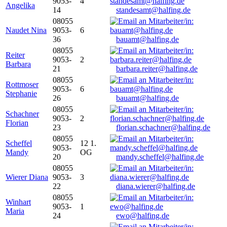
9053-
4
Angelika
14
standesamt@halfing.de
08055
Naudet Nina
9053-
6
36
bauamt@halfing.de
08055
Reiter
9053-
2
Barbara
21
barbara.reiter@halfing.de
08055
Rottmoser
9053-
6
Stephanie
26
bauamt@halfing.de
08055
Schachner
9053-
2
Florian
23
florian.schachner@halfing.de
08055
Scheffel
12 1.
9053-
Mandy
OG
20
mandy.scheffel@halfing.de
08055
Wierer Diana
9053-
3
22
diana.wierer@halfing.de
08055
Winhart
9053-
1
Maria
24
ewo@halfing.de