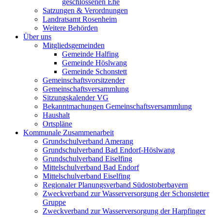
geschlossenen Ehe
Satzungen & Verordnungen
Landratsamt Rosenheim
Weitere Behörden
Über uns
Mitgliedsgemeinden
Gemeinde Halfing
Gemeinde Höslwang
Gemeinde Schonstett
Gemeinschaftsvorsitzender
Gemeinschaftsversammlung
Sitzungskalender VG
Bekanntmachungen Gemeinschaftsversammlung
Haushalt
Ortspläne
Kommunale Zusammenarbeit
Grundschulverband Amerang
Grundschulverband Bad Endorf-Höslwang
Grundschulverband Eiselfing
Mittelschulverband Bad Endorf
Mittelschulverband Eiselfing
Regionaler Planungsverband Südostoberbayern
Zweckverband zur Wasserversorgung der Schonstetter
Gruppe
Zweckverband zur Wasserversorgung der Harpfinger