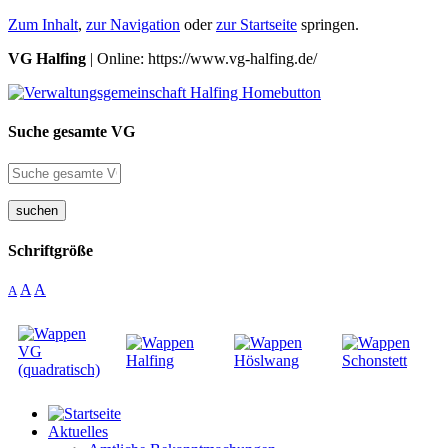
Zum Inhalt
,
zur Navigation
oder
zur Startseite
springen.
VG Halfing
| Online: https://www.vg-halfing.de/
Suche gesamte VG
suchen
Schriftgröße
A
A
A
Aktuelles