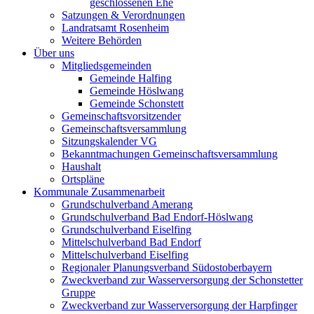
geschlossenen Ehe
Satzungen & Verordnungen
Landratsamt Rosenheim
Weitere Behörden
Über uns
Mitgliedsgemeinden
Gemeinde Halfing
Gemeinde Höslwang
Gemeinde Schonstett
Gemeinschaftsvorsitzender
Gemeinschaftsversammlung
Sitzungskalender VG
Bekanntmachungen Gemeinschaftsversammlung
Haushalt
Ortspläne
Kommunale Zusammenarbeit
Grundschulverband Amerang
Grundschulverband Bad Endorf-Höslwang
Grundschulverband Eiselfing
Mittelschulverband Bad Endorf
Mittelschulverband Eiselfing
Regionaler Planungsverband Südostoberbayern
Zweckverband zur Wasserversorgung der Schonstetter
Gruppe
Zweckverband zur Wasserversorgung der Harpfinger