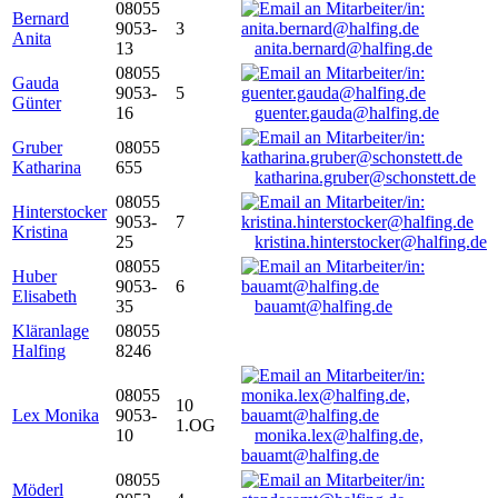
08055
Bernard
9053-
3
Anita
13
anita.bernard@halfing.de
08055
Gauda
9053-
5
Günter
16
guenter.gauda@halfing.de
Gruber
08055
Katharina
655
katharina.gruber@schonstett.de
08055
Hinterstocker
9053-
7
Kristina
25
kristina.hinterstocker@halfing.de
08055
Huber
9053-
6
Elisabeth
35
bauamt@halfing.de
Kläranlage
08055
Halfing
8246
08055
10
Lex Monika
9053-
1.OG
10
monika.lex@halfing.de,
bauamt@halfing.de
08055
Möderl