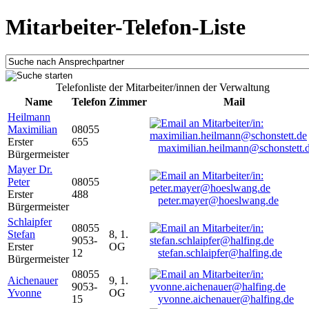
Mitarbeiter-Telefon-Liste
Telefonliste der Mitarbeiter/innen der Verwaltung
Name
Telefon
Zimmer
Mail
Heilmann
Maximilian
08055
Erster
655
maximilian.heilmann@schonstett.
Bürgermeister
Mayer Dr.
Peter
08055
Erster
488
peter.mayer@hoeslwang.de
Bürgermeister
Schlaipfer
08055
Stefan
8, 1.
9053-
Erster
OG
12
stefan.schlaipfer@halfing.de
Bürgermeister
08055
Aichenauer
9, 1.
9053-
Yvonne
OG
15
yvonne.aichenauer@halfing.de