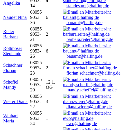
9053-
4
Angelika
14
standesamt@halfing.de
08055
Naudet Nina
9053-
6
36
bauamt@halfing.de
08055
Reiter
9053-
2
Barbara
21
barbara.reiter@halfing.de
08055
Rottmoser
9053-
6
Stephanie
26
bauamt@halfing.de
08055
Schachner
9053-
2
Florian
23
florian.schachner@halfing.de
08055
Scheffel
12 1.
9053-
Mandy
OG
20
mandy.scheffel@halfing.de
08055
Wierer Diana
9053-
3
22
diana.wierer@halfing.de
08055
Winhart
9053-
1
Maria
24
ewo@halfing.de