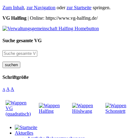
Zum Inhalt
,
zur Navigation
oder
zur Startseite
springen.
VG Halfing
| Online: https://www.vg-halfing.de/
Suche gesamte VG
suchen
Schriftgröße
A
A
A
Aktuelles