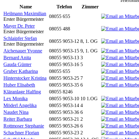
Telefonli
Name
Telefon
Zimmer
Heilmann Maximilian
08055 655
Erster Bürgermeister
Mayer Dr. Peter
08055 488
Erster Bürgermeister
Schlaipfer Stefan
08055 9053-12
8, 1. OG
Erster Bürgermeister
Aichenauer Yvonne
08055 9053-15
9, 1. OG
Bernard Anita
08055 9053-13
3
Gauda Günter
08055 9053-16
5
Gruber Katharina
08055 655
Hinterstocker Kristina
08055 9053-25
7
Huber Elisabeth
08055 9053-35
6
Kläranlage Halfing
08055 8246
Lex Monika
08055 9053-10
10 1.OG
Möderl Angelika
08055 9053-14
4
Naudet Nina
08055 9053-36
6
Reiter Barbara
08055 9053-21
2
Rottmoser Stephanie
08055 9053-26
6
Schachner Florian
08055 9053-23
2