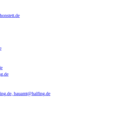
onstett.de
e
de
ng.de
ing.de, bauamt@halfing.de