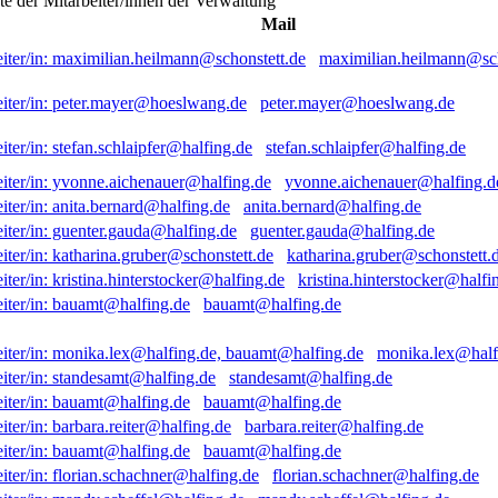
ste der Mitarbeiter/innen der Verwaltung
Mail
maximilian.heilmann@sch
peter.mayer@hoeslwang.de
stefan.schlaipfer@halfing.de
yvonne.aichenauer@halfing.d
anita.bernard@halfing.de
guenter.gauda@halfing.de
katharina.gruber@schonstett.
kristina.hinterstocker@halfi
bauamt@halfing.de
monika.lex@half
standesamt@halfing.de
bauamt@halfing.de
barbara.reiter@halfing.de
bauamt@halfing.de
florian.schachner@halfing.de