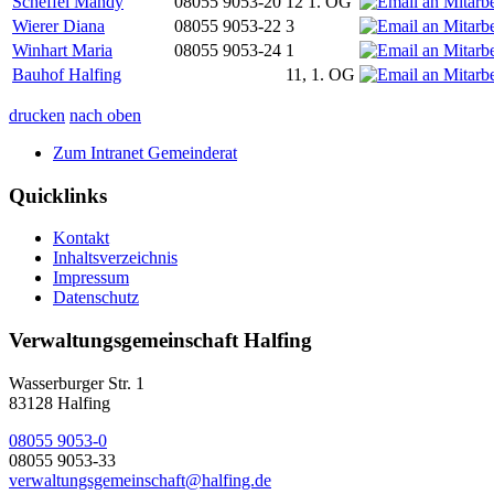
Scheffel Mandy
08055 9053-20
12 1. OG
Wierer Diana
08055 9053-22
3
Winhart Maria
08055 9053-24
1
Bauhof Halfing
11, 1. OG
drucken
nach oben
Zum Intranet Gemeinderat
Quicklinks
Kontakt
Inhaltsverzeichnis
Impressum
Datenschutz
Verwaltungsgemeinschaft Halfing
Wasserburger Str. 1
83128 Halfing
08055 9053-0
08055 9053-33
verwaltungsgemeinschaft@halfing.de