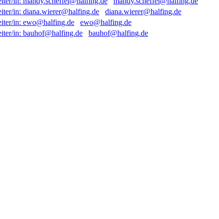
mandy.scheffel@halfing.de
diana.wierer@halfing.de
ewo@halfing.de
bauhof@halfing.de