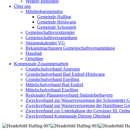
Weitere Behörden
Über uns
Mitgliedsgemeinden
Gemeinde Halfing
Gemeinde Höslwang
Gemeinde Schonstett
Gemeinschaftsvorsitzender
Gemeinschaftsversammlung
Sitzungskalender VG
Bekanntmachungen Gemeinschaftsversammlung
Haushalt
Ortspläne
Kommunale Zusammenarbeit
Grundschulverband Amerang
Grundschulverband Bad Endorf-Höslwang
Grundschulverband Eiselfing
Mittelschulverband Bad Endorf
Mittelschulverband Eiselfing
Regionaler Planungsverband Südostoberbayern
Zweckverband zur Wasserversorgung der Schonstetter 
Zweckverband zur Wasserversorgung der Harpfinger Gr
Zweckverband zur Unterhaltung der Gewässer III. Ordnu
Zweckverband Kommunale Dienste Oberland