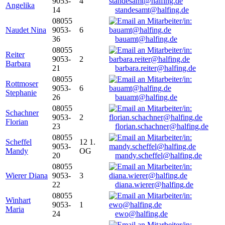
9053-
4
Angelika
14
standesamt@halfing.de
08055
Naudet Nina
9053-
6
36
bauamt@halfing.de
08055
Reiter
9053-
2
Barbara
21
barbara.reiter@halfing.de
08055
Rottmoser
9053-
6
Stephanie
26
bauamt@halfing.de
08055
Schachner
9053-
2
Florian
23
florian.schachner@halfing.de
08055
Scheffel
12 1.
9053-
Mandy
OG
20
mandy.scheffel@halfing.de
08055
Wierer Diana
9053-
3
22
diana.wierer@halfing.de
08055
Winhart
9053-
1
Maria
24
ewo@halfing.de