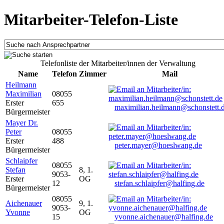
Mitarbeiter-Telefon-Liste
Telefonliste der Mitarbeiter/innen der Verwaltung
Name
Telefon
Zimmer
Mail
Heilmann
Maximilian
08055
Erster
655
maximilian.heilmann@schonstett.
Bürgermeister
Mayer Dr.
Peter
08055
Erster
488
peter.mayer@hoeslwang.de
Bürgermeister
Schlaipfer
08055
Stefan
8, 1.
9053-
Erster
OG
12
stefan.schlaipfer@halfing.de
Bürgermeister
08055
Aichenauer
9, 1.
9053-
Yvonne
OG
15
yvonne.aichenauer@halfing.de