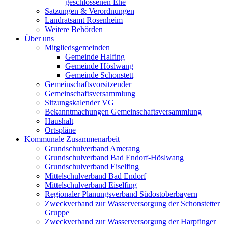
geschlossenen Ehe
Satzungen & Verordnungen
Landratsamt Rosenheim
Weitere Behörden
Über uns
Mitgliedsgemeinden
Gemeinde Halfing
Gemeinde Höslwang
Gemeinde Schonstett
Gemeinschaftsvorsitzender
Gemeinschaftsversammlung
Sitzungskalender VG
Bekanntmachungen Gemeinschaftsversammlung
Haushalt
Ortspläne
Kommunale Zusammenarbeit
Grundschulverband Amerang
Grundschulverband Bad Endorf-Höslwang
Grundschulverband Eiselfing
Mittelschulverband Bad Endorf
Mittelschulverband Eiselfing
Regionaler Planungsverband Südostoberbayern
Zweckverband zur Wasserversorgung der Schonstetter
Gruppe
Zweckverband zur Wasserversorgung der Harpfinger