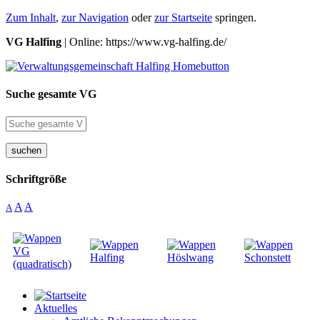
Zum Inhalt
,
zur Navigation
oder
zur Startseite
springen.
VG Halfing
| Online: https://www.vg-halfing.de/
Suche gesamte VG
suchen
Schriftgröße
A
A
A
Aktuelles