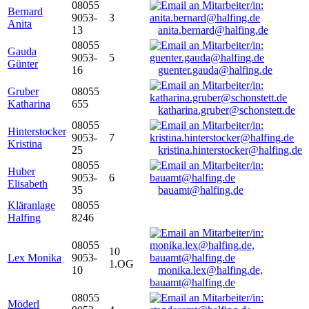
08055
Bernard
9053-
3
Anita
13
anita.bernard@halfing.de
08055
Gauda
9053-
5
Günter
16
guenter.gauda@halfing.de
Gruber
08055
Katharina
655
katharina.gruber@schonstett.de
08055
Hinterstocker
9053-
7
Kristina
25
kristina.hinterstocker@halfing.de
08055
Huber
9053-
6
Elisabeth
35
bauamt@halfing.de
Kläranlage
08055
Halfing
8246
08055
10
Lex Monika
9053-
1.OG
10
monika.lex@halfing.de,
bauamt@halfing.de
08055
Möderl