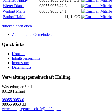
Scheffel Mandy
08055 9053-20
12 1. OG
Wierer Diana
08055 9053-22
3
Winhart Maria
08055 9053-24
1
Bauhof Halfing
11, 1. OG
drucken
nach oben
Zum Intranet Gemeinderat
Quicklinks
Kontakt
Inhaltsverzeichnis
Impressum
Datenschutz
Verwaltungsgemeinschaft Halfing
Wasserburger Str. 1
83128 Halfing
08055 9053-0
08055 9053-33
verwaltungsgemeinschaft@halfing.de