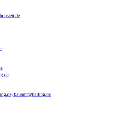
onstett.de
e
de
ng.de
ing.de, bauamt@halfing.de