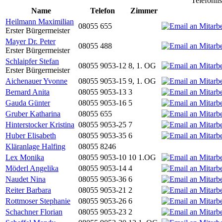
Telefonli
Name
Telefon
Zimmer
Heilmann Maximilian
08055 655
Erster Bürgermeister
Mayer Dr. Peter
08055 488
Erster Bürgermeister
Schlaipfer Stefan
08055 9053-12
8, 1. OG
Erster Bürgermeister
Aichenauer Yvonne
08055 9053-15
9, 1. OG
Bernard Anita
08055 9053-13
3
Gauda Günter
08055 9053-16
5
Gruber Katharina
08055 655
Hinterstocker Kristina
08055 9053-25
7
Huber Elisabeth
08055 9053-35
6
Kläranlage Halfing
08055 8246
Lex Monika
08055 9053-10
10 1.OG
Möderl Angelika
08055 9053-14
4
Naudet Nina
08055 9053-36
6
Reiter Barbara
08055 9053-21
2
Rottmoser Stephanie
08055 9053-26
6
Schachner Florian
08055 9053-23
2