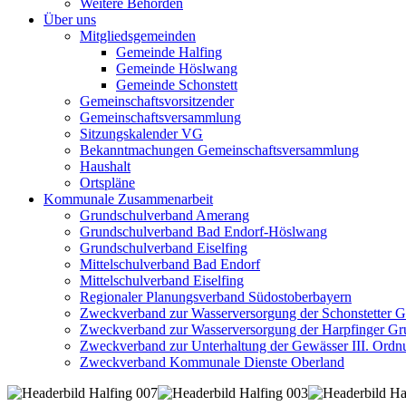
Weitere Behörden
Über uns
Mitgliedsgemeinden
Gemeinde Halfing
Gemeinde Höslwang
Gemeinde Schonstett
Gemeinschaftsvorsitzender
Gemeinschaftsversammlung
Sitzungskalender VG
Bekanntmachungen Gemeinschaftsversammlung
Haushalt
Ortspläne
Kommunale Zusammenarbeit
Grundschulverband Amerang
Grundschulverband Bad Endorf-Höslwang
Grundschulverband Eiselfing
Mittelschulverband Bad Endorf
Mittelschulverband Eiselfing
Regionaler Planungsverband Südostoberbayern
Zweckverband zur Wasserversorgung der Schonstetter 
Zweckverband zur Wasserversorgung der Harpfinger Gr
Zweckverband zur Unterhaltung der Gewässer III. Ordnu
Zweckverband Kommunale Dienste Oberland