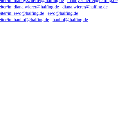
mandy.scheffel@halfing.de
diana.wierer@halfing.de
ewo@halfing.de
bauhof@halfing.de