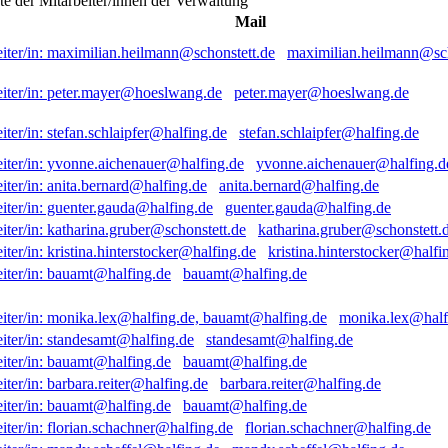
ste der Mitarbeiter/innen der Verwaltung
Mail
maximilian.heilmann@sch
peter.mayer@hoeslwang.de
stefan.schlaipfer@halfing.de
yvonne.aichenauer@halfing.d
anita.bernard@halfing.de
guenter.gauda@halfing.de
katharina.gruber@schonstett.
kristina.hinterstocker@halfi
bauamt@halfing.de
monika.lex@half
standesamt@halfing.de
bauamt@halfing.de
barbara.reiter@halfing.de
bauamt@halfing.de
florian.schachner@halfing.de