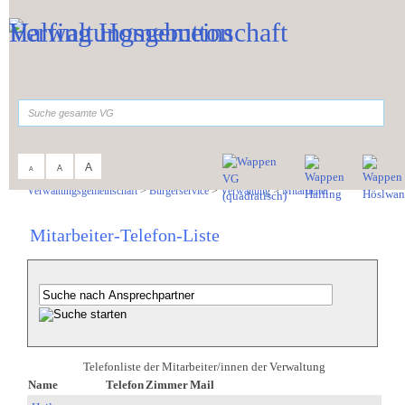
Zum Inhalt
,
zur Navigation
oder
zur Startseite
springen.
suchen
A
A
A
Sie sind hier:
Verwaltungsgemeinschaft
>
Bürgerservice
>
Verwaltung
>
Mitarbeiter
Mitarbeiter-Telefon-Liste
Telefonliste der Mitarbeiter/innen der Verwaltung
Name
Telefon
Zimmer
Mail