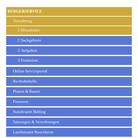
BÜRGERSERVICE
Verwaltung
Mitarbeiter
Sachgebiete
Aufgaben
Formulare
Online Serviceportal
Rechtsbehelfe
Planen & Bauen
Finanzen
Standesamt Halfing
Satzungen & Verordnungen
Landratsamt Rosenheim