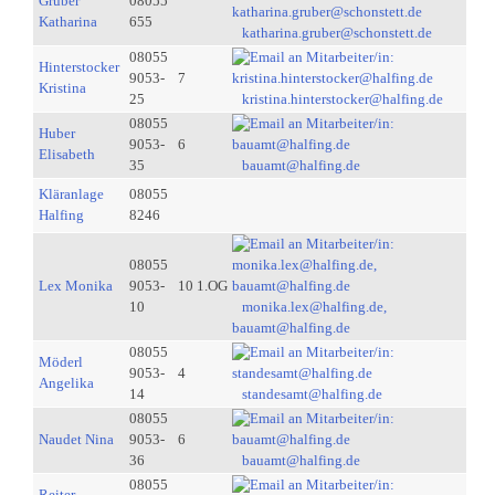
Gruber
08055
Katharina
655
katharina.gruber@schonstett.de
08055
Hinterstocker
9053-
7
Kristina
25
kristina.hinterstocker@halfing.de
08055
Huber
9053-
6
Elisabeth
35
bauamt@halfing.de
Kläranlage
08055
Halfing
8246
08055
Lex Monika
9053-
10 1.OG
10
monika.lex@halfing.de,
bauamt@halfing.de
08055
Möderl
9053-
4
Angelika
14
standesamt@halfing.de
08055
Naudet Nina
9053-
6
36
bauamt@halfing.de
08055
Reiter