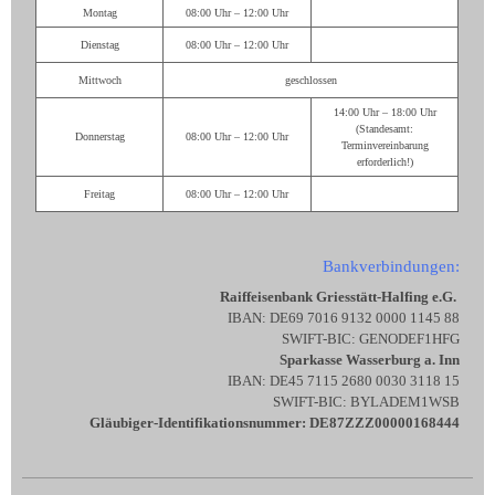
Montag
08:00 Uhr – 12:00 Uhr
Dienstag
08:00 Uhr – 12:00 Uhr
Mittwoch
geschlossen
14:00 Uhr – 18:00 Uhr
(Standesamt:
Donnerstag
08:00 Uhr – 12:00 Uhr
Terminvereinbarung
erforderlich!)
Freitag
08:00 Uhr – 12:00 Uhr
Bankverbindungen:
Raiffeisenbank Griesstätt-Halfing e.G.
IBAN: DE69 7016 9132 0000 1145 88
SWIFT-BIC: GENODEF1HFG
Sparkasse Wasserburg a. Inn
IBAN: DE45 7115 2680 0030 3118 15
SWIFT-BIC: BYLADEM1WSB
Gläubiger-Identifikationsnummer: DE87ZZZ00000168444