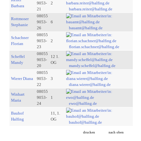
9053-
2
Barbara
21
barbara.reiter@halfing.de
08055
Rottmoser
9053-
6
Stephanie
26
bauamt@halfing.de
08055
Schachner
9053-
2
Florian
23
florian.schachner@halfing.de
08055
Scheffel
12 1.
9053-
Mandy
OG
20
mandy.scheffel@halfing.de
08055
Wierer Diana
9053-
3
22
diana.wierer@halfing.de
08055
Winhart
9053-
1
Maria
24
ewo@halfing.de
Bauhof
11, 1.
Halfing
OG
bauhof@halfing.de
drucken
nach oben