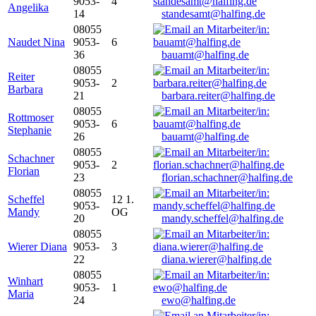
9053-
4
Angelika
14
standesamt@halfing.de
08055
Naudet Nina
9053-
6
36
bauamt@halfing.de
08055
Reiter
9053-
2
Barbara
21
barbara.reiter@halfing.de
08055
Rottmoser
9053-
6
Stephanie
26
bauamt@halfing.de
08055
Schachner
9053-
2
Florian
23
florian.schachner@halfing.de
08055
Scheffel
12 1.
9053-
Mandy
OG
20
mandy.scheffel@halfing.de
08055
Wierer Diana
9053-
3
22
diana.wierer@halfing.de
08055
Winhart
9053-
1
Maria
24
ewo@halfing.de