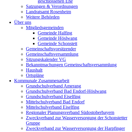
geschlossenen Ehe
Satzungen & Verordnungen
Landratsamt Rosenheim
Weitere Behörden
Über uns
Mitgliedsgemeinden
Gemeinde Halfing
Gemeinde Höslwang
Gemeinde Schonstett
Gemeinschaftsvorsitzender
Gemeinschaftsversammlung
Sitzungskalender VG
Bekanntmachungen Gemeinschaftsversammlung
Haushalt
Ortspläne
Kommunale Zusammenarbeit
Grundschulverband Amerang
Grundschulverband Bad Endorf-Höslwang
Grundschulverband Eiselfing
Mittelschulverband Bad Endorf
Mittelschulverband Eiselfing
Regionaler Planungsverband Südostoberbayern
Zweckverband zur Wasserversorgung der Schonstetter
Gruppe
Zweckverband zur Wasserversorgung der Harpfinger