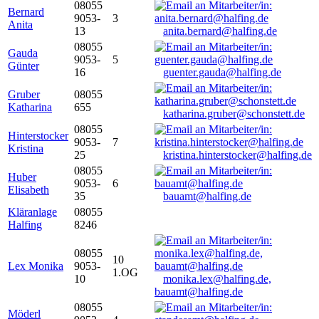
08055
Bernard
9053-
3
Anita
13
anita.bernard@halfing.de
08055
Gauda
9053-
5
Günter
16
guenter.gauda@halfing.de
Gruber
08055
Katharina
655
katharina.gruber@schonstett.de
08055
Hinterstocker
9053-
7
Kristina
25
kristina.hinterstocker@halfing.de
08055
Huber
9053-
6
Elisabeth
35
bauamt@halfing.de
Kläranlage
08055
Halfing
8246
08055
10
Lex Monika
9053-
1.OG
10
monika.lex@halfing.de,
bauamt@halfing.de
08055
Möderl