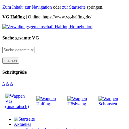
Zum Inhalt
,
zur Navigation
oder
zur Startseite
springen.
VG Halfing
| Online: https://www.vg-halfing.de/
Suche gesamte VG
suchen
Schriftgröße
A
A
A
Aktuelles