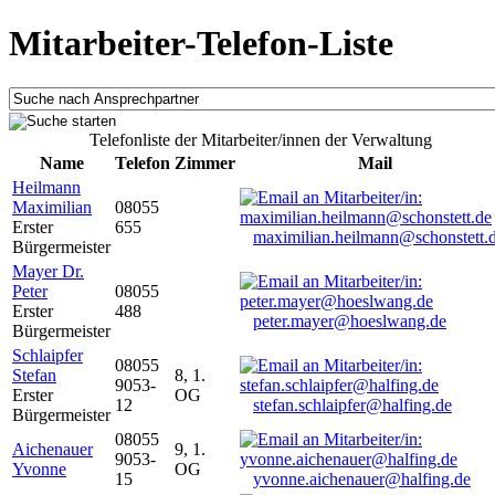
Mitarbeiter-Telefon-Liste
Telefonliste der Mitarbeiter/innen der Verwaltung
Name
Telefon
Zimmer
Mail
Heilmann
Maximilian
08055
Erster
655
maximilian.heilmann@schonstett.
Bürgermeister
Mayer Dr.
Peter
08055
Erster
488
peter.mayer@hoeslwang.de
Bürgermeister
Schlaipfer
08055
Stefan
8, 1.
9053-
Erster
OG
12
stefan.schlaipfer@halfing.de
Bürgermeister
08055
Aichenauer
9, 1.
9053-
Yvonne
OG
15
yvonne.aichenauer@halfing.de