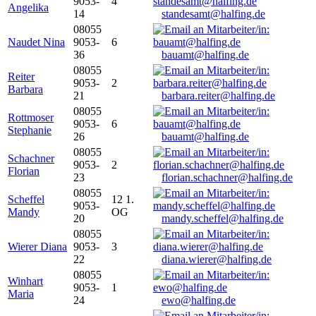
9053-
4
Angelika
14
standesamt@halfing.de
08055
Naudet Nina
9053-
6
36
bauamt@halfing.de
08055
Reiter
9053-
2
Barbara
21
barbara.reiter@halfing.de
08055
Rottmoser
9053-
6
Stephanie
26
bauamt@halfing.de
08055
Schachner
9053-
2
Florian
23
florian.schachner@halfing.de
08055
Scheffel
12 1.
9053-
Mandy
OG
20
mandy.scheffel@halfing.de
08055
Wierer Diana
9053-
3
22
diana.wierer@halfing.de
08055
Winhart
9053-
1
Maria
24
ewo@halfing.de