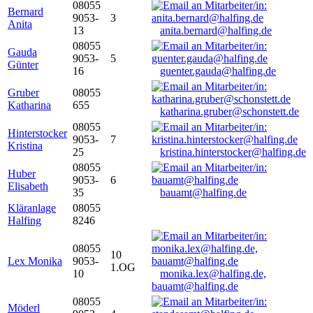
08055
Bernard
9053-
3
Anita
13
anita.bernard@halfing.de
08055
Gauda
9053-
5
Günter
16
guenter.gauda@halfing.de
Gruber
08055
Katharina
655
katharina.gruber@schonstett.de
08055
Hinterstocker
9053-
7
Kristina
25
kristina.hinterstocker@halfing.de
08055
Huber
9053-
6
Elisabeth
35
bauamt@halfing.de
Kläranlage
08055
Halfing
8246
08055
10
Lex Monika
9053-
1.OG
10
monika.lex@halfing.de,
bauamt@halfing.de
08055
Möderl