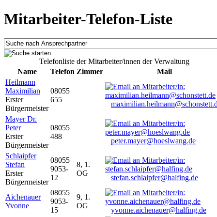
Mitarbeiter-Telefon-Liste
Telefonliste der Mitarbeiter/innen der Verwaltung
Name
Telefon
Zimmer
Mail
Heilmann
Maximilian
08055
Erster
655
maximilian.heilmann@schonstett.
Bürgermeister
Mayer Dr.
Peter
08055
Erster
488
peter.mayer@hoeslwang.de
Bürgermeister
Schlaipfer
08055
Stefan
8, 1.
9053-
Erster
OG
12
stefan.schlaipfer@halfing.de
Bürgermeister
08055
Aichenauer
9, 1.
9053-
Yvonne
OG
15
yvonne.aichenauer@halfing.de