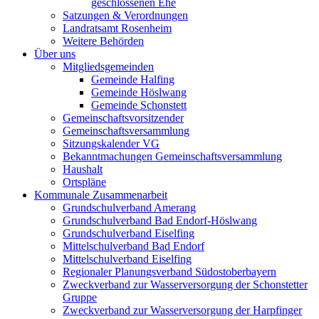
geschlossenen Ehe
Satzungen & Verordnungen
Landratsamt Rosenheim
Weitere Behörden
Über uns
Mitgliedsgemeinden
Gemeinde Halfing
Gemeinde Höslwang
Gemeinde Schonstett
Gemeinschaftsvorsitzender
Gemeinschaftsversammlung
Sitzungskalender VG
Bekanntmachungen Gemeinschaftsversammlung
Haushalt
Ortspläne
Kommunale Zusammenarbeit
Grundschulverband Amerang
Grundschulverband Bad Endorf-Höslwang
Grundschulverband Eiselfing
Mittelschulverband Bad Endorf
Mittelschulverband Eiselfing
Regionaler Planungsverband Südostoberbayern
Zweckverband zur Wasserversorgung der Schonstetter
Gruppe
Zweckverband zur Wasserversorgung der Harpfinger