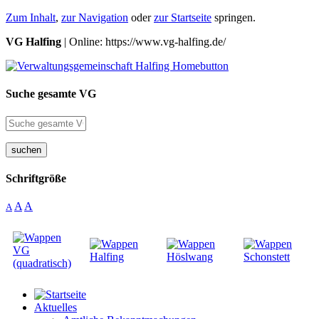
Zum Inhalt
,
zur Navigation
oder
zur Startseite
springen.
VG Halfing
| Online: https://www.vg-halfing.de/
Suche gesamte VG
suchen
Schriftgröße
A
A
A
Aktuelles