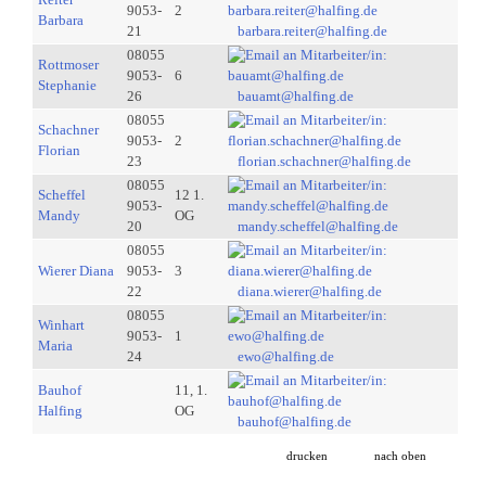
9053-
2
Barbara
21
barbara.reiter@halfing.de
08055
Rottmoser
9053-
6
Stephanie
26
bauamt@halfing.de
08055
Schachner
9053-
2
Florian
23
florian.schachner@halfing.de
08055
Scheffel
12 1.
9053-
Mandy
OG
20
mandy.scheffel@halfing.de
08055
Wierer Diana
9053-
3
22
diana.wierer@halfing.de
08055
Winhart
9053-
1
Maria
24
ewo@halfing.de
Bauhof
11, 1.
Halfing
OG
bauhof@halfing.de
drucken
nach oben