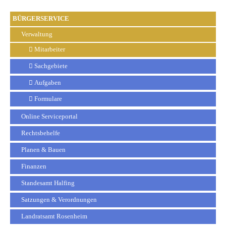
BÜRGERSERVICE
Verwaltung
Mitarbeiter
Sachgebiete
Aufgaben
Formulare
Online Serviceportal
Rechtsbehelfe
Planen & Bauen
Finanzen
Standesamt Halfing
Satzungen & Verordnungen
Landratsamt Rosenheim