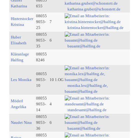
Gruber
08055
Katharina
655
katharina.gruber@schonstett.de
08055
Hinterstocker
9053-
7
Kristina
25
kristina.hinterstocker@halfing.de
08055
Huber
9053-
6
Elisabeth
35
bauamt@halfing.de
Kläranlage
08055
Halfing
8246
08055
Lex Monika
9053-
10 1.OG
10
monika.lex@halfing.de,
bauamt@halfing.de
08055
Möderl
9053-
4
Angelika
14
standesamt@halfing.de
08055
Naudet Nina
9053-
6
36
bauamt@halfing.de
08055
Reiter