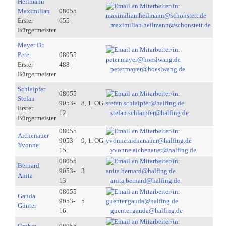
Heilmann
Maximilian
08055
Erster
655
maximilian.heilmann@schonstett.de
Bürgermeister
Mayer Dr.
Peter
08055
Erster
488
peter.mayer@hoeslwang.de
Bürgermeister
Schlaipfer
08055
Stefan
9053-
8, 1. OG
Erster
12
stefan.schlaipfer@halfing.de
Bürgermeister
08055
Aichenauer
9053-
9, 1. OG
Yvonne
15
yvonne.aichenauer@halfing.de
08055
Bernard
9053-
3
Anita
13
anita.bernard@halfing.de
08055
Gauda
9053-
5
Günter
16
guenter.gauda@halfing.de