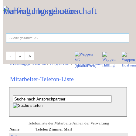
Zum Inhalt
,
zur Navigation
oder
zur Startseite
springen.
suchen
A
A
A
Sie sind hier:
Verwaltungsgemeinschaft
>
Bürgerservice
>
Verwaltung
>
Mitarbeiter
Mitarbeiter-Telefon-Liste
Telefonliste der Mitarbeiter/innen der Verwaltung
Name
Telefon
Zimmer
Mail