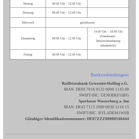
Montag
08:00 Uhr – 12:00 Uhr
Dienstag
08:00 Uhr – 12:00 Uhr
Mittwoch
geschlossen
14:00 Uhr – 18:00 Uhr
(Standesamt:
Donnerstag
08:00 Uhr – 12:00 Uhr
Terminvereinbarung
erforderlich!)
Freitag
08:00 Uhr – 12:00 Uhr
Bankverbindungen:
Raiffeisenbank Griesstätt-Halfing e.G.
IBAN: DE69 7016 9132 0000 1145 88
SWIFT-BIC: GENODEF1HFG
Sparkasse Wasserburg a. Inn
IBAN: DE45 7115 2680 0030 3118 15
SWIFT-BIC: BYLADEM1WSB
Gläubiger-Identifikationsnummer: DE87ZZZ00000168444