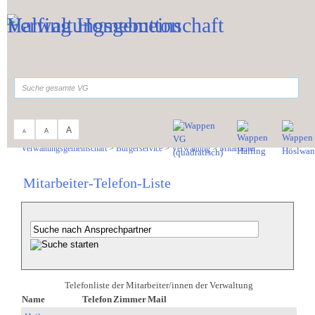
Zum Inhalt
,
zur Navigation
oder
zur Startseite
springen.
suchen
A
A
A
Sie sind hier:
Verwaltungsgemeinschaft
>
Bürgerservice
>
Verwaltung
>
Mitarbeiter
Mitarbeiter-Telefon-Liste
Telefonliste der Mitarbeiter/innen der Verwaltung
Name
Telefon
Zimmer
Mail