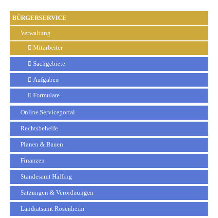
BÜRGERSERVICE
Verwaltung
Mitarbeiter
Sachgebiete
Aufgaben
Formulare
Online Serviceportal
Rechtsbehelfe
Planen & Bauen
Finanzen
Standesamt Halfing
Satzungen & Verordnungen
Landratsamt Rosenheim