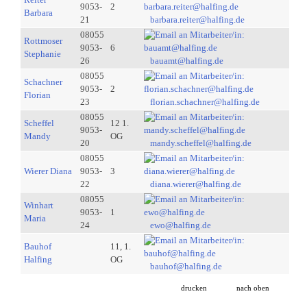
9053-
2
Barbara
21
barbara.reiter@halfing.de
08055
Rottmoser
9053-
6
Stephanie
26
bauamt@halfing.de
08055
Schachner
9053-
2
Florian
23
florian.schachner@halfing.de
08055
Scheffel
12 1.
9053-
Mandy
OG
20
mandy.scheffel@halfing.de
08055
Wierer Diana
9053-
3
22
diana.wierer@halfing.de
08055
Winhart
9053-
1
Maria
24
ewo@halfing.de
Bauhof
11, 1.
Halfing
OG
bauhof@halfing.de
drucken
nach oben