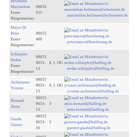
Heilmann
Maximilian
08055
Erster
655
maximilian.heilmann@schonstett.de
Bürgermeister
Mayer Dr.
Peter
08055
Erster
488
peter.mayer@hoeslwang.de
Bürgermeister
Schlaipfer
08055
Stefan
9053-
8, 1. OG
Erster
12
stefan.schlaipfer@halfing.de
Bürgermeister
08055
Aichenauer
9053-
9, 1. OG
Yvonne
15
yvonne.aichenauer@halfing.de
08055
Bernard
9053-
3
Anita
13
anita.bernard@halfing.de
08055
Gauda
9053-
5
Günter
16
guenter.gauda@halfing.de