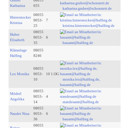
Gruber
08055
Katharina
655
katharina.gruber@schonstett.de
08055
Hinterstocker
9053-
7
Kristina
25
kristina.hinterstocker@halfing.de
08055
Huber
9053-
6
Elisabeth
35
bauamt@halfing.de
Kläranlage
08055
Halfing
8246
08055
Lex Monika
9053-
10 1.OG
10
monika.lex@halfing.de,
bauamt@halfing.de
08055
Möderl
9053-
4
Angelika
14
standesamt@halfing.de
08055
Naudet Nina
9053-
6
36
bauamt@halfing.de
08055
Reiter