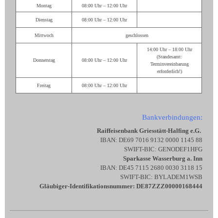
Montag
08:00 Uhr – 12:00 Uhr
Dienstag
08:00 Uhr – 12:00 Uhr
Mittwoch
geschlossen
14:00 Uhr – 18:00 Uhr
(Standesamt:
Donnerstag
08:00 Uhr – 12:00 Uhr
Terminvereinbarung
erforderlich!)
Freitag
08:00 Uhr – 12:00 Uhr
Bankverbindungen:
Raiffeisenbank Griesstätt-Halfing e.G.
IBAN: DE69 7016 9132 0000 1145 88
SWIFT-BIC: GENODEF1HFG
Sparkasse Wasserburg a. Inn
IBAN: DE45 7115 2680 0030 3118 15
SWIFT-BIC: BYLADEM1WSB
Gläubiger-Identifikationsnummer: DE87ZZZ00000168444