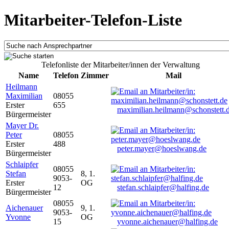
Mitarbeiter-Telefon-Liste
Telefonliste der Mitarbeiter/innen der Verwaltung
Name
Telefon
Zimmer
Mail
Heilmann
Maximilian
08055
Erster
655
maximilian.heilmann@schonstett.
Bürgermeister
Mayer Dr.
Peter
08055
Erster
488
peter.mayer@hoeslwang.de
Bürgermeister
Schlaipfer
08055
Stefan
8, 1.
9053-
Erster
OG
12
stefan.schlaipfer@halfing.de
Bürgermeister
08055
Aichenauer
9, 1.
9053-
Yvonne
OG
15
yvonne.aichenauer@halfing.de