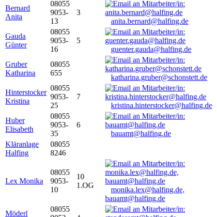
08055
Bernard
9053-
3
Anita
13
anita.bernard@halfing.de
08055
Gauda
9053-
5
Günter
16
guenter.gauda@halfing.de
Gruber
08055
Katharina
655
katharina.gruber@schonstett.de
08055
Hinterstocker
9053-
7
Kristina
25
kristina.hinterstocker@halfing.de
08055
Huber
9053-
6
Elisabeth
35
bauamt@halfing.de
Kläranlage
08055
Halfing
8246
08055
10
Lex Monika
9053-
1.OG
10
monika.lex@halfing.de,
bauamt@halfing.de
08055
Möderl