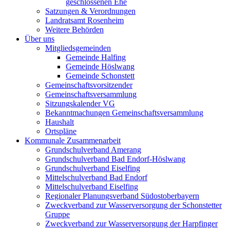
geschlossenen Ehe
Satzungen & Verordnungen
Landratsamt Rosenheim
Weitere Behörden
Über uns
Mitgliedsgemeinden
Gemeinde Halfing
Gemeinde Höslwang
Gemeinde Schonstett
Gemeinschaftsvorsitzender
Gemeinschaftsversammlung
Sitzungskalender VG
Bekanntmachungen Gemeinschaftsversammlung
Haushalt
Ortspläne
Kommunale Zusammenarbeit
Grundschulverband Amerang
Grundschulverband Bad Endorf-Höslwang
Grundschulverband Eiselfing
Mittelschulverband Bad Endorf
Mittelschulverband Eiselfing
Regionaler Planungsverband Südostoberbayern
Zweckverband zur Wasserversorgung der Schonstetter
Gruppe
Zweckverband zur Wasserversorgung der Harpfinger