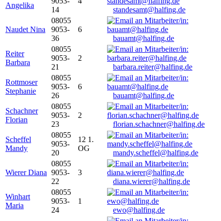
9053-
4
Angelika
14
standesamt@halfing.de
08055
Naudet Nina
9053-
6
36
bauamt@halfing.de
08055
Reiter
9053-
2
Barbara
21
barbara.reiter@halfing.de
08055
Rottmoser
9053-
6
Stephanie
26
bauamt@halfing.de
08055
Schachner
9053-
2
Florian
23
florian.schachner@halfing.de
08055
Scheffel
12 1.
9053-
Mandy
OG
20
mandy.scheffel@halfing.de
08055
Wierer Diana
9053-
3
22
diana.wierer@halfing.de
08055
Winhart
9053-
1
Maria
24
ewo@halfing.de