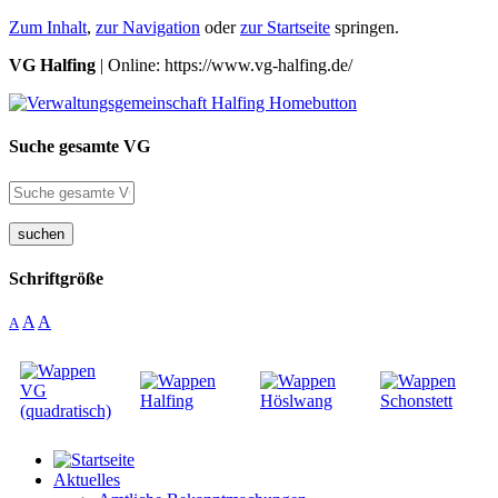
Zum Inhalt
,
zur Navigation
oder
zur Startseite
springen.
VG Halfing
| Online: https://www.vg-halfing.de/
Suche gesamte VG
suchen
Schriftgröße
A
A
A
Aktuelles