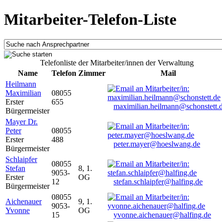
Mitarbeiter-Telefon-Liste
Telefonliste der Mitarbeiter/innen der Verwaltung
Name
Telefon
Zimmer
Mail
Heilmann
Maximilian
08055
Erster
655
maximilian.heilmann@schonstett.
Bürgermeister
Mayer Dr.
Peter
08055
Erster
488
peter.mayer@hoeslwang.de
Bürgermeister
Schlaipfer
08055
Stefan
8, 1.
9053-
Erster
OG
12
stefan.schlaipfer@halfing.de
Bürgermeister
08055
Aichenauer
9, 1.
9053-
Yvonne
OG
15
yvonne.aichenauer@halfing.de