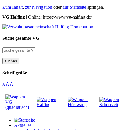
Zum Inhalt
,
zur Navigation
oder
zur Startseite
springen.
VG Halfing
| Online: https://www.vg-halfing.de/
Suche gesamte VG
suchen
Schriftgröße
A
A
A
Aktuelles