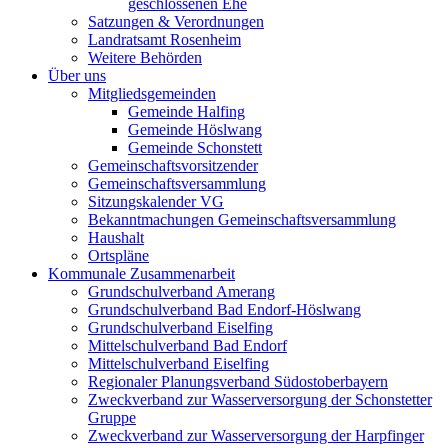
geschlossenen Ehe
Satzungen & Verordnungen
Landratsamt Rosenheim
Weitere Behörden
Über uns
Mitgliedsgemeinden
Gemeinde Halfing
Gemeinde Höslwang
Gemeinde Schonstett
Gemeinschaftsvorsitzender
Gemeinschaftsversammlung
Sitzungskalender VG
Bekanntmachungen Gemeinschaftsversammlung
Haushalt
Ortspläne
Kommunale Zusammenarbeit
Grundschulverband Amerang
Grundschulverband Bad Endorf-Höslwang
Grundschulverband Eiselfing
Mittelschulverband Bad Endorf
Mittelschulverband Eiselfing
Regionaler Planungsverband Südostoberbayern
Zweckverband zur Wasserversorgung der Schonstetter
Gruppe
Zweckverband zur Wasserversorgung der Harpfinger