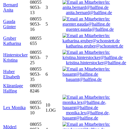
08055
Bernard
9053-
3
Anita
13
anita.bernard@halfing.de
08055
Gauda
9053-
5
Günter
16
guenter.gauda@halfing.de
Gruber
08055
Katharina
655
katharina.gruber@schonstett.de
08055
Hinterstocker
9053-
7
Kristina
25
kristina.hinterstocker@halfing.de
08055
Huber
9053-
6
Elisabeth
35
bauamt@halfing.de
Kläranlage
08055
Halfing
8246
08055
10
Lex Monika
9053-
1.OG
10
monika.lex@halfing.de,
bauamt@halfing.de
08055
Möderl