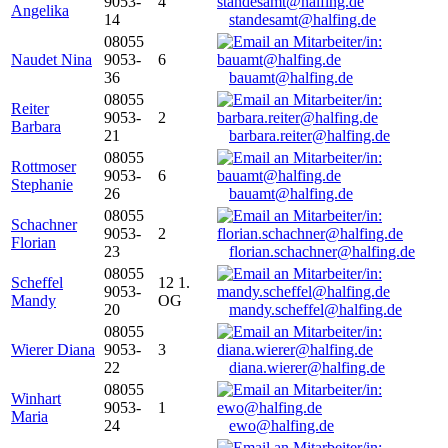
9053-
4
Angelika
14
standesamt@halfing.de
08055
Naudet Nina
9053-
6
36
bauamt@halfing.de
08055
Reiter
9053-
2
Barbara
21
barbara.reiter@halfing.de
08055
Rottmoser
9053-
6
Stephanie
26
bauamt@halfing.de
08055
Schachner
9053-
2
Florian
23
florian.schachner@halfing.de
08055
Scheffel
12 1.
9053-
Mandy
OG
20
mandy.scheffel@halfing.de
08055
Wierer Diana
9053-
3
22
diana.wierer@halfing.de
08055
Winhart
9053-
1
Maria
24
ewo@halfing.de