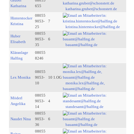
Gruber
08055
Katharina
655
katharina.gruber@schonstett.de
08055
Hinterstocker
9053-
7
Kristina
25
kristina.hinterstocker@halfing.de
08055
Huber
9053-
6
Elisabeth
35
bauamt@halfing.de
Kläranlage
08055
Halfing
8246
08055
Lex Monika
9053-
10 1.OG
10
monika.lex@halfing.de,
bauamt@halfing.de
08055
Möderl
9053-
4
Angelika
14
standesamt@halfing.de
08055
Naudet Nina
9053-
6
36
bauamt@halfing.de
08055
Reiter