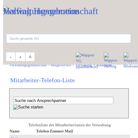
Zum Inhalt
,
zur Navigation
oder
zur Startseite
springen.
suchen
A
A
A
Sie sind hier:
Verwaltungsgemeinschaft
>
Bürgerservice
>
Verwaltung
>
Mitarbeiter
Mitarbeiter-Telefon-Liste
Telefonliste der Mitarbeiter/innen der Verwaltung
Name
Telefon
Zimmer
Mail