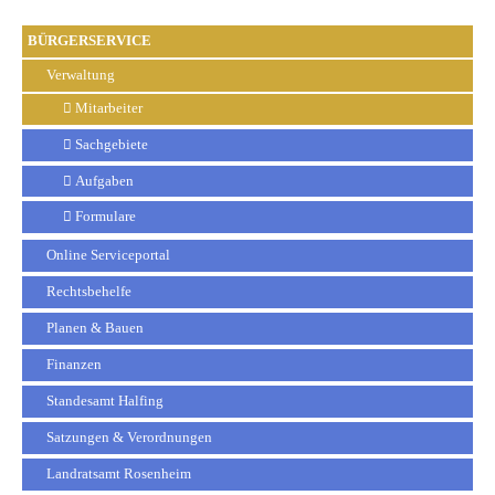
BÜRGERSERVICE
Verwaltung
Mitarbeiter
Sachgebiete
Aufgaben
Formulare
Online Serviceportal
Rechtsbehelfe
Planen & Bauen
Finanzen
Standesamt Halfing
Satzungen & Verordnungen
Landratsamt Rosenheim