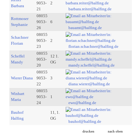
9053-
2
Barbara
21
barbara.reiter@halfing.de
08055
Rottmoser
9053-
6
Stephanie
26
bauamt@halfing.de
08055
Schachner
9053-
2
Florian
23
florian.schachner@halfing.de
08055
Scheffel
12 1.
9053-
Mandy
OG
20
mandy.scheffel@halfing.de
08055
Wierer Diana
9053-
3
22
diana.wierer@halfing.de
08055
Winhart
9053-
1
Maria
24
ewo@halfing.de
Bauhof
11, 1.
Halfing
OG
bauhof@halfing.de
drucken
nach oben