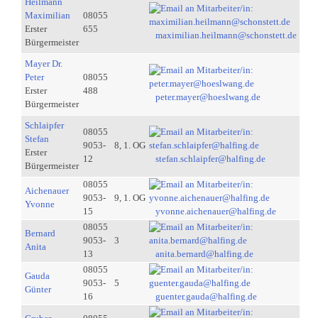
Heilmann
Maximilian
08055
Erster
655
maximilian.heilmann@schonstett.de
Bürgermeister
Mayer Dr.
Peter
08055
Erster
488
peter.mayer@hoeslwang.de
Bürgermeister
Schlaipfer
08055
Stefan
9053-
8, 1. OG
Erster
12
stefan.schlaipfer@halfing.de
Bürgermeister
08055
Aichenauer
9053-
9, 1. OG
Yvonne
15
yvonne.aichenauer@halfing.de
08055
Bernard
9053-
3
Anita
13
anita.bernard@halfing.de
08055
Gauda
9053-
5
Günter
16
guenter.gauda@halfing.de