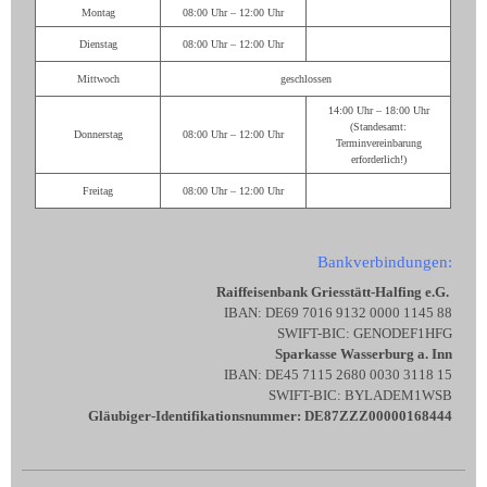
Montag
08:00 Uhr – 12:00 Uhr
Dienstag
08:00 Uhr – 12:00 Uhr
Mittwoch
geschlossen
14:00 Uhr – 18:00 Uhr
(Standesamt:
Donnerstag
08:00 Uhr – 12:00 Uhr
Terminvereinbarung
erforderlich!)
Freitag
08:00 Uhr – 12:00 Uhr
Bankverbindungen:
Raiffeisenbank Griesstätt-Halfing e.G.
IBAN: DE69 7016 9132 0000 1145 88
SWIFT-BIC: GENODEF1HFG
Sparkasse Wasserburg a. Inn
IBAN: DE45 7115 2680 0030 3118 15
SWIFT-BIC: BYLADEM1WSB
Gläubiger-Identifikationsnummer: DE87ZZZ00000168444