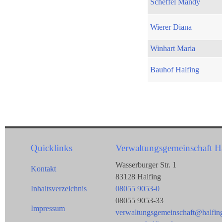
Scheffel Mandy
Wierer Diana
Winhart Maria
Bauhof Halfing
Quicklinks
Verwaltungsgemeinschaft H
Wasserburger Str. 1
Kontakt
83128 Halfing
Inhaltsverzeichnis
08055 9053-0
08055 9053-33
Impressum
verwaltungsgemeinschaft@halfin