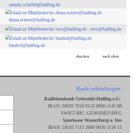
mandy.scheffel@halfing.de
diana.wierer@halfing.de
ewo@halfing.de
bauhof@halfing.de
drucken
nach oben
Bankverbindungen:
Raiffeisenbank Griesstätt-Halfing e.G.
IBAN: DE69 7016 9132 0000 1145 88
SWIFT-BIC: GENODEF1HFG
Sparkasse Wasserburg a. Inn
IBAN: DE45 7115 2680 0030 3118 15