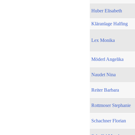
Huber Elisabeth
Kläranlage Halfing
Lex Monika
Möderl Angelika
Naudet Nina
Reiter Barbara
Rottmoser Stephanie
Schachner Florian