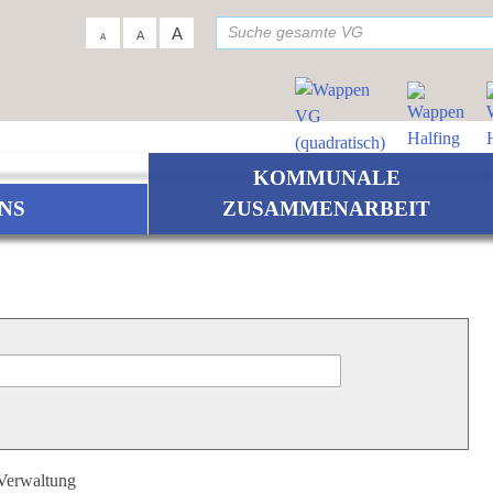
su
A
A
A
KOMMUNALE
NS
ZUSAMMENARBEIT
 Verwaltung