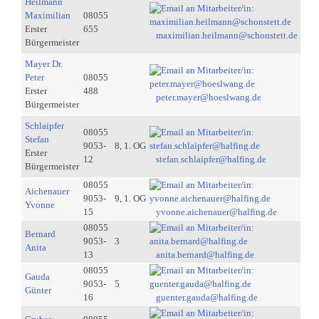
Heilmann
Maximilian
08055
Erster
655
maximilian.heilmann@schonstett.de
Bürgermeister
Mayer Dr.
Peter
08055
Erster
488
peter.mayer@hoeslwang.de
Bürgermeister
Schlaipfer
08055
Stefan
9053-
8, 1. OG
Erster
12
stefan.schlaipfer@halfing.de
Bürgermeister
08055
Aichenauer
9053-
9, 1. OG
Yvonne
15
yvonne.aichenauer@halfing.de
08055
Bernard
9053-
3
Anita
13
anita.bernard@halfing.de
08055
Gauda
9053-
5
Günter
16
guenter.gauda@halfing.de