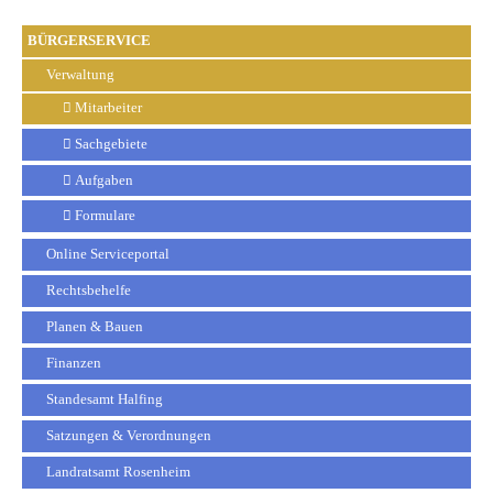
BÜRGERSERVICE
Verwaltung
Mitarbeiter
Sachgebiete
Aufgaben
Formulare
Online Serviceportal
Rechtsbehelfe
Planen & Bauen
Finanzen
Standesamt Halfing
Satzungen & Verordnungen
Landratsamt Rosenheim