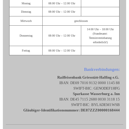
Montag
08:00 Uhr – 12:00 Uhr
Dienstag
08:00 Uhr – 12:00 Uhr
Mittwoch
geschlossen
14:00 Uhr – 18:00 Uhr
(Standesamt:
Donnerstag
08:00 Uhr – 12:00 Uhr
Terminvereinbarung
erforderlich!)
Freitag
08:00 Uhr – 12:00 Uhr
Bankverbindungen:
Raiffeisenbank Griesstätt-Halfing e.G.
IBAN: DE69 7016 9132 0000 1145 88
SWIFT-BIC: GENODEF1HFG
Sparkasse Wasserburg a. Inn
IBAN: DE45 7115 2680 0030 3118 15
SWIFT-BIC: BYLADEM1WSB
Gläubiger-Identifikationsnummer: DE87ZZZ00000168444