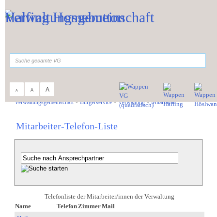
Zum Inhalt
,
zur Navigation
oder
zur Startseite
springen.
suchen
A
A
A
Sie sind hier:
Verwaltungsgemeinschaft
>
Bürgerservice
>
Verwaltung
>
Mitarbeiter
Mitarbeiter-Telefon-Liste
Telefonliste der Mitarbeiter/innen der Verwaltung
Name
Telefon
Zimmer
Mail