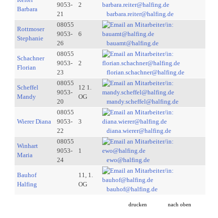
9053-
2
Barbara
21
barbara.reiter@halfing.de
08055
Rottmoser
9053-
6
Stephanie
26
bauamt@halfing.de
08055
Schachner
9053-
2
Florian
23
florian.schachner@halfing.de
08055
Scheffel
12 1.
9053-
Mandy
OG
20
mandy.scheffel@halfing.de
08055
Wierer Diana
9053-
3
22
diana.wierer@halfing.de
08055
Winhart
9053-
1
Maria
24
ewo@halfing.de
Bauhof
11, 1.
Halfing
OG
bauhof@halfing.de
drucken
nach oben