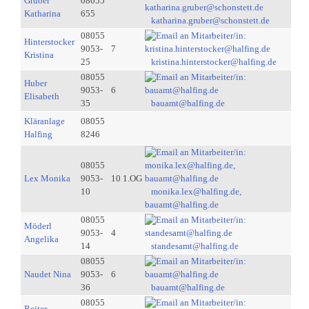
Gruber
08055
Katharina
655
katharina.gruber@schonstett.de
08055
Hinterstocker
9053-
7
Kristina
25
kristina.hinterstocker@halfing.de
08055
Huber
9053-
6
Elisabeth
35
bauamt@halfing.de
Kläranlage
08055
Halfing
8246
08055
Lex Monika
9053-
10 1.OG
10
monika.lex@halfing.de,
bauamt@halfing.de
08055
Möderl
9053-
4
Angelika
14
standesamt@halfing.de
08055
Naudet Nina
9053-
6
36
bauamt@halfing.de
08055
Reiter